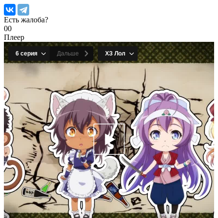
Есть жалоба?
0
0
Плеер