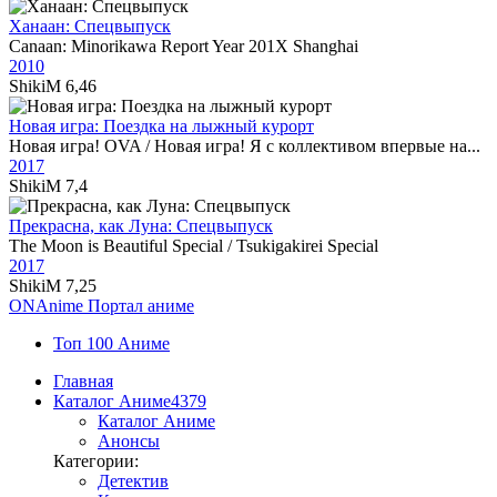
Ханаан: Спецвыпуск
Canaan: Minorikawa Report Year 201X Shanghai
2010
ShikiM
6,46
Новая игра: Поездка на лыжный курорт
Новая игра! OVA / Новая игра! Я с коллективом впервые на...
2017
ShikiM
7,4
Прекрасна, как Луна: Спецвыпуск
The Moon is Beautiful Special / Tsukigakirei Special
2017
ShikiM
7,25
ON
Anime
Портал аниме
Топ 100 Аниме
Главная
Каталог Аниме
4379
Каталог Аниме
Анонсы
Категории:
Детектив