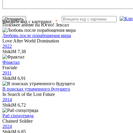
Отправить
Введите код с картинки:
Похожее аниме на Югио! Зексал
Любовь после порабощения мира
Love After World Domination
2022
ShikiM
7,38
Фрактал
Fractale
2011
ShikiM
6,91
В поисках утраченного будущего
In Search of the Lost Future
2014
ShikiM
6,72
Раб спецотряда
Chained Soldier
2024
ShikiM
6,85