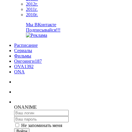
2012г.
2011г.
2010г.
Мы ВКонтакте
Подписывайся!!!
Расписание
Сериалы
Фильмы
Онгоинги
187
OVA
1392
ONA
ON
ANIME
Не запоминать меня
Войти