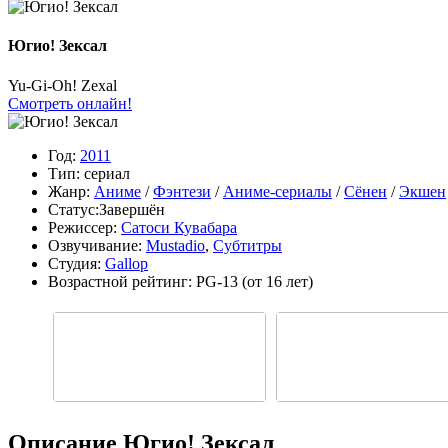
Югио! Зексал
Yu-Gi-Oh! Zexal
Смотреть онлайн!
Год:
2011
Тип:
сериал
Жанр:
Аниме
/
Фэнтези
/
Аниме-сериалы
/
Сёнен
/
Экшен
Статус:
Завершён
Режиссер:
Сатоси Кувабара
Озвучивание:
Mustadio
,
Субтитры
Студия:
Gallop
Возрастной рейтинг:
PG-13
(от 16 лет)
Описание Югио! Зексал