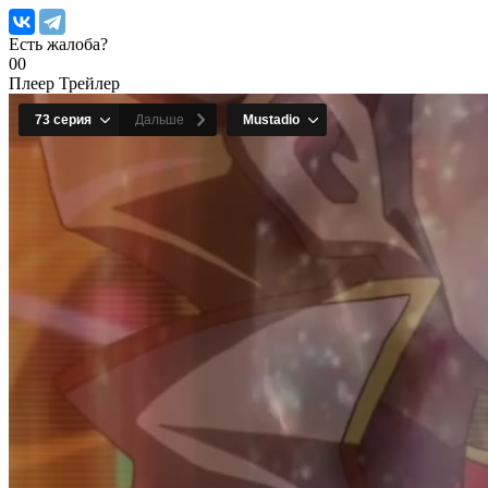
Есть жалоба?
0
0
Плеер
Трейлер