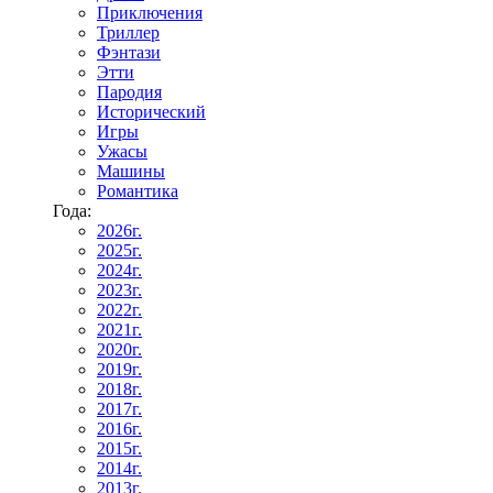
Приключения
Триллер
Фэнтази
Этти
Пародия
Исторический
Игры
Ужасы
Машины
Романтика
Года:
2026г.
2025г.
2024г.
2023г.
2022г.
2021г.
2020г.
2019г.
2018г.
2017г.
2016г.
2015г.
2014г.
2013г.