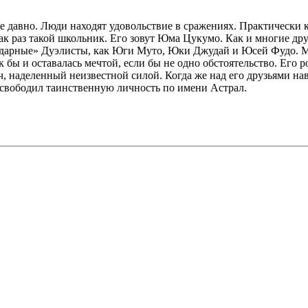
 давно. Люди находят удовольствие в сражениях. Практически к
как раз такой школьник. Его зовут Юма Цукумо. Как и многие др
дарные» Дуэлисты, как Юги Муто, Юки Джудай и Юсей Фудо. Ме
 бы и оставалась мечтой, если бы не одно обстоятельство. Его 
 наделенный неизвестной силой. Когда же над его друзьями на
 освободил таинственную личность по имени Астрал.