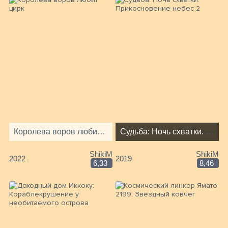
Королева воров любит цирк
Судьба: Ночь схватки. Прикосновение небес 2
ShikiM
ShikiM
2022
2019
6,33
8,46