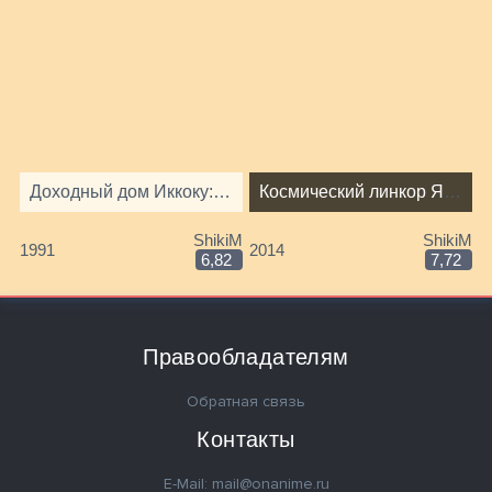
Доходный дом Иккоку: Кораблекрушение у необитаемого острова
Космический линкор Ямато 2199: Звёздный ковчег
ShikiM
ShikiM
1991
2014
6,82
7,72
Правообладателям
Обратная связь
Контакты
E-Mail: mail@onanime.ru