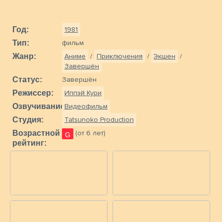
Год:
1981
Тип:
фильм
Жанр:
Аниме
/
Приключения
/
Экшен
/
Завершён
Статус:
Завершён
Режиссер:
Иппэй Кури
Озвучивание:
Видеофильм
Студия:
Tatsunoko Production
Возрастной
(от 6 лет)
G
рейтинг: