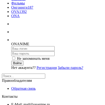
Фильмы
Онгоинги
187
OVA
1392
ONA
ON
ANIME
Не запоминать меня
Войти
Нет аккаунта??
Регистрация
Забыли пароль?
Правообладателям
Обратная связь
Контакты
E-Mail: mail@onanime.ru