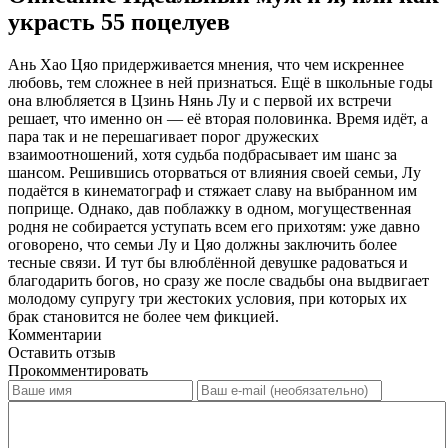
украсть 55 поцелуев
Ань Хао Цяо придерживается мнения, что чем искреннее
любовь, тем сложнее в ней признаться. Ещё в школьные годы
она влюбляется в Цзинь Нянь Лу и с первой их встречи
решает, что именно он — её вторая половинка. Время идёт, а
пара так и не перешагивает порог дружеских
взаимоотношений, хотя судьба подбрасывает им шанс за
шансом. Решившись оторваться от влияния своей семьи, Лу
подаётся в кинематограф и стяжает славу на выбранном им
поприще. Однако, дав поблажку в одном, могущественная
родня не собирается уступать всем его прихотям: уже давно
оговорено, что семьи Лу и Цяо должны заключить более
тесные связи. И тут бы влюблённой девушке радоваться и
благодарить богов, но сразу же после свадьбы она выдвигает
молодому супругу три жестоких условия, при которых их
брак становится не более чем фикцией.
Комментарии
Оставить отзыв
Прокомментировать