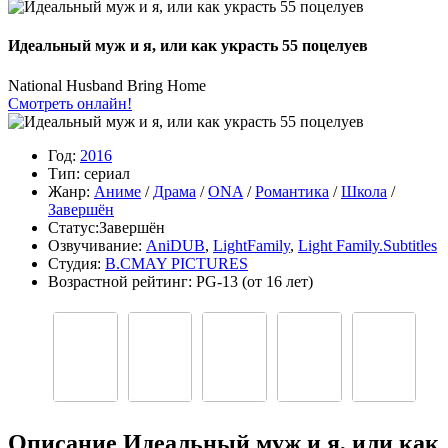
Идеальный муж и я, или как украсть 55 поцелуев
National Husband Bring Home
Смотреть онлайн!
Год:
2016
Тип:
сериал
Жанр:
Аниме
/
Драма
/
ONA
/
Романтика
/
Школа
/
Завершён
Статус:
Завершён
Озвучивание:
AniDUB
,
LightFamily
,
Light Family.Subtitles
Студия:
B.CMAY PICTURES
Возрастной рейтинг:
PG-13
(от 16 лет)
Описание Идеальный муж и я, или как