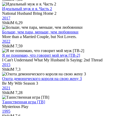
Идеальный муж и я. Часть 2
National Husband Bring Home 2
2017
ShikiM
6,29
Больше, чем пара, меньше, чем любовники
More than a Married Couple, but Not Lovers.
2022
ShikiM
7,59
Я не понимаю, что говорит мой муж [ТВ-2]
I Can't Understand What My Husband Is Saying: 2nd Thread
2015
ShikiM
7,3
Охота демонического короля на свою жену 3
Be My Wife Season 3
2021
ShikiM
7,28
Таинственная игра [ТВ]
Mysterious Play
1995
ShikiM
7,6