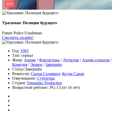
Урасиман: Полиция будущего
Future Police Urashiman
Смотреть онлайн!
Год:
1983
Тип:
сериал
Жанр:
Аниме
/
Фантастика
/
Детектив
/
Аниме-сериалы
/
Комедия
/
Экшен
/
Завершён
Статус:
Завершён
Режиссер:
Синъя Садамицу
,
Кодзи Саваи
Озвучивание:
Субтитры
Студия:
Tatsunoko Production
Возрастной рейтинг:
PG-13
(от 16 лет)