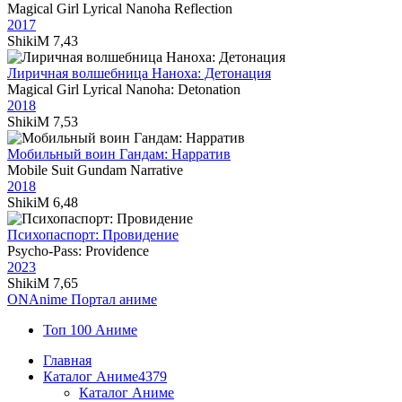
Magical Girl Lyrical Nanoha Reflection
2017
ShikiM
7,43
Лиричная волшебница Наноха: Детонация
Magical Girl Lyrical Nanoha: Detonation
2018
ShikiM
7,53
Мобильный воин Гандам: Нарратив
Mobile Suit Gundam Narrative
2018
ShikiM
6,48
Психопаспорт: Провидение
Psycho-Pass: Providence
2023
ShikiM
7,65
ON
Anime
Портал аниме
Топ 100 Аниме
Главная
Каталог Аниме
4379
Каталог Аниме