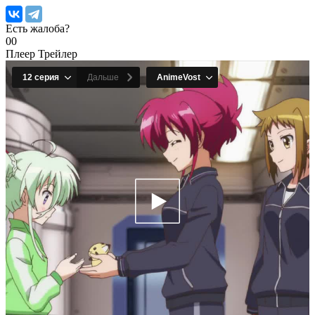
Есть жалоба?
0
0
Плеер
Трейлер