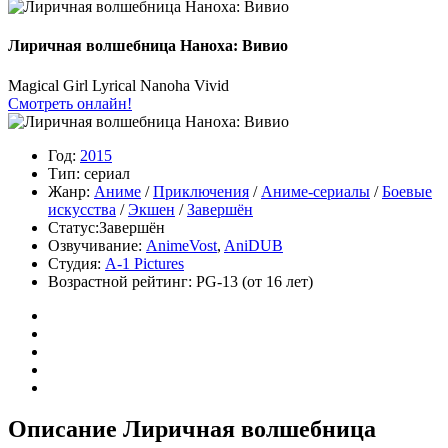
Лиричная волшебница Наноха: Вивио
Magical Girl Lyrical Nanoha Vivid
Смотреть онлайн!
Год:
2015
Тип:
сериал
Жанр:
Аниме
/
Приключения
/
Аниме-сериалы
/
Боевые
искусства
/
Экшен
/
Завершён
Статус:
Завершён
Озвучивание:
AnimeVost
,
AniDUB
Студия:
A-1 Pictures
Возрастной рейтинг:
PG-13
(от 16 лет)
Описание Лиричная волшебница