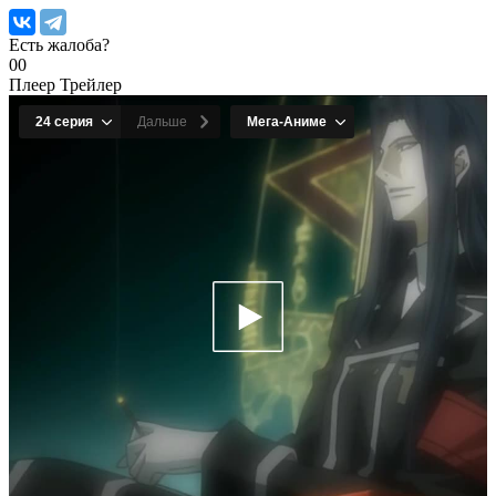
Есть жалоба?
0
0
Плеер
Трейлер