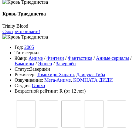
Кровь Триединства
Trinity Blood
Смотреть онлайн!
Год:
2005
Тип:
сериал
Жанр:
Аниме
/
Фэнтези
/
Фантастика
/
Аниме-сериалы
/
Вампиры
/
Экшен
/
Завершён
Статус:
Завершён
Режиссер:
Томохиро Хирата
,
Даисукэ Тиба
Озвучивание:
Мега-Аниме
,
КОМНАТА ДИДИ
Студия:
Gonzo
Возрастной рейтинг:
R
(от 12 лет)