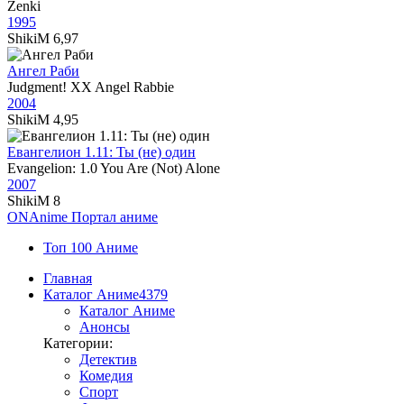
Zenki
1995
ShikiM
6,97
Ангел Раби
Judgment! XX Angel Rabbie
2004
ShikiM
4,95
Евангелион 1.11: Ты (не) один
Evangelion: 1.0 You Are (Not) Alone
2007
ShikiM
8
ON
Anime
Портал аниме
Топ 100 Аниме
Главная
Каталог Аниме
4379
Каталог Аниме
Анонсы
Категории:
Детектив
Комедия
Спорт