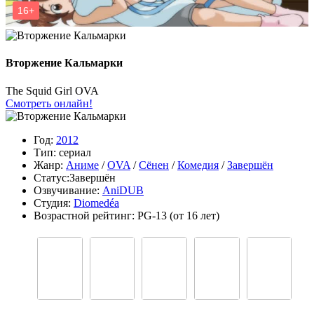
Вторжение Кальмарки
The Squid Girl OVA
Смотреть онлайн!
Год:
2012
Тип:
сериал
Жанр:
Аниме
/
OVA
/
Сёнен
/
Комедия
/
Завершён
Статус:
Завершён
Озвучивание:
AniDUB
Студия:
Diomedéa
Возрастной рейтинг:
PG-13
(от 16 лет)