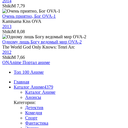
2014
ShikiM
7,79
Очень приятно, Бог OVA-1
Kamisama Kiss OVA
2013
ShikiM
8,08
Одному лишь Богу ведомый мир OVA-2
The World God Only Knows: Tenri Arc
2012
ShikiM
7,66
ON
Anime
Портал аниме
Топ 100 Аниме
Главная
Каталог Аниме
4379
Каталог Аниме
Анонсы
Категории:
Детектив
Комедия
Спорт
Фантастика