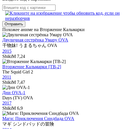
Отправить
Похожее аниме на Вторжение Кальмарки
Двуличная сестрёнка Умару OVA
干物妹! うまるちゃん OVA
2015
ShikiM
7,24
Вторжение Кальмарки [ТВ-2]
The Squid Girl 2
2011
ShikiM
7,47
Дни OVA-1
Days (TV) OVA
2017
ShikiM
6,9
Маги: Приключения Синдбада OVA
マギ シンドバッドの冒険