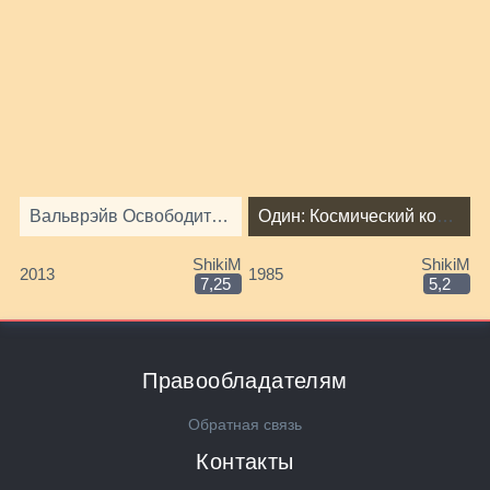
Вальврэйв Освободитель [ТВ-2]
Один: Космический корабль «Звездный свет»
ShikiM
ShikiM
2013
1985
7,25
5,2
Правообладателям
Обратная связь
Контакты