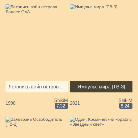
Летопись войн острова Лодосс OVA
Импульс мира [ТВ-3]
ShikiM
ShikiM
1990
2021
7,32
8,24