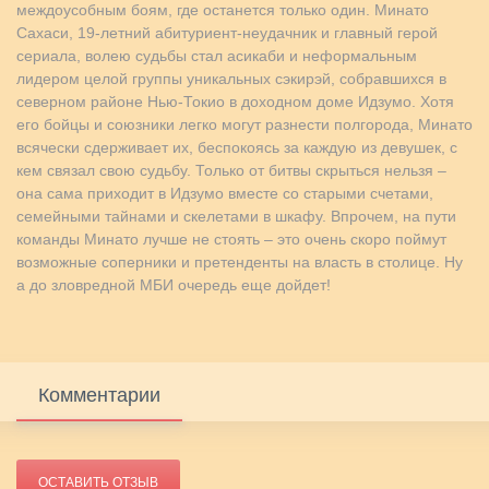
междоусобным боям, где останется только один. Минато
Сахаси, 19-летний абитуриент-неудачник и главный герой
сериала, волею судьбы стал асикаби и неформальным
лидером целой группы уникальных сэкирэй, собравшихся в
северном районе Нью-Токио в доходном доме Идзумо. Хотя
его бойцы и союзники легко могут разнести полгорода, Минато
всячески сдерживает их, беспокоясь за каждую из девушек, с
кем связал свою судьбу. Только от битвы скрыться нельзя –
она сама приходит в Идзумо вместе со старыми счетами,
семейными тайнами и скелетами в шкафу. Впрочем, на пути
команды Минато лучше не стоять – это очень скоро поймут
возможные соперники и претенденты на власть в столице. Ну
а до зловредной МБИ очередь еще дойдет!
Комментарии
ОСТАВИТЬ ОТЗЫВ