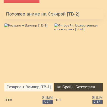
Похожее аниме на Сэкирэй [ТВ-2]
Розарио + Вампир [ТВ-1]
Фи Брейн: Божественная головоломка [ТВ-1]
ShikiM
ShikiM
2008
2011
6,73
7,15