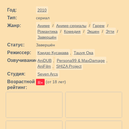
Год:
2010
Тип:
сериал
Жанр:
Аниме
/
Аниме-сериалы
/
Гарем
/
Романтика
/
Комедия
/
Экшен
/
Этти
/
Завершён
Статус:
Завершён
Режиссер:
Кэидзо Кусакава
,
Тацуя Ока
Озвучивание:
AniDUB
,
Persona99 & MaxDamage
,
AniFilm
,
SHIZA Project
Студия:
Seven Arcs
Возрастной
(от 18 лет)
R+
рейтинг: