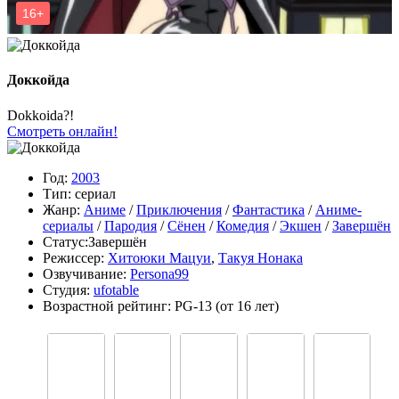
Доккойда
Dokkoida?!
Смотреть онлайн!
Год:
2003
Тип:
сериал
Жанр:
Аниме
/
Приключения
/
Фантастика
/
Аниме-
сериалы
/
Пародия
/
Сёнен
/
Комедия
/
Экшен
/
Завершён
Статус:
Завершён
Режиссер:
Хитоюки Мацуи
,
Такуя Нонака
Озвучивание:
Persona99
Студия:
ufotable
Возрастной рейтинг:
PG-13
(от 16 лет)