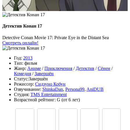
Детектив Конан 17
Detective Conan Movie 17: Private Eye in the Distant Sea
Смотреть онлайн!
Год:
2013
Тип:
фильм
Жанр:
Аниме
/
Приключения
/
Детектив
/
Сёнен
/
Комедия
/
Завершён
Статус:
Завершён
Режиссер:
Сидзуно Кобун
Озвучивание:
ShinkaDan
,
Persona99
,
AniDUB
Студия:
TMS Entertainment
Возрастной рейтинг:
G
(от 6 лет)