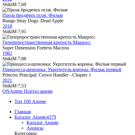
ShikiM
7,69
Проза бродячих псов. Фильм
Bungo Stray Dogs: Dead Apple
2018
ShikiM
7,91
Гиперпространственная крепость Макросс
Super Dimension Fortress Macross
1982
ShikiM
7,88
Принцесса-шпионка: Укротитель короны. Фильм первый
Princess Principal: Crown Handler - Chapter 1
2021
ShikiM
7,53
ON
Anime
Портал аниме
Топ 100 Аниме
Главная
Каталог Аниме
4379
Каталог Аниме
Анонсы
Категории: