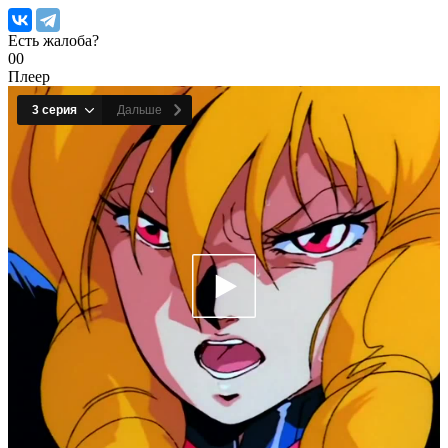
Есть жалоба?
0
0
Плеер