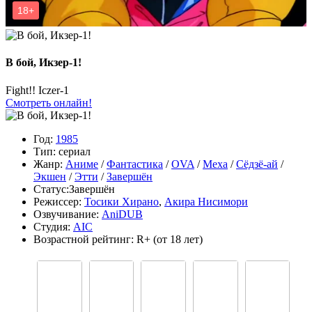
В бой, Икзер-1!
Fight!! Iczer-1
Смотреть онлайн!
Год:
1985
Тип:
сериал
Жанр:
Аниме
/
Фантастика
/
OVA
/
Меха
/
Сёдзё-ай
/
Экшен
/
Этти
/
Завершён
Статус:
Завершён
Режиссер:
Тосики Хирано
,
Акира Нисимори
Озвучивание:
AniDUB
Студия:
AIC
Возрастной рейтинг:
R+
(от 18 лет)