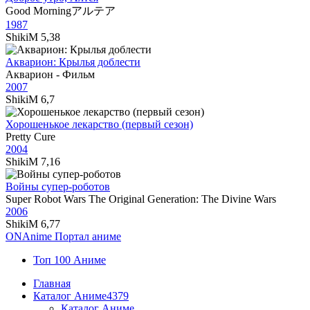
Good Morningアルテア
1987
ShikiM
5,38
Акварион: Крылья доблести
Акварион - Фильм
2007
ShikiM
6,7
Хорошенькое лекарство (первый сезон)
Pretty Cure
2004
ShikiM
7,16
Войны супер-роботов
Super Robot Wars The Original Generation: The Divine Wars
2006
ShikiM
6,77
ON
Anime
Портал аниме
Топ 100 Аниме
Главная
Каталог Аниме
4379
Каталог Аниме