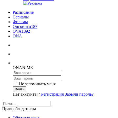
Расписание
Сериалы
Фильмы
Онгоинги
187
OVA
1392
ONA
ON
ANIME
Не запоминать меня
Войти
Нет аккаунта??
Регистрация
Забыли пароль?
Правообладателям
Обратная связь