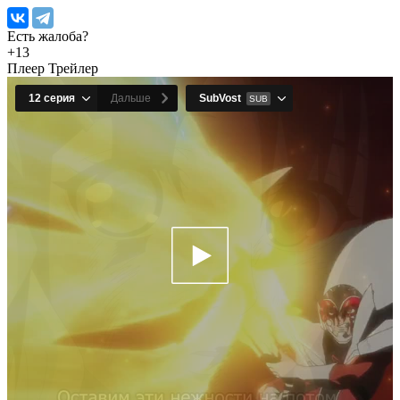
Есть жалоба?
+1
3
Плеер
Трейлер