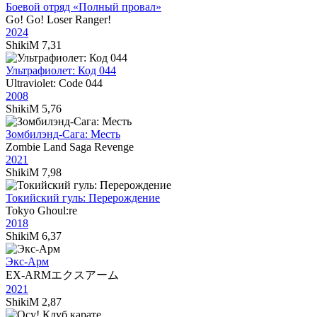
Боевой отряд «Полный провал»
Go! Go! Loser Ranger!
2024
ShikiM
7,31
Ультрафиолет: Код 044
Ultraviolet: Code 044
2008
ShikiM
5,76
Зомбилэнд-Сага: Месть
Zombie Land Saga Revenge
2021
ShikiM
7,98
Токийский гуль: Перерождение
Tokyo Ghoul:re
2018
ShikiM
6,37
Экс-Арм
EX-ARMエクスアーム
2021
ShikiM
2,87