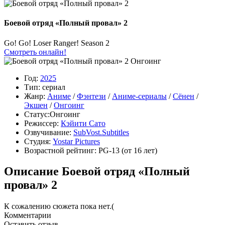
Боевой отряд «Полный провал» 2
Go! Go! Loser Ranger! Season 2
Смотреть онлайн!
Онгоинг
Год:
2025
Тип:
сериал
Жанр:
Аниме
/
Фэнтези
/
Аниме-сериалы
/
Сёнен
/
Экшен
/
Онгоинг
Статус:
Онгоинг
Режиссер:
Кэйити Сато
Озвучивание:
SubVost.Subtitles
Студия:
Yostar Pictures
Возрастной рейтинг:
PG-13
(от 16 лет)
Описание Боевой отряд «Полный
провал» 2
К сожалению сюжета пока нет.(
Комментарии
Оставить отзыв