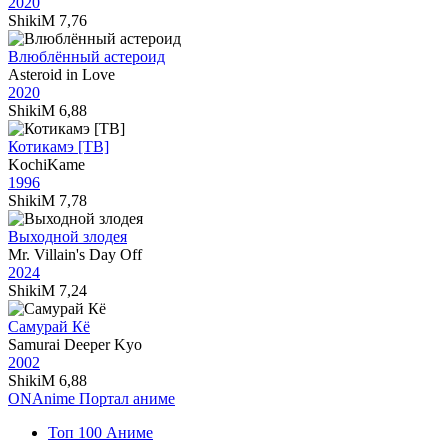
2020
ShikiM
7,76
Влюблённый астероид
Asteroid in Love
2020
ShikiM
6,88
Котикамэ [ТВ]
KochiKame
1996
ShikiM
7,78
Выходной злодея
Mr. Villain's Day Off
2024
ShikiM
7,24
Самурай Кё
Samurai Deeper Kyo
2002
ShikiM
6,88
ON
Anime
Портал аниме
Топ 100 Аниме