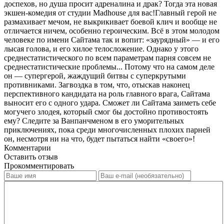
доспехов, но душа просит адреналина и драк? Тогда эта новая
экшен-комедия от студии Madhouse для вас!Главный герой не
размахивает мечом, не выкрикивает боевой клич и вообще не
отличается ничем, особенно героическим. Всё в этом молодом
человеке по имени Сайтама так и вопит: «заурядный» — и его
лысая голова, и его хилое телосложение. Однако у этого
среднестатистического по всем параметрам парня совсем не
среднестатистические проблемы... Потому что на самом деле
он — супергерой, жаждущий битвы с суперкрутыми
противниками. Загвоздка в том, что, отыскав наконец
перспективного кандидата на роль главного врага, Сайтама
выносит его с одного удара. Сможет ли Сайтама заиметь себе
могучего злодея, который смог бы достойно противостоять
ему? Следите за Ванпанчменом в его уморительных
приключениях, пока среди многочисленных плохих парней
он, несмотря ни на что, будет пытаться найти «своего»!
Комментарии
Оставить отзыв
Прокомментировать