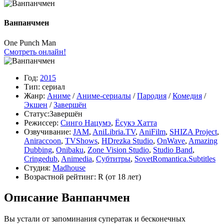
Ванпанчмен
One Punch Man
Смотреть онлайн!
Год:
2015
Тип:
сериал
Жанр:
Аниме
/
Аниме-сериалы
/
Пародия
/
Комедия
/
Экшен
/
Завершён
Статус:
Завершён
Режиссер:
Синго Нацумэ
,
Ёсукэ Хатта
Озвучивание:
JAM
,
AniLibria.TV
,
AniFilm
,
SHIZA Project
,
Aniraccoon
,
TVShows
,
HDrezka Studio
,
OnWave
,
Amazing
Dubbing
,
Onibaku
,
Zone Vision Studio
,
Studio Band
,
Cringedub
,
Animedia
,
Субтитры
,
SovetRomantica.Subtitles
Студия:
Madhouse
Возрастной рейтинг:
R
(от 18 лет)
Описание Ванпанчмен
Вы устали от запоминания суператак и бесконечных