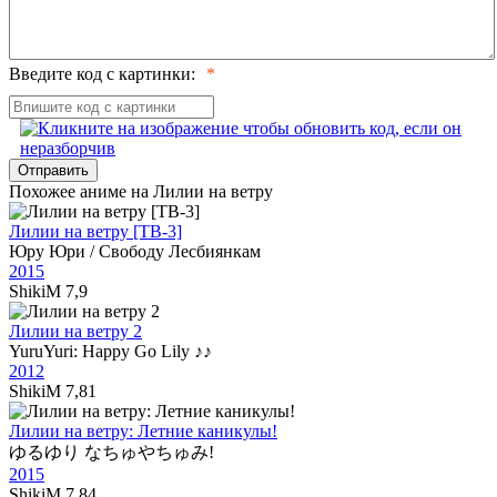
Введите код с картинки:
Отправить
Похожее аниме на Лилии на ветру
Лилии на ветру [ТВ-3]
Юру Юри / Cвободу Лесбиянкам
2015
ShikiM
7,9
Лилии на ветру 2
YuruYuri: Happy Go Lily ♪♪
2012
ShikiM
7,81
Лилии на ветру: Летние каникулы!
ゆるゆり なちゅやちゅみ!
2015
ShikiM
7,84