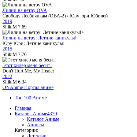
Лилии на ветру OVA
Свободу Лесбиянкам (ОВА-2) / Юру юри Юбилей
2019
ShikiM
7,69
Лилии на ветру: Летние каникулы!+
Юру Юри: Летние каникулы!
2015
ShikiM
7,76
Этот хилер меня бесит!
Don't Hurt Me, My Healer!
2022
ShikiM
6,34
ON
Anime
Портал аниме
Топ 100 Аниме
Главная
Каталог Аниме
4379
Каталог Аниме
Анонсы
Категории:
Детектив