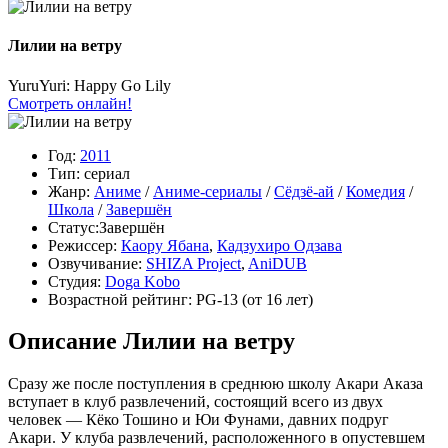
Лилии на ветру
YuruYuri: Happy Go Lily
Смотреть онлайн!
Год:
2011
Тип:
сериал
Жанр:
Аниме
/
Аниме-сериалы
/
Сёдзё-ай
/
Комедия
/
Школа
/
Завершён
Статус:
Завершён
Режиссер:
Каору Ябана
,
Кадзухиро Одзава
Озвучивание:
SHIZA Project
,
AniDUB
Студия:
Doga Kobo
Возрастной рейтинг:
PG-13
(от 16 лет)
Описание Лилии на ветру
Сразу же после поступления в среднюю школу Акари Аказа
вступает в клуб развлечений, состоящий всего из двух
человек — Кёко Тошино и Юи Фунами, давних подруг
Акари. У клуба развлечений, расположенного в опустевшем