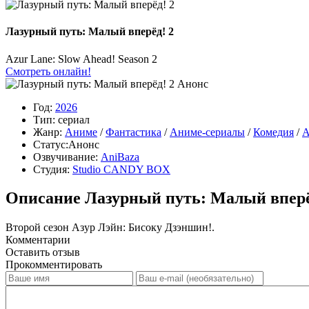
Лазурный путь: Малый вперёд! 2
Azur Lane: Slow Ahead! Season 2
Смотреть онлайн!
Анонс
Год:
2026
Тип:
сериал
Жанр:
Аниме
/
Фантастика
/
Аниме-сериалы
/
Комедия
/
А
Статус:
Анонс
Озвучивание:
AniBaza
Студия:
Studio CANDY BOX
Описание Лазурный путь: Малый вперё
Второй сезон Азур Лэйн: Бисоку Дзэншин!.
Комментарии
Оставить отзыв
Прокомментировать