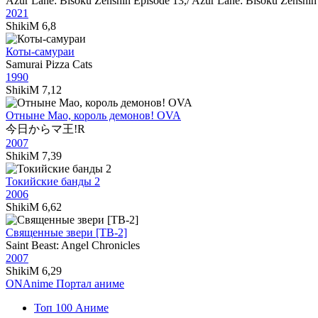
Azur Lane: Bisoku Zenshin Episode 13,/ Azur Lane: Bisoku Zenshin
2021
ShikiM
6,8
Коты-самураи
Samurai Pizza Cats
1990
ShikiM
7,12
Отныне Мао, король демонов! OVA
今日からマ王!R
2007
ShikiM
7,39
Токийские банды 2
2006
ShikiM
6,62
Священные звери [ТВ-2]
Saint Beast: Angel Chronicles
2007
ShikiM
6,29
ON
Anime
Портал аниме
Топ 100 Аниме