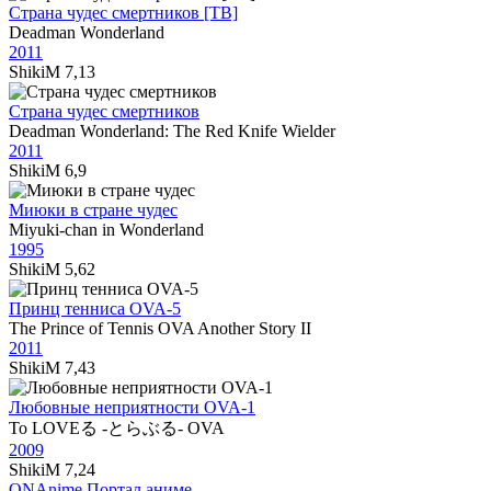
Страна чудес смертников [ТВ]
Deadman Wonderland
2011
ShikiM
7,13
Страна чудес смертников
Deadman Wonderland: The Red Knife Wielder
2011
ShikiM
6,9
Миюки в стране чудес
Miyuki-chan in Wonderland
1995
ShikiM
5,62
Принц тенниса OVA-5
The Prince of Tennis OVA Another Story II
2011
ShikiM
7,43
Любовные неприятности OVA-1
To LOVEる -とらぶる- OVA
2009
ShikiM
7,24
ON
Anime
Портал аниме