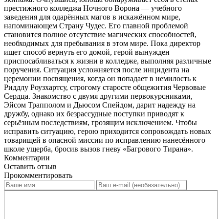
престижного колледжа Ночного Ворона — учебного
заведения для одарённых магов в искажённом мире,
напоминающем Страну Чудес. Его главной проблемой
становится полное отсутствие магических способностей,
необходимых для пребывания в этом мире. Пока директор
ищет способ вернуть его домой, герой вынужден
приспосабливаться к жизни в колледже, выполняя различные
поручения. Ситуация усложняется после инцидента на
церемонии посвящения, когда он попадает в немилость к
Риддлу Роузхартсу, строгому старосте общежития Червовые
Сердца. Знакомство с двумя другими первокурсниками,
Эйсом Трапполом и Дьюсом Спейдом, дарит надежду на
дружбу, однако их безрассудные поступки приводят к
серьёзным последствиям, грозящим исключением. Чтобы
исправить ситуацию, герою приходится сопровождать новых
товарищей в опасной миссии по исправлению нанесённого
школе ущерба, бросив вызов гневу «Багрового Тирана».
Комментарии
Оставить отзыв
Прокомментировать