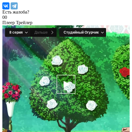
Есть жалоба?
0
0
Плеер
Трейлер