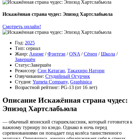
Искажённая страна чудес: Эпизод Хартслабьюла
Смотреть онлайн!
Год:
2025
Тип:
сериал
Жанр:
Аниме
/
Фэнтези
/
ONA
/
Сёнен
/
Школа
/
Завершён
Статус:
Завершён
Режиссер:
Син Катагаи
,
Такахиро Натори
Озвучивание:
Студийный Огурчик
Студия:
Yumeta Company
,
Graphinica
Возрастной рейтинг:
PG-13
(от 16 лет)
Описание Искажённая страна чудес:
Эпизод Хартслабьюла
— обычный японский старшеклассник, который готовится к
важному турниру по кэндо. Однако в ночь перед
соревнованиями он попадает под колёса таинственного
экипажа. Очнувшись, юноша обнаруживает себя в стенах