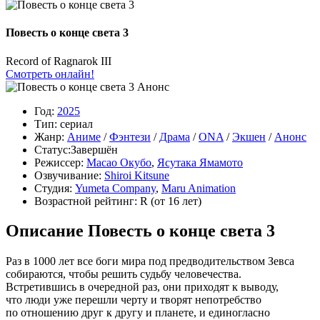
Повесть о конце света 3
Record of Ragnarok III
Смотреть онлайн!
Анонс
Год:
2025
Тип:
сериал
Жанр:
Аниме
/
Фэнтези
/
Драма
/
ONA
/
Экшен
/
Анонс
Статус:
Завершён
Режиссер:
Масао Окубо
,
Ясутака Ямамото
Озвучивание:
Shiroi Kitsune
Студия:
Yumeta Company
,
Maru Animation
Возрастной рейтинг:
R
(от 16 лет)
Описание Повесть о конце света 3
Раз в 1000 лет все боги мира под предводительством Зевса
собираются, чтобы решить судьбу человечества.
Встретившись в очередной раз, они приходят к выводу,
что люди уже перешли черту и творят непотребство
по отношению друг к другу и планете, и единогласно