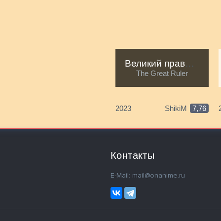
Великий правитель
The Great Ruler
2023
ShikiM
7,76
Контакты
E-Mail: mail@onanime.ru