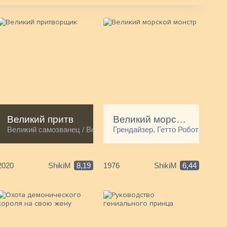
Великий притворщик
Великий морской монстр
Великий самозванец / Великий аферист
Грендайзер, Гетто Робот Джи и 
2020
ShikiM
8,19
1976
ShikiM
6,44