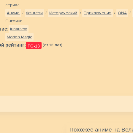
сериал
Аниме
/
Фэнтези
/
Исторический
/
Приключения
/
ONA
/
Онгоинг
ние:
lunar-vox
Motion Magic
й рейтинг:
(от 16 лет)
PG-13
Похожее аниме на Вели