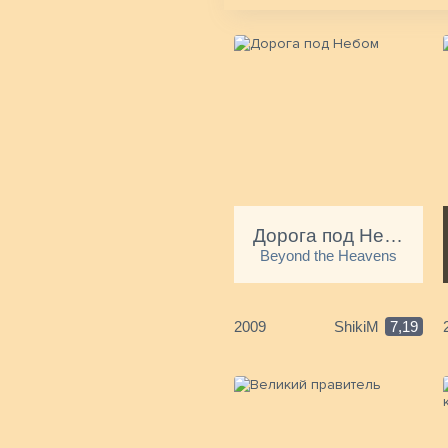
Дорога под Небом
Beyond the Heavens
2009
ShikiM
7,19