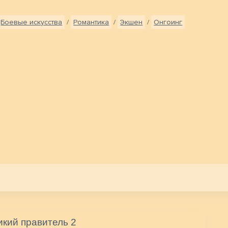
Боевые искусства
/
Романтика
/
Экшен
/
Онгоинг
кий правитель 2