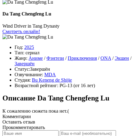
Da Tang Chengfeng Lu
Wind Driver in Tang Dynasty
Смотреть онлайн!
Год:
2025
Тип:
сериал
Жанр:
Аниме
/
Фэнтези
/
Приключения
/
ONA
/
Экшен
/
Завершён
Статус:
Завершён
Озвучивание:
MDA
Студия:
Bu Keneng de Shijie
Возрастной рейтинг:
PG-13
(от 16 лет)
Описание Da Tang Chengfeng Lu
К сожалению сюжета пока нет.(
Комментарии
Оставить отзыв
Прокомментировать