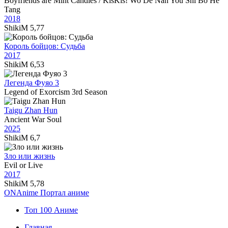
Boyfriends are Mint Candies / KisKis! Wo De Nan You Shi Bo He
Tang
2018
ShikiM
5,77
Король бойцов: Судьба
2017
ShikiM
6,53
Легенда Фуяо 3
Legend of Exorcism 3rd Season
Taigu Zhan Hun
Ancient War Soul
2025
ShikiM
6,7
Зло или жизнь
Evil or Live
2017
ShikiM
5,78
ON
Anime
Портал аниме
Топ 100 Аниме
Главная