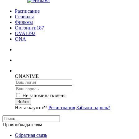
Расписание
Сериалы
Фильмы
Онгоинги
187
OVA
1392
ONA
ON
ANIME
Не запоминать меня
Войти
Нет аккаунта??
Регистрация
Забыли пароль?
Правообладателям
Обратная связь