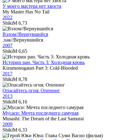
У моего мастера нет хвоста
My Master Has No Tail
2022
ShikiM
6,73
Взлом//Вернувшийся
.хак//Вернувшийся
2007
ShikiM
6,65
Истории ран. Часть 3: Холодная кровь
Kizumonogatari Part 3: Cold-Blooded
2017
ShikiM
8,78
Опасайтесь огня: Опенинг
2013
ShikiM
6,16
Мусаси: Мечта последнего самурая
Musashi: The Dream of the Last Samurai
2009
ShikiM
6,33