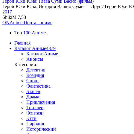
Герой Юки Юна: Глава Суми Васио (фильм)
Герой Юки Юна: История Вашио Суми — Друг / Герой Юки Ю
2017
ShikiM
7,53
ON
Anime
Портал аниме
Топ 100 Аниме
Главная
Каталог Аниме
4379
Каталог Аниме
Анонсы
Категории:
Детектив
Комедия
Спорт
Фантастика
Экшен
Драма
Приключения
Триллер
Фэнтази
Этти
Пародия
Исторический