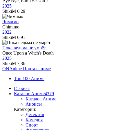
Bye Bye, Earth Season 2
2025
ShikiM
6,29
Чимимо
Chimimo
2022
ShikiM
6,91
Пока ведьма не умрёт
Once Upon a Witch's Death
2025
ShikiM
7,36
ON
Anime
Портал аниме
Топ 100 Аниме
Главная
Каталог Аниме
4379
Каталог Аниме
Анонсы
Категории:
Детектив
Комедия
Спорт