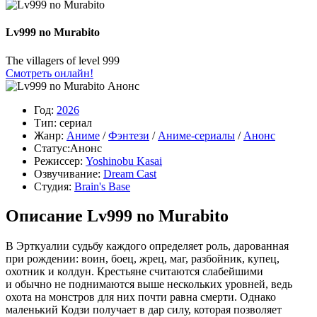
Lv999 no Murabito
The villagers of level 999
Смотреть онлайн!
Анонс
Год:
2026
Тип:
сериал
Жанр:
Аниме
/
Фэнтези
/
Аниме-сериалы
/
Анонс
Статус:
Анонс
Режиссер:
Yoshinobu Kasai
Озвучивание:
Dream Cast
Студия:
Brain's Base
Описание Lv999 no Murabito
В Эрткуалии судьбу каждого определяет роль, дарованная
при рождении: воин, боец, жрец, маг, разбойник, купец,
охотник и колдун. Крестьяне считаются слабейшими
и обычно не поднимаются выше нескольких уровней, ведь
охота на монстров для них почти равна смерти. Однако
маленький Кодзи получает в дар силу, которая позволяет