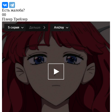
Есть жалоба?
0
0
Плеер
Трейлер