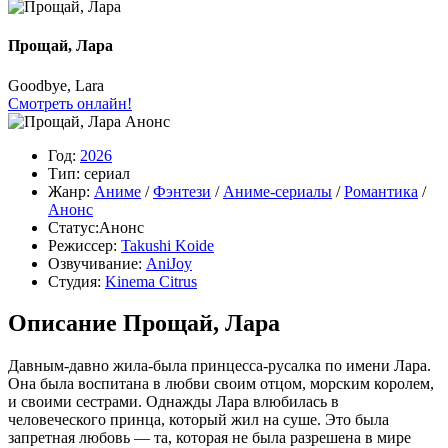
Прощай, Лара
Goodbye, Lara
Смотреть онлайн!
Анонс
Год:
2026
Тип:
сериал
Жанр:
Аниме
/
Фэнтези
/
Аниме-сериалы
/
Романтика
/
Анонс
Статус:
Анонс
Режиссер:
Takushi Koide
Озвучивание:
AniJoy
Студия:
Kinema Citrus
Описание Прощай, Лара
Давным-давно жила-была принцесса-русалка по имени Лара.
Она была воспитана в любви своим отцом, морским королем,
и своими сестрами. Однажды Лара влюбилась в
человеческого принца, который жил на суше. Это была
запретная любовь — та, которая не была разрешена в мире