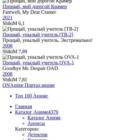
Прощай, мой дорогой Крамер
Farewell, My Dear Cramer
2021
ShikiM
6,1
Прощай, унылый учитель [ТВ-2]
Прощай, унылый учитель. Экстремально!
2008
ShikiM
7,89
Прощай, унылый учитель OVA-1
Goodbye Mr. Despair OAD
2008
ShikiM
7,81
ON
Anime
Портал аниме
Топ 100 Аниме
Главная
Каталог Аниме
4379
Каталог Аниме
Анонсы
Категории:
Детектив