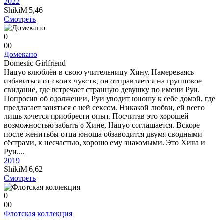
2022
ShikiM
5,46
Смотреть
0
0
0
Домекано
Domestic Girlfriend
Нацуо влюблён в свою учительницу Хину. Намереваясь
избавиться от своих чувств, он отправляется на групповое
свидание, где встречает странную девушку по имени Руи.
Попросив об одолжении, Руи уводит юношу к себе домой, где
предлагает заняться с ней сексом. Никакой любви, ей всего
лишь хочется приобрести опыт. Посчитав это хорошей
возможностью забыть о Хине, Нацуо соглашается. Вскоре
после женитьбы отца юноша обзаводится двумя сводными
сёстрами, к несчастью, хорошо ему знакомыми. Это Хина и
Руи....
2019
ShikiM
6,62
Смотреть
0
0
0
Флотская коллекция