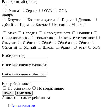
Расширенный фильтр
Тип
Фильм
Сериал
OVA
ONA
Жанры
Безумие
Боевые искуства
Гарем
Демоны
Дзёсей
Игры
Космос
Магия
Машины
Меха
Пародия
Повседневность
Полиция
Психологическое
Романтика
Сверхъестественное
Самураи
Сеёнен
Сёдзё
Сёдзё-ай
Сёнен
Сёнен-ай
Хентай
Школа
Экшен
Этти
Яой
Выберите год
Выберите оценку World-Art
Выберите оценку Shikimori
Настройки поиска
По убыванию
По возрастанию
Аниме с высоким рейтингом
Атака титанов