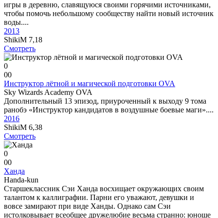
игры в деревню, славящуюся своими горячими источниками,
чтобы помочь небольшому сообществу найти новый источник
воды....
2013
ShikiM
7,18
Смотреть
0
0
0
Инструктор лётной и магической подготовки OVA
Sky Wizards Academy OVA
Дополнительный 13 эпизод, приуроченный к выходу 9 тома
ранобэ «Инструктор кандидатов в воздушные боевые маги»....
2016
ShikiM
6,38
Смотреть
0
0
0
Ханда
Handa-kun
Старшеклассник Сэи Ханда восхищает окружающих своим
талантом к каллиграфии. Парни его уважают, девушки и
вовсе замирают при виде Ханды. Однако сам Сэи
истолковывает всеобщее дружелюбие весьма странно: юноше