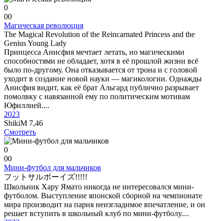
0
0
0
Магическая революция
The Magical Revolution of the Reincarnated Princess and the
Genius Young Lady
Принцесса Анисфия мечтает летать, но магическими
способностями не обладает, хотя в её прошлой жизни всё
было по-другому. Она отказывается от трона и с головой
уходит в создание новой науки — магикологии. Однажды
Анисфия видит, как её брат Альгард публично разрывает
помолвку с навязанной ему по политическим мотивам
Юфиллией....
2023
ShikiM
7,46
Смотреть
0
0
0
Мини-футбол для мальчиков
フットサルボーイズ!!!!!
Школьник Хару Ямато никогда не интересовался мини-
футболом. Выступление японской сборной на чемпионате
мира производит на парня неизгладимое впечатление, и он
решает вступить в школьный клуб по мини-футболу....