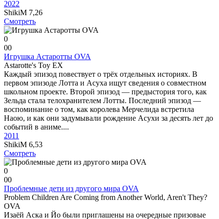
2022
ShikiM
7,26
Смотреть
0
0
0
Игрушка Астаротты OVA
Astarotte's Toy EX
Каждый эпизод повествует о трёх отдельных историях. В
первом эпизоде Лотта и Асуха ищут сведения о совместном
школьном проекте. Второй эпизод — предыстория того, как
Зельда стала телохранителем Лотты. Последний эпизод —
воспоминание о том, как королева Мерчелида встретила
Наою, и как они задумывали рождение Асухи за десять лет до
событий в аниме....
2011
ShikiM
6,53
Смотреть
0
0
0
Проблемные дети из другого мира OVA
Problem Children Are Coming from Another World, Aren't They?
OVA
Изаёй Аска и Йо были приглашены на очередные призовые