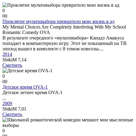
0
0
0
Проклятие мультивыбора превратило мою жизнь в ад
My Mental Choices Are Completely Interfering With My School
Romantic Comedy OVA
В результате очередного «мультивыбора» Канадэ Амакуса
попадает в компьютерную игру. Этот не показанный на ТВ
эпизод вышел в комплекте с 8 томом новеллы....
2014
ShikiM
7,14
Смотреть
0
0
0
Детское время OVA-1
Детское летнее время OVA-1
...
2009
ShikiM
7,01
Смотреть
0