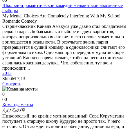
0
0
Школьной романтической комедии мешают мои мысленные
выборы
My Mental Choices Are Completely Interfering With My School
Romantic Comedy
Старшеклассник Канадэ Амакуса уже давно стал обладателем
редкого дара. Любая мысль о выборе из двух вариантов,
которая непроизвольно возникает в его голове, моментально
воплощается в реальности. В результате жизнь парня
превращается в сущий кошмар, а одноклассники считают его
форменным психом. Однажды при очередном мультивыборе
уставший Канадэ сгоряча желает, чтобы на него из ниоткуда
свалилась красивая девушка. Что, собственно, тут же и
происходит....
2013
ShikiM
7,13
Смотреть
0
0
0
Команда мечты
あひるの空
Низкорослый, но крайне мотивированный Сора Куруматани
поступает в старшую школу Кудзурю не просто так. У него
есть цель. Он жаждет исполнить обещание, данное матери, и