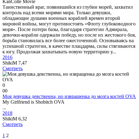
KanColle Movie
Таинственный враг, появившийся из глубин морей, захватил
контроль над всеми морями мира. Только девушки,
обладающие душами военных кораблей времен второй
мировой войны, могут противостоять «Флоту глубоководного
моря». После потери базы, благодаря стратегии Адмирала,
девочки-корабли одержали победу, но после их жестокого боя,
борьба становилась все более ожесточенной. Основываясь на
успешной стратегии, в качестве плацдарма, силы стягиваются
к югу. Продолжая захватывать новую территорию у...
2016
ShikiM
7,47
Смотреть
0
0
0
Моя девушка девственна, но извращенка до мозга костей OVA
My Girlfriend is Shobitch OVA
...
2018
ShikiM
6,32
Смотреть
1
2