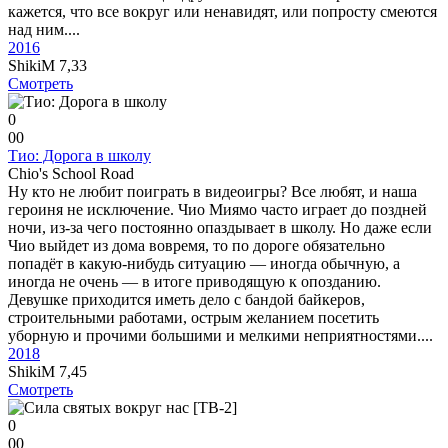
кажется, что все вокруг или ненавидят, или попросту смеются
над ним....
2016
ShikiM
7,33
Смотреть
0
0
0
Тио: Дорога в школу
Chio's School Road
Ну кто не любит поиграть в видеоигры? Все любят, и наша
героиня не исключение. Чио Миямо часто играет до поздней
ночи, из-за чего постоянно опаздывает в школу. Но даже если
Чио выйдет из дома вовремя, то по дороге обязательно
попадёт в какую-нибудь ситуацию — иногда обычную, а
иногда не очень — в итоге приводящую к опозданию.
Девушке приходится иметь дело с бандой байкеров,
строительными работами, острым желанием посетить
уборную и прочими большими и мелкими неприятностями....
2018
ShikiM
7,45
Смотреть
0
0
0