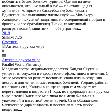
победить в баскетбольном турнире. Однако на деле
оказывается, что школьный клуб — пристанище для
хулиганов, которым на баскетбол глубоко начхать.
Единственные выжившие члены клуба — Момохару
Ханадзоно, искусный защитник, но совершенный профан в
бросках, и его брат-близнец Тиаки, талантливый
разыгрывающий защитник, — оба утратили...
2019
ShikiM
7,26
Смотреть
0
0
0
Аптека в другом мире
Parallel World Pharmacy
Младшая сестра медика-исследователя Кандзи Якутани
умирает от опухоли и недостаточно эффективного лечения. С
этого момента он решает посвятить свою жизнь созданию
лекарств для лечения смертельных болезней. Усердно работая
и не жалея сил, Кандзи в конце концов сам умирает от
переутомления в возрасте 31 года, но перерождается в другом
мире в теле 10-летнего мальчика по имени Фальма из
уважаемой и известной семьи врачей. Став обладателем
магического дара создавать и восстанавливать любое
вещество,...