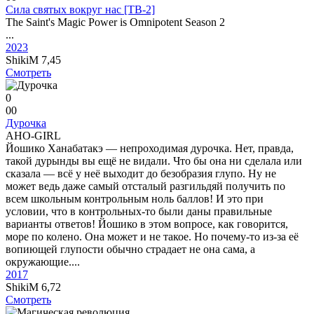
Сила святых вокруг нас [ТВ-2]
The Saint's Magic Power is Omnipotent Season 2
...
2023
ShikiM
7,45
Смотреть
0
0
0
Дурочка
AHO-GIRL
Йошико Ханабатакэ — непроходимая дурочка. Нет, правда,
такой дурынды вы ещё не видали. Что бы она ни сделала или
сказала — всё у неё выходит до безобразия глупо. Ну не
может ведь даже самый отсталый разгильдяй получить по
всем школьным контрольным ноль баллов! И это при
условии, что в контрольных-то были даны правильные
варианты ответов! Йошико в этом вопросе, как говорится,
море по колено. Она может и не такое. Но почему-то из-за её
вопиющей глупости обычно страдает не она сама, а
окружающие....
2017
ShikiM
6,72
Смотреть