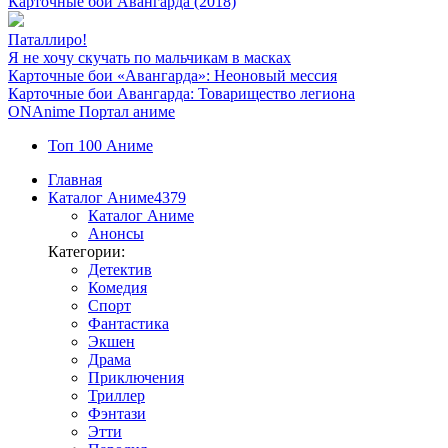
Карточные бои Авангарда (2018)
Паталлиро!
Я не хочу скучать по мальчикам в масках
Карточные бои «Авангарда»: Неоновый мессия
Карточные бои Авангарда: Товарищество легиона
ON
Anime
Портал аниме
Топ 100 Аниме
Главная
Каталог Аниме
4379
Каталог Аниме
Анонсы
Категории:
Детектив
Комедия
Спорт
Фантастика
Экшен
Драма
Приключения
Триллер
Фэнтази
Этти