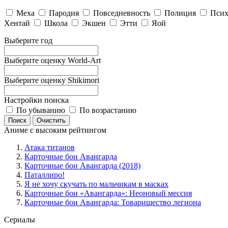
Меха
Пародия
Повседневность
Полиция
Псих
Хентай
Школа
Экшен
Этти
Яой
Выберите год
Выберите оценку World-Art
Выберите оценку Shikimori
Настройки поиска
По убыванию
По возрастанию
Аниме с высоким рейтингом
Атака титанов
Карточные бои Авангарда
Карточные бои Авангарда (2018)
Паталлиро!
Я не хочу скучать по мальчикам в масках
Карточные бои «Авангарда»: Неоновый мессия
Карточные бои Авангарда: Товарищество легиона
Сериалы