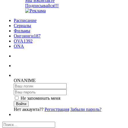
Мы ВКонтакте
Подписывайся!!!
Расписание
Сериалы
Фильмы
Онгоинги
187
OVA
1392
ONA
ON
ANIME
Не запоминать меня
Войти
Нет аккаунта??
Регистрация
Забыли пароль?