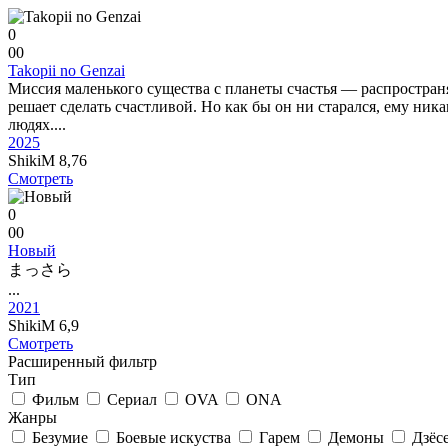
0
0
0
Takopii no Genzai
Миссия маленького существа с планеты счастья — распространя
решает сделать счастливой. Но как бы он ни старался, ему ни
людях....
2025
ShikiM
8,76
Смотреть
0
0
0
Новый
まっさら
...
2021
ShikiM
6,9
Смотреть
Расширенный фильтр
Тип
Фильм
Сериал
OVA
ONA
Жанры
Безумие
Боевые искуства
Гарем
Демоны
Дзёс