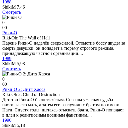
1988
ShikiM
7,46
Смотреть
0
0
0
Рики-О
Riki-Oh: The Wall of Hell
Парень Рики-О наделён сверхсилой. Отомстив боссу якудза за
смерть девушки, он попадает в тюрьму строгого режима,
принадлежащую частной организации....
1989
ShikiM
5,98
Смотреть
0
0
0
Рики-О 2: Дитя Хаоса
Riki-Oh 2: Child of Destruction
Детство Рики-О было тяжёлым. Сначала ужасная судьба
настигла его мать, а затем его разлучили с братом по имени
Нати. Спустя годы, пытаясь отыскать брата, Рики-О попадает
в плен к религиозным военным фанатикам....
1990
ShikiM
5,18