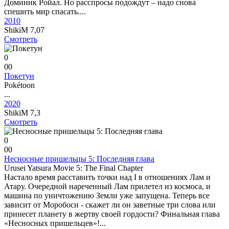
Доминик Ройал. Но расспросы подождут – надо снова
спешить мир спасать....
2010
ShikiM
7,07
Смотреть
0
0
0
Покетун
Pokétoon
...
2020
ShikiM
7,3
Смотреть
0
0
0
Несносные пришельцы 5: Последняя глава
Urusei Yatsura Movie 5: The Final Chapter
Настало время расставить точки над I в отношениях Лам и
Атару. Очередной нареченный Лам прилетел из космоса, и
машина по уничтожению Земли уже запущена. Теперь все
зависит от Моробоси - скажет ли он заветные три слова или
принесет планету в жертву своей гордости? Финальная глава
«Несносных пришельцев»!...