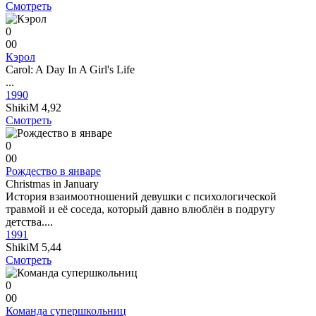
Смотреть
0
0
0
Кэрол
Carol: A Day In A Girl's Life
...
1990
ShikiM
4,92
Смотреть
0
0
0
Рождество в январе
Christmas in January
История взаимоотношений девушки с психологической
травмой и её соседа, который давно влюблён в подругу
детства....
1991
ShikiM
5,44
Смотреть
0
0
0
Команда супершкольниц