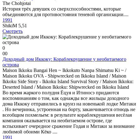
The Chohjotai
История трёх девушек со сверхспособностями, которые
объединяются для противостояния теневой организации....
1991
ShikiM
5,51
Смотреть
0
0
0
Доходный дом Иккоку: Кораблекрушение у необитаемого
острова
Maison Ikkoku Bangai Hen ~ Ikkokuto Nanpa Shimatsu Ki ~ /
Maison Ikkoku OVA - Shipwrecked on Ikkoku Island / Maison
Ikkoku Side Story - Ikkoku Island Survival Story / Maison Ikkoku:
Deserted Island / Maison Ikkoku: Shipwrecked on Ikkoku Island
Во время жаркого полудня Ёцуя и Итиносэ придаются
воспоминаниям о том, как однажды все жильцы доходного
дома Иккоку отправились в круиз на новенькой лодке Митаки
. Но вечеринка, устроенная на борту, заканчивается отнюдь не
всеобщим похмельем: в результате кораблекрушения весёлая
компания оказывается на необитаемом острове, где
вспыхивает очередное сражение Годая и Митаки за внимание
любимой обоими Кёко ....
1991