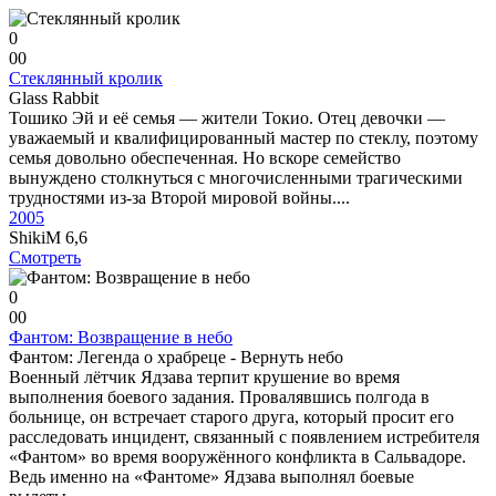
0
0
0
Стеклянный кролик
Glass Rabbit
Тошико Эй и её семья — жители Токио. Отец девочки —
уважаемый и квалифицированный мастер по стеклу, поэтому
семья довольно обеспеченная. Но вскоре семейство
вынуждено столкнуться с многочисленными трагическими
трудностями из-за Второй мировой войны....
2005
ShikiM
6,6
Смотреть
0
0
0
Фантом: Возвращение в небо
Фантом: Легенда о храбреце - Вернуть небо
Военный лётчик Ядзава терпит крушение во время
выполнения боевого задания. Провалявшись полгода в
больнице, он встречает старого друга, который просит его
расследовать инцидент, связанный с появлением истребителя
«Фантом» во время вооружённого конфликта в Сальвадоре.
Ведь именно на «Фантоме» Ядзава выполнял боевые