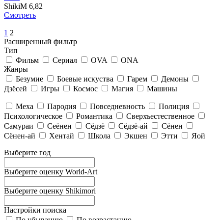
ShikiM
6,82
Смотреть
1
2
Расширенный фильтр
Тип
Фильм
Сериал
OVA
ONA
Жанры
Безумие
Боевые искуства
Гарем
Демоны
Дзёсей
Игры
Космос
Магия
Машины
Меха
Пародия
Повседневность
Полиция
Психологическое
Романтика
Сверхъестественное
Самураи
Сеёнен
Сёдзё
Сёдзё-ай
Сёнен
Сёнен-ай
Хентай
Школа
Экшен
Этти
Яой
Выберите год
Выберите оценку World-Art
Выберите оценку Shikimori
Настройки поиска
По убыванию
По возрастанию