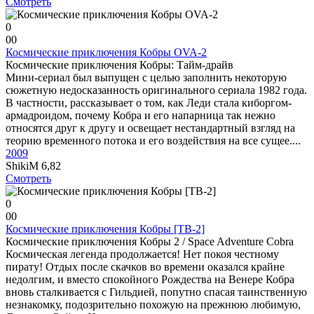
Смотреть
0
0
0
Космические приключения Кобры OVA-2
Космические приключения Кобры: Тайм-драйв
Мини-сериал был выпущен с целью заполнить некоторую
сюжетную недосказанность оригинального сериала 1982 года.
В частности, рассказывает о том, как Леди стала киборгом-
армадроидом, почему Кобра и его напарница так нежно
относятся друг к другу и освещает нестандартный взгляд на
теорию временного потока и его воздействия на все сущее....
2009
ShikiM
6,82
Смотреть
0
0
0
Космические приключения Кобры [ТВ-2]
Космические приключения Кобры 2 / Space Adventure Cobra
Космическая легенда продолжается! Нет покоя честному
пирату! Отдых после скачков во времени оказался крайне
недолгим, и вместо спокойного Рождества на Венере Кобра
вновь сталкивается с Гильдией, попутно спасая таинственную
незнакомку, подозрительно похожую на прежнюю любимую,