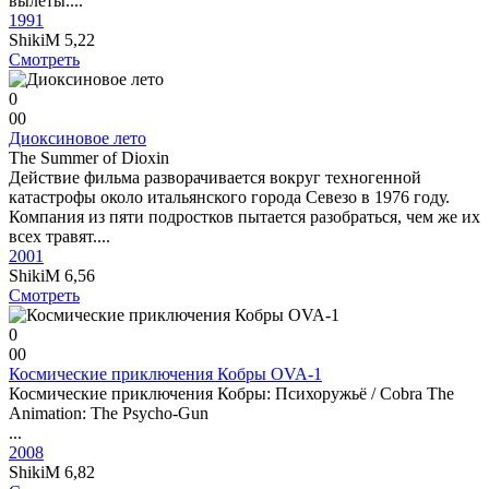
вылеты....
1991
ShikiM
5,22
Смотреть
0
0
0
Диоксиновое лето
The Summer of Dioxin
Действие фильма разворачивается вокруг техногенной
катастрофы около итальянского города Севезо в 1976 году.
Компания из пяти подростков пытается разобраться, чем же их
всех травят....
2001
ShikiM
6,56
Смотреть
0
0
0
Космические приключения Кобры OVA-1
Космические приключения Кобры: Психоружьё / Cobra The
Animation: The Psycho-Gun
...
2008
ShikiM
6,82