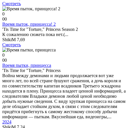
Смотреть
0
0
0
Время пыток, принцесса! 2
'Tis Time for "Torture," Princess Season 2
К сожалению сюжета пока нет.(...
ShikiM
7,69
Смотреть
0
0
0
Время пытки, принцесса
'Tis Time for "Torture," Princess
Война между демонами и людьми продолжается вот уже
много лет, по всей стране бушуют сражения, а дочь короля и
по совместительству капитан всадников Третьего эскадрона
находится в плену. Принцесса владеет ценной информацией, а
следователям Владыки демонов любой ценой необходимо
добыть нужные сведения. С виду хрупкая принцесса на самом
деле обладает стойким духом, в связи с этим следователям
придётся прибегнуть к самому жестокому способу добычи
информации — пыткам. Вкуснейшая еда, видеоигры,...
2024
ShikiM
7,24