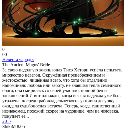
0
0
0
Невеста чародея
The Ancient Magus' Bride
За свою недолгую жизнь юная Тисэ Хатори успела испытать
множество невзгод. Окружённая пренебрежением и
жестокостью, лишённая всего, что хотя бы отдалённо
напоминало любовь или заботу, не знавшая тепла семейного
очага, она смирилась со своей участью, полной бед и
злоключений.И вот однажды, когда всякая надежда уже была
утрачена, посреди рабовладельческого аукциона девушку
ожидала судьбоносная встреча. Теперь, когда таинственный
незнакомец, похожий скорее на чудовище, чем на человека,
покупает её...
2017
ShikiM
8,05