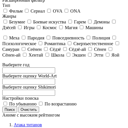
Расширенный фильтр
Тип
Фильм
Сериал
OVA
ONA
Жанры
Безумие
Боевые искуства
Гарем
Демоны
Дзёсей
Игры
Космос
Магия
Машины
Меха
Пародия
Повседневность
Полиция
Психологическое
Романтика
Сверхъестественное
Самураи
Сеёнен
Сёдзё
Сёдзё-ай
Сёнен
Сёнен-ай
Хентай
Школа
Экшен
Этти
Яой
Выберите год
Выберите оценку World-Art
Выберите оценку Shikimori
Настройки поиска
По убыванию
По возрастанию
Аниме с высоким рейтингом
Атака титанов