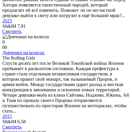
Хатори появляется таинственный чародей, который
предлагает ей всё изменить. Поможет ли он несчастной
девушке выйти к свету или погрузит в ещё больший мрак?...
2023
ShikiM
7,91
Смотреть
0
0
0
Девчонки на колесах
The Rolling Girls
Спустя десять лет после Великой Токийской войны Япония
пребывает в расколотом состоянии. Каждая префектура в
стране стала отдельным независимым государством, в
котором правит свой монарх, так называемый Пророк, и
армия мобов. Между государствами царит разлад и жесткая
конкуренция в завоевании и освоении новых территорий.
Четыре девушки-моба из клана Сайтама, Нодзоми, Юкина, Ай
и Тиая по приказу своего Пророка отправляются
путешествовать по просторам Японии на мотоциклах, чтобы
стать...
2015
ShikiM
6,58
Смотреть