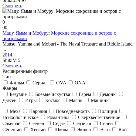
ShikiM
4,97
Смотреть
0
0
0
Мацу, Ямма и Мобуру: Морские сокровища и остров с
призраками
Mattsu, Yamma and Moburi - The Naval Treasure and Riddle Island
...
2014
ShikiM
5
Смотреть
Расширенный фильтр
Тип
Фильм
Сериал
OVA
ONA
Жанры
Безумие
Боевые искуства
Гарем
Демоны
Дзёсей
Игры
Космос
Магия
Машины
Меха
Пародия
Повседневность
Полиция
Психологическое
Романтика
Сверхъестественное
Самураи
Сеёнен
Сёдзё
Сёдзё-ай
Сёнен
Сёнен-ай
Хентай
Школа
Экшен
Этти
Яой