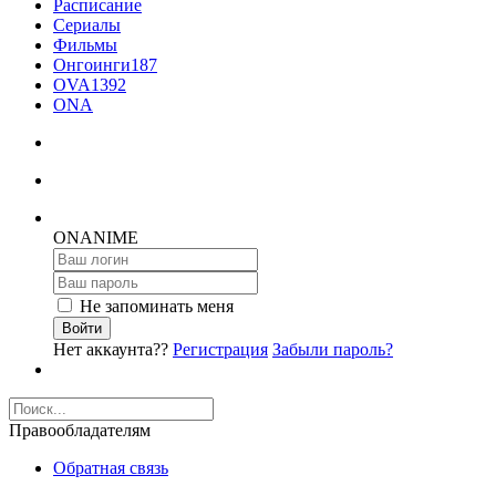
Расписание
Сериалы
Фильмы
Онгоинги
187
OVA
1392
ONA
ON
ANIME
Не запоминать меня
Войти
Нет аккаунта??
Регистрация
Забыли пароль?
Правообладателям
Обратная связь