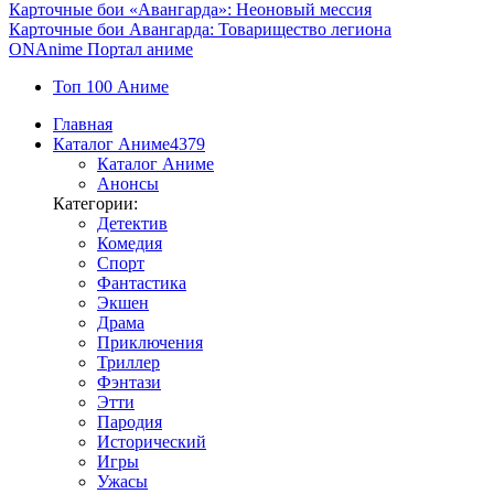
Карточные бои «Авангарда»: Неоновый мессия
Карточные бои Авангарда: Товарищество легиона
ON
Anime
Портал аниме
Топ 100 Аниме
Главная
Каталог Аниме
4379
Каталог Аниме
Анонсы
Категории:
Детектив
Комедия
Спорт
Фантастика
Экшен
Драма
Приключения
Триллер
Фэнтази
Этти
Пародия
Исторический
Игры
Ужасы