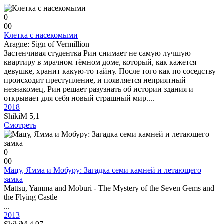
0
0
0
Клетка с насекомыми
Aragne: Sign of Vermillion
Застенчивая студентка Рин снимает не самую лучшую
квартиру в мрачном тёмном доме, который, как кажется
девушке, хранит какую-то тайну. После того как по соседству
происходит преступление, и появляется неприятный
незнакомец, Рин решает разузнать об истории здания и
открывает для себя новый страшный мир....
2018
ShikiM
5,1
Смотреть
0
0
0
Мацу, Ямма и Мобуру: Загадка семи камней и летающего
замка
Mattsu, Yamma and Moburi - The Mystery of the Seven Gems and
the Flying Castle
...
2013