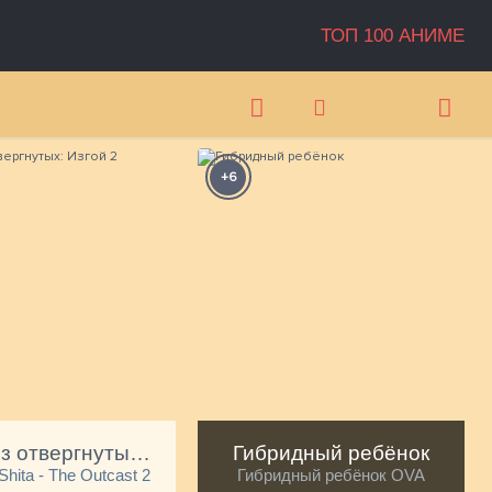
ТОП 100 АНИМЕ
+6
А
Один из отвергнутых: Изгой 2
Гибридный ребёнок
 Shita - The Outcast 2
Гибридный ребёнок OVA