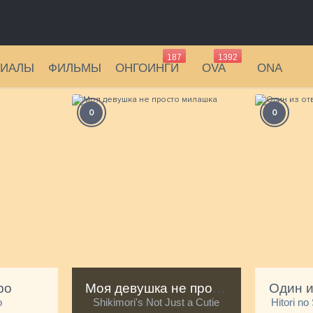
187
1392
РИАЛЫ
ФИЛЬМЫ
ОНГОИНГИ
OVA
ONA
0
0
ро
Моя девушка не просто милашка
о
Shikimori's Not Just a Cutie
Hitori no