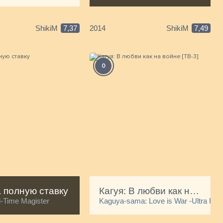
ShikiM
7,37
2014
ShikiM
7,49
С
0
А
 полную ставку
Кагуя: В любви как на войне [ТВ-3]
l-Time Magister
Kaguya-sama: Love is War -Ultra Rom