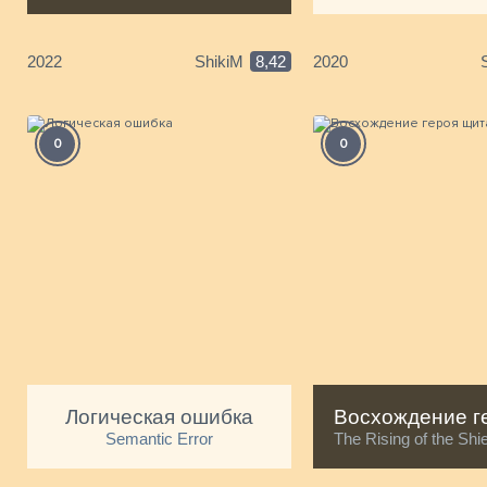
2022
ShikiM
8,42
2020
0
0
Логическая ошибка
Semantic Error
The Rising of the Sh