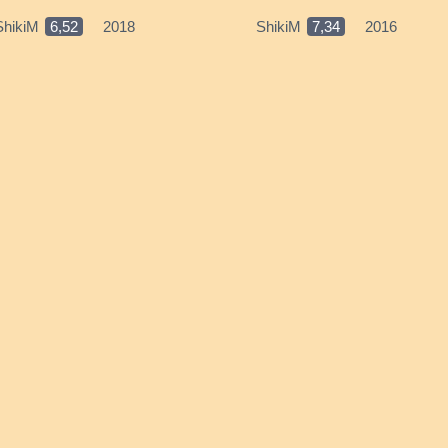
ShikiM
6,52
2018
ShikiM
7,34
2016
tes' Great Adventure