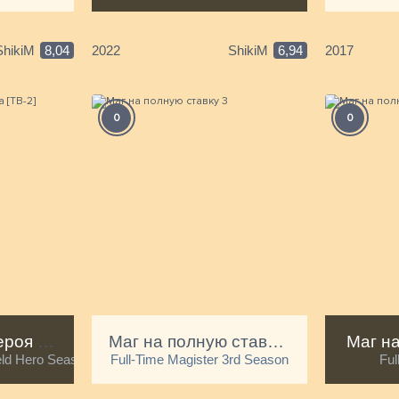
ShikiM
8,04
2022
ShikiM
6,94
2017
0
0
Восхождение героя щита [ТВ-2]
Маг на полную ставку 3
Маг на
ield Hero Season 2
Full-Time Magister 3rd Season
Ful