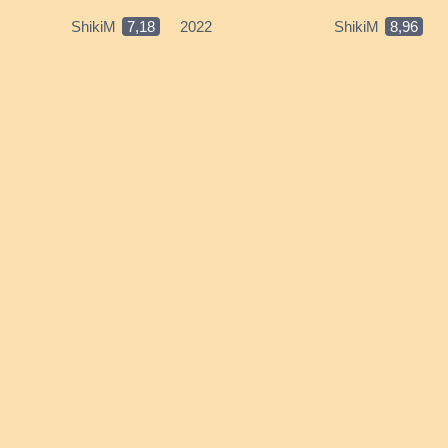
ShikiM
7,18
2022
ShikiM
8,96