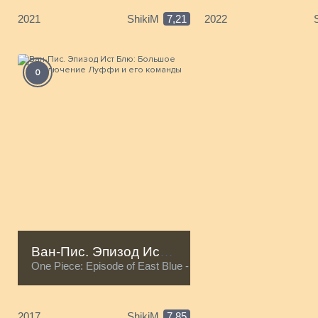
2021
ShikiM
7,21
2022
0
Ван-Пис. Эпизод Ист Блю: Большое приключение Луффи и его команды
One Piece: Episode of East Blue - Luffy and His Four Crewma
2017
ShikiM
7,85