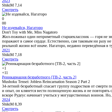
2023
ShikiM
7,14
Смотреть
0
0
0
Не издевайся, Нагаторо
Don't Toy with Me, Miss Nagatoro
Жил-поживал один неприметный старшеклассник — горя не знал
поражают в самое сердце. Естественно, сам таковым ни разу не
реальной жизни всё иначе. Нагаторо, недавно переведённая в т
2021
ShikiM
7,18
Смотреть
+1
+1
1
Реинкарнация безработного [ТВ-2, часть 2]
Mushoku Tensei: Jobless Reincarnation Season 2 Part 2
34-летний безработный спасает группу подростков от смерти п
и опыт, он клянется вести полноценную жизнь и не повторять 
вскоре Рудеус начинает учиться у могущественных воинов. Но,
2024
ShikiM
8,39
Смотреть