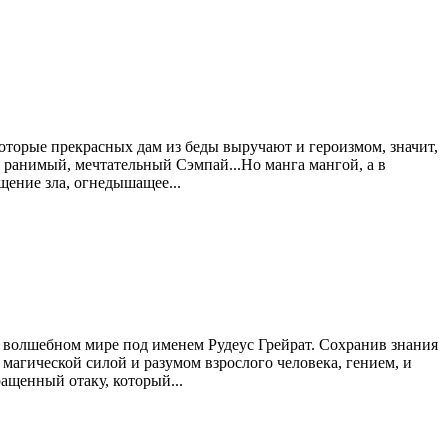
оторые прекрасных дам из беды выручают и героизмом, значит,
, ранимый, мечтательный Сэмпай...Но манга мангой, а в
щение зла, огнедышащее...
 в волшебном мире под именем Рудеус Грейрат. Сохранив знания
магической силой и разумом взрослого человека, гением, и
ащенный отаку, который...