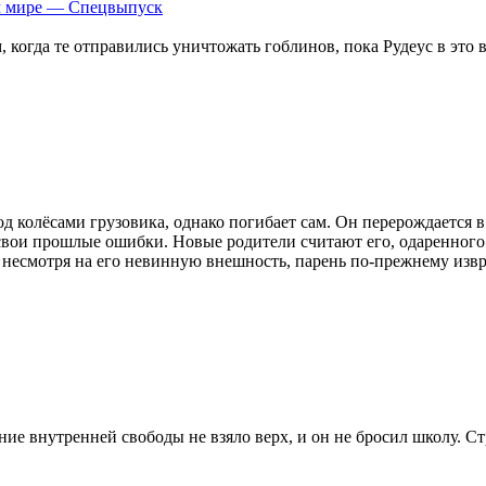
ом мире — Спецвыпуск
 когда те отправились уничтожать гоблинов, пока Рудеус в это вр
од колёсами грузовика, однако погибает сам. Он перерождается
свои прошлые ошибки. Новые родители считают его, одаренного 
 несмотря на его невинную внешность, парень по-прежнему извр
внутренней свободы не взяло верх, и он не бросил школу. Стр