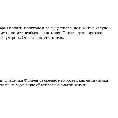
арня влачить полуголодное существование и жить в халупе.
м ему помогает необычный питомец Потита, демоническое
ю умереть. Он сращивает его тело...
гда. Эльфийка Фрирен с горечью наблюдает, как её спутники
тветы на мучающие её вопросы о смысле жизни....