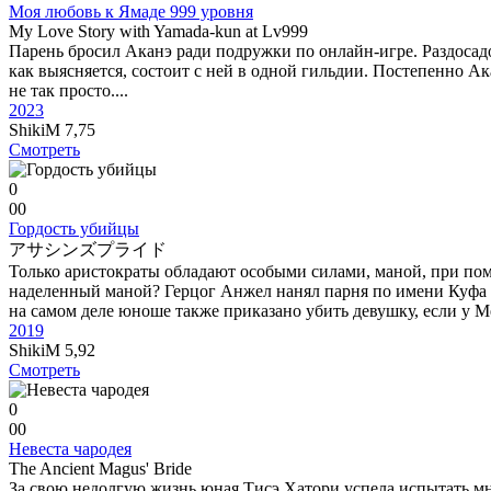
Моя любовь к Ямаде 999 уровня
My Love Story with Yamada-kun at Lv999
Парень бросил Аканэ ради подружки по онлайн-игре. Раздосад
как выясняется, состоит с ней в одной гильдии. Постепенно Ак
не так просто....
2023
ShikiM
7,75
Смотреть
0
0
0
Гордость убийцы
アサシンズプライド
Только аристократы обладают особыми силами, маной, при пом
наделенный маной? Герцог Анжел нанял парня по имени Куфа п
на самом деле юноше также приказано убить девушку, если у М
2019
ShikiM
5,92
Смотреть
0
0
0
Невеста чародея
The Ancient Magus' Bride
За свою недолгую жизнь юная Тисэ Хатори успела испытать мн