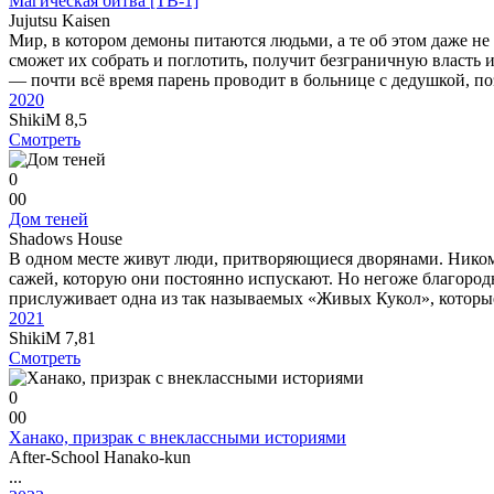
Магическая битва [ТВ-1]
Jujutsu Kaisen
Мир, в котором демоны питаются людьми, а те об этом даже не 
сможет их собрать и поглотить, получит безграничную власт
— почти всё время парень проводит в больнице с дедушкой, по
2020
ShikiM
8,5
Смотреть
0
0
0
Дом теней
Shadows House
В одном месте живут люди, притворяющиеся дворянами. Никому 
сажей, которую они постоянно испускают. Но негоже благород
прислуживает одна из так называемых «Живых Кукол», которые 
2021
ShikiM
7,81
Смотреть
0
0
0
Ханако, призрак с внеклассными историями
After-School Hanako-kun
...