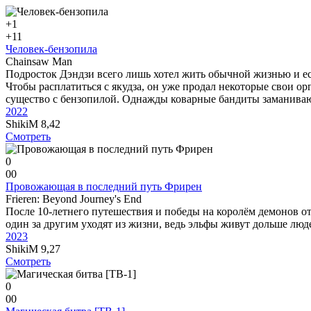
+1
+1
1
Человек-бензопила
Chainsaw Man
Подросток Дэндзи всего лишь хотел жить обычной жизнью и ес
Чтобы расплатиться с якудза, он уже продал некоторые свои 
существо с бензопилой. Однажды коварные бандиты заманивают 
2022
ShikiM
8,42
Смотреть
0
0
0
Провожающая в последний путь Фрирен
Frieren: Beyond Journey's End
После 10-летнего путешествия и победы на королём демонов от
один за другим уходят из жизни, ведь эльфы живут дольше люд
2023
ShikiM
9,27
Смотреть
0
0
0