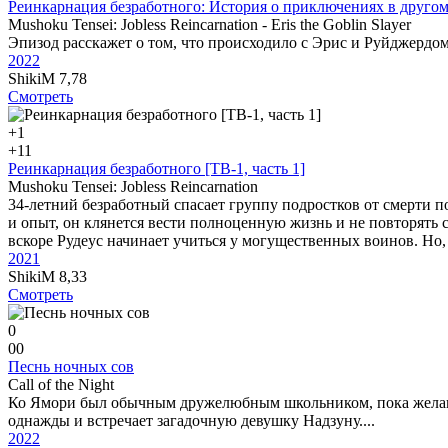
Реинкарнация безработного: История о приключениях в друг
Mushoku Tensei: Jobless Reincarnation - Eris the Goblin Slayer
Эпизод расскажет о том, что происходило с Эрис и Руйджердом,
2022
ShikiM
7,78
Смотреть
+1
+1
1
Реинкарнация безработного [ТВ-1, часть 1]
Mushoku Tensei: Jobless Reincarnation
34-летний безработный спасает группу подростков от смерти п
и опыт, он клянется вести полноценную жизнь и не повторять 
вскоре Рудеус начинает учиться у могущественных воинов. Но,
2021
ShikiM
8,33
Смотреть
0
0
0
Песнь ночных сов
Call of the Night
Ко Ямори был обычным дружелюбным школьником, пока желание 
однажды и встречает загадочную девушку Надзуну....
2022