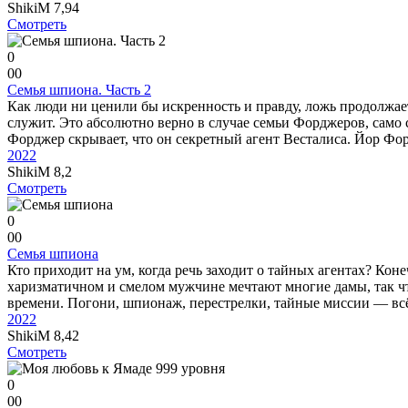
ShikiM
7,94
Смотреть
0
0
0
Семья шпиона. Часть 2
Как люди ни ценили бы искренность и правду, ложь продолжает
служит. Это абсолютно верно в случае семьи Форджеров, само
Форджер скрывает, что он секретный агент Весталиса. Йор Фор
2022
ShikiM
8,2
Смотреть
0
0
0
Семья шпиона
Кто приходит на ум, когда речь заходит о тайных агентах? Ко
харизматичном и смелом мужчине мечтают многие дамы, так чт
времени. Погони, шпионаж, перестрелки, тайные миссии — всё э
2022
ShikiM
8,42
Смотреть
0
0
0