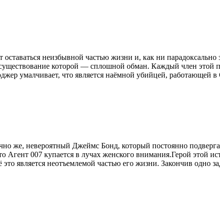
 оставаться неизбывной частью жизни и, как ни парадоксально з
 существование которой — сплошной обман. Каждый член этой п
джер умалчивает, что является наёмной убийцей, работающей в О
нечно же, невероятный Джеймс Бонд, который постоянно подверг
о Агент 007 купается в лучах женского внимания.Герой этой и
то является неотъемлемой частью его жизни. Закончив одно зада