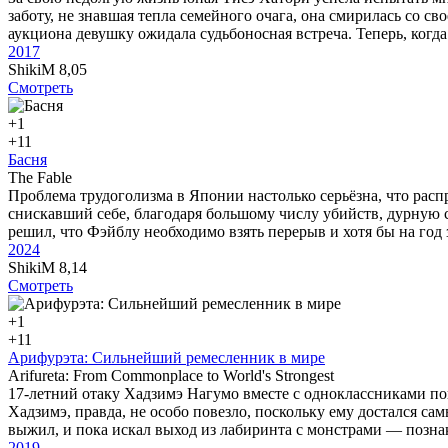
заботу, не знавшая тепла семейного очага, она смирилась со с
аукциона девушку ожидала судьбоносная встреча. Теперь, когда
2017
ShikiM
8,05
Смотреть
+1
+1
1
Басня
The Fable
Проблема трудоголизма в Японии настолько серьёзна, что расп
снискавший себе, благодаря большому числу убийств, дурную 
решил, что Фэйблу необходимо взять перерыв и хотя бы на год з
2024
ShikiM
8,14
Смотреть
+1
+1
1
Арифурэта: Сильнейший ремесленник в мире
Arifureta: From Commonplace to World's Strongest
17-летний отаку Хадзимэ Нагумо вместе с одноклассниками по
Хадзимэ, правда, не особо повезло, поскольку ему достался са
выжил, и пока искал выход из лабиринта с монстрами — позна
2019