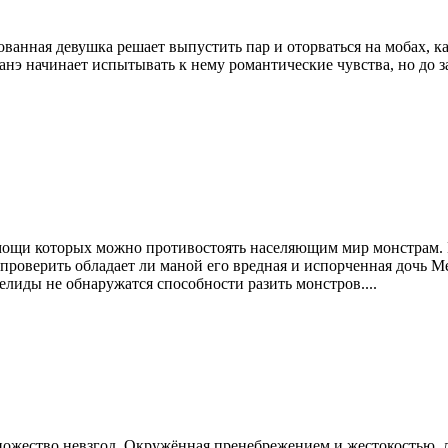
ованная девушка решает выпустить пар и оторваться на мобах, 
анэ начинает испытывать к нему романтические чувства, но до з
ощи которых можно противостоять населяющим мир монстрам. Но
роверить обладает ли маной его вредная и испорченная дочь М
елиды не обнаружатся способности разить монстров....
ожество невзгод. Окружённая пренебрежением и жестокостью, л