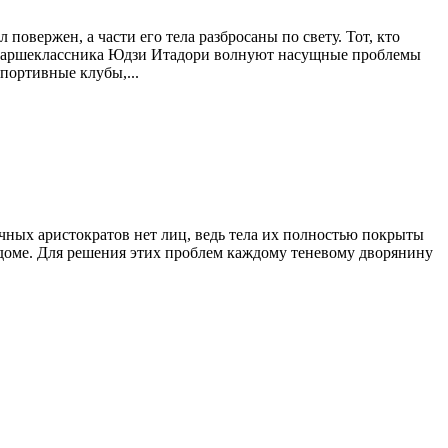
овержен, а части его тела разбросаны по свету. Тот, кто
о старшеклассника Юдзи Итадори волнуют насущные проблемы
портивные клубы,...
очных аристократов нет лиц, ведь тела их полностью покрыты
 доме. Для решения этих проблем каждому теневому дворянину