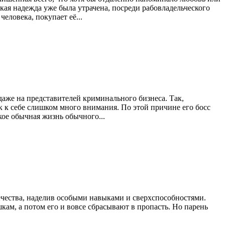
якая надежда уже была утрачена, посреди рабовладельческого
еловека, покупает её...
даже на представителей криминального бизнеса. Так,
 к себе слишком много внимания. По этой причине его босс
акое обычная жизнь обычного...
ечества, наделив особыми навыками и сверхспособностями.
кам, а потом его и вовсе сбрасывают в пропасть. Но парень