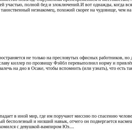
воей участью, полной бед и злоключений.И вот однажды, когда вс
 таинственный незнакомец, похожий скорее на чудовище, чем на ч
ространяется не только на пресловутых офисных работников, но 
славу киллер по прозвищу Фэйбл перевыполнил норму и привлёк
алечь на дно в Осаке, чтобы вспомнить (или узнать), что есть т
падает в иной мир, где им поручают миссию по спасению челов
мый бесполезный и низший навык, отчего он подвергается насмеш
комился с девушкой-вампиром Юэ....