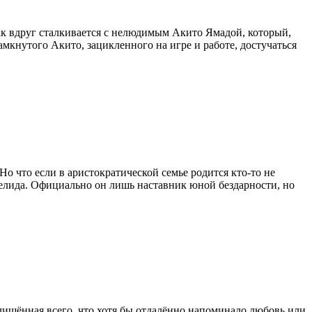
как вдруг сталкивается с нелюдимым Акито Ямадой, который,
амкнутого Акито, зацикленного на игре и работе, достучаться
 что если в аристократической семье родится кто-то не
елида. Официально он лишь наставник юной бездарности, но
ишённая всего, что хотя бы отдалённо напоминало любовь или