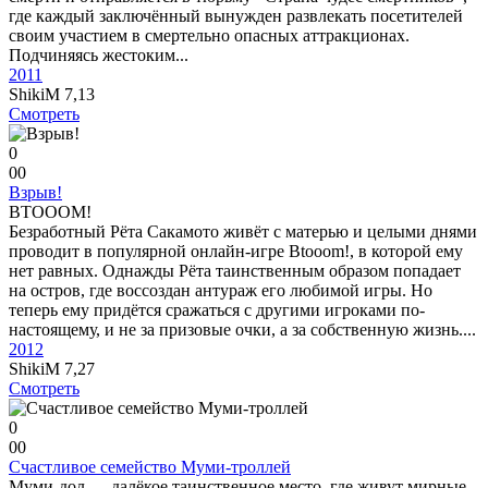
где каждый заключённый вынужден развлекать посетителей
своим участием в смертельно опасных аттракционах.
Подчиняясь жестоким...
2011
ShikiM
7,13
Смотреть
0
0
0
Взрыв!
BTOOOM!
Безработный Рёта Сакамото живёт с матерью и целыми днями
проводит в популярной онлайн-игре Btooom!, в которой ему
нет равных. Однажды Рёта таинственным образом попадает
на остров, где воссоздан антураж его любимой игры. Но
теперь ему придётся сражаться с другими игроками по-
настоящему, и не за призовые очки, а за собственную жизнь....
2012
ShikiM
7,27
Смотреть
0
0
0
Счастливое семейство Муми-троллей
Муми-дол ‏— далёкое таинственное место, где живут мирные