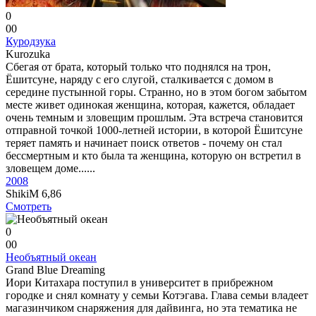
0
0
0
Куродзука
Kurozuka
Сбегая от брата, который только что поднялся на трон,
Ёшитсуне, наряду с его слугой, сталкивается с домом в
середине пустынной горы. Странно, но в этом богом забытом
месте живет одинокая женщина, которая, кажется, обладает
очень темным и зловещим прошлым. Эта встреча становится
отправной точкой 1000-летней истории, в которой Ёшитсуне
теряет память и начинает поиск ответов - почему он стал
бессмертным и кто была та женщина, которую он встретил в
зловещем доме......
2008
ShikiM
6,86
Смотреть
0
0
0
Необъятный океан
Grand Blue Dreaming
Иори Китахара поступил в университет в прибрежном
городке и снял комнату у семьи Котэгава. Глава семьи владеет
магазинчиком снаряжения для дайвинга, но эта тематика не