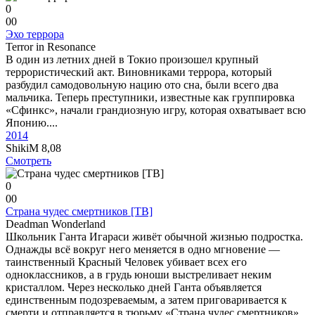
0
0
0
Эхо террора
Terror in Resonance
В один из летних дней в Токио произошел крупный
террористический акт. Виновниками террора, который
разбудил самодовольную нацию ото сна, были всего два
мальчика. Теперь преступники, известные как группировка
«Сфинкс», начали грандиозную игру, которая охватывает всю
Японию....
2014
ShikiM
8,08
Смотреть
0
0
0
Страна чудес смертников [ТВ]
Deadman Wonderland
Школьник Ганта Игараси живёт обычной жизнью подростка.
Однажды всё вокруг него меняется в одно мгновение —
таинственный Красный Человек убивает всех его
одноклассников, а в грудь юноши выстреливает неким
кристаллом. Через несколько дней Ганта объявляется
единственным подозреваемым, а затем приговаривается к
смерти и отправляется в тюрьму «Страна чудес смертников»,