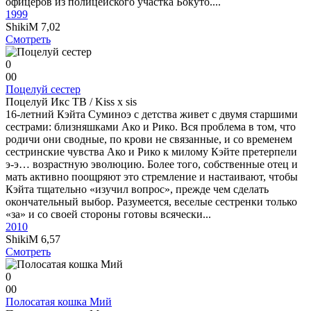
офицеров из полицейского участка Бокуто....
1999
ShikiM
7,02
Смотреть
0
0
0
Поцелуй сестер
Поцелуй Икс ТВ / Kiss x sis
16-летний Кэйта Суминоэ с детства живет с двумя старшими
сестрами: близняшками Ако и Рико. Вся проблема в том, что
родичи они сводные, по крови не связанные, и со временем
сестринские чувства Ако и Рико к милому Кэйте претерпели
э-э… возрастную эволюцию. Более того, собственные отец и
мать активно поощряют это стремление и настаивают, чтобы
Кэйта тщательно «изучил вопрос», прежде чем сделать
окончательный выбор. Разумеется, веселые сестренки только
«за» и со своей стороны готовы всячески...
2010
ShikiM
6,57
Смотреть
0
0
0
Полосатая кошка Мий