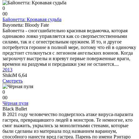
0
0
0
Байонетта: Кровавая судьба
Bayonetta: Bloody Fate
Байонетта - сногсшибательно красивая ведьмочка, которая
одинаково ловко управляется как со сверхъестественными
силами, так и с огнестрельным оружием. И то, и другое
потребуется героине в полной мере, потому что ей в одиночку
предстоит столкнуться с легионом ангельских воинов. Когда
загрохочут выстрелы и взревут первые поверженные враги,
времени на раздумья и передышки уже не останется....
2013
ShikiM
6,64
Смотреть
0
0
0
Чёрная пуля
Black Bullet
В 2021 году человечество подверглось атаке вируса-паразита
гастреа, превращавшего людей в монстров. Те немногие, кто
смог выжить, укрылись за монолитными стенами, которые
были сделаны из материала под названием вараниум,
способного нанести вред гастреа. Парень по имени Рэнтаро