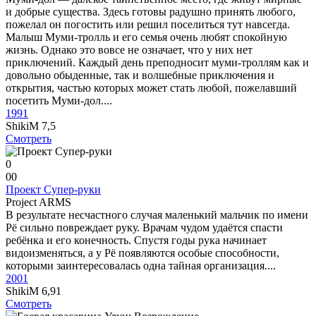
и добрые существа. Здесь готовы радушно принять любого,
пожелал он погостить или решил поселиться тут навсегда.
Малыш Муми-тролль и его семья очень любят спокойную
жизнь. Однако это вовсе не означает, что у них нет
приключений. Каждый день преподносит муми-троллям как и
довольно обыденные, так и волшебные приключения и
открытия, частью которых может стать любой, пожелавший
посетить Муми-дол....
1991
ShikiM
7,5
Смотреть
0
0
0
Проект Супер-руки
Project ARMS
В результате несчастного случая маленький мальчик по имени
Рё сильно повреждает руку. Врачам чудом удаётся спасти
ребёнка и его конечность. Спустя годы рука начинает
видоизменяться, а у Рё появляются особые способности,
которыми заинтересовалась одна тайная организация....
2001
ShikiM
6,91
Смотреть