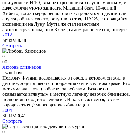
они увидели НЛО, вскоре скрывшийся за лунным диском, и
даже смогли что-то записать. Младший брат, 10-летний
Хибито, тогда твердо решил стать астронавтом и десятки лет
спустя добился своего, вступив в отряд НАСА, готовящийся к
экспедиции на Луну. Мутта же стал известным
автоконструктором, но в 35 лет, самом расцвете сил, потерял...
2012
ShikiM
8,48
Смотреть
0
0
0
Любовь близнецов
Twin Love
Нодзому Футами возвращается в город, в котором он жил в
детстве, ходит в школу и подрабатывает в местном храме. Его
мать умерла, а отец работает за рубежом. Вскоре он
оказывается втянутым в местную легенду девочек-близнецов,
полюбивших одного человека. И, как выясняется, в этом
городе есть ещё много девочек-близнецов......
2004
ShikiM
6,41
Смотреть
0