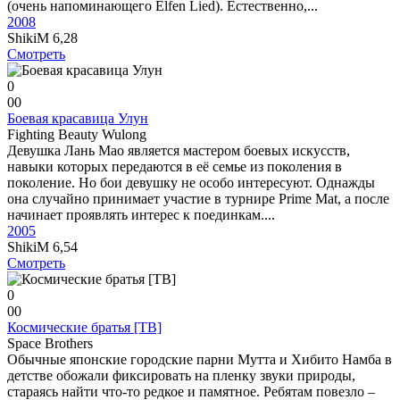
(очень напоминающего Elfen Lied). Естественно,...
2008
ShikiM
6,28
Смотреть
0
0
0
Боевая красавица Улун
Fighting Beauty Wulong
Девушка Лань Мао является мастером боевых искусств,
навыки которых передаются в её семье из поколения в
поколение. Но бои девушку не особо интересуют. Однажды
она случайно принимает участие в турнире Prime Mat, а после
начинает проявлять интерес к поединкам....
2005
ShikiM
6,54
Смотреть
0
0
0
Космические братья [ТВ]
Space Brothers
Обычные японские городские парни Мутта и Хибито Намба в
детстве обожали фиксировать на пленку звуки природы,
стараясь найти что-то редкое и памятное. Ребятам повезло –