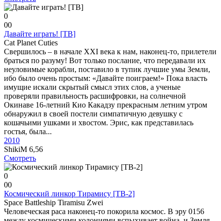
0
0
0
Давайте играть! [ТВ]
Cat Planet Cuties
Свершилось – в начале XXI века к нам, наконец-то, прилетели
браться по разуму! Вот только послание, что передавали их
неуловимые корабли, поставило в тупик лучшие умы Земли,
ибо было очень простым: «Давайте поиграем!» Пока власть
имущие искали скрытый смысл этих слов, а ученые
проверяли правильность расшифровки, на солнечной
Окинаве 16-летний Кио Какадзу прекрасным летним утром
обнаружил в своей постели симпатичную девушку с
кошачьими ушками и хвостом. Эрис, как представилась
гостья, была...
2010
ShikiM
6,56
Смотреть
0
0
0
Космический линкор Тирамису [ТВ-2]
Space Battleship Tiramisu Zwei
Человеческая раса наконец-то покорила космос. В эру 0156
между космическими колониями вспыхивает война, и Земля