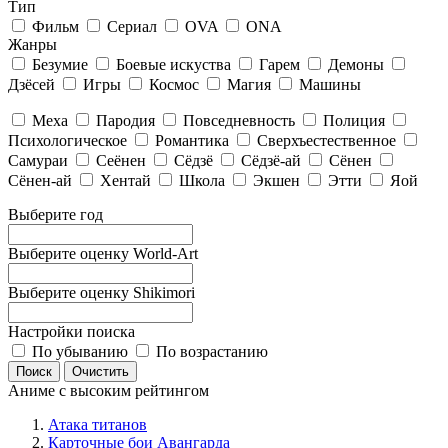
Тип
Фильм
Сериал
OVA
ONA
Жанры
Безумие
Боевые искуства
Гарем
Демоны
Дзёсей
Игры
Космос
Магия
Машины
Меха
Пародия
Повседневность
Полиция
Психологическое
Романтика
Сверхъестественное
Самураи
Сеёнен
Сёдзё
Сёдзё-ай
Сёнен
Сёнен-ай
Хентай
Школа
Экшен
Этти
Яой
Выберите год
Выберите оценку World-Art
Выберите оценку Shikimori
Настройки поиска
По убыванию
По возрастанию
Аниме с высоким рейтингом
Атака титанов
Карточные бои Авангарда