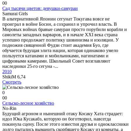
0
0
Сад тысячи цветов: девушки-самураи
Samurai Girls
В альтернативной Японии сегунат Токугава вовсе не
проиграл в войне Босин, а сохранил и упрочил власть. В
Мировых войнах бравые самураи просто порубили корабли и
самолеты западных варваров, и в начале XXI века страна
успешно продолжает политику шовинизма и изоляции. У
подножия священной Фудзи стоит академия Буо, где
обучается будущая элита нации, которая одинаково умело
пользуется катанами и мобильниками, нагинатами и
цифровыми камерами. Школьный Совет возглавляют
наследники 25-го сегуна -...
2010
ShikiM
6,74
Смотреть
0
0
0
Сельско-лесное хозяйство
No-Rin
Будущий агроном и нынешний отаку Косаку Хата страдает:
идол Юка Кусакабэ, которую он боготворил, навсегда
покинула сцену. После этого известия друзья и одноклассники
долго пытались выманить скорбящего Косаку из комнаты, а