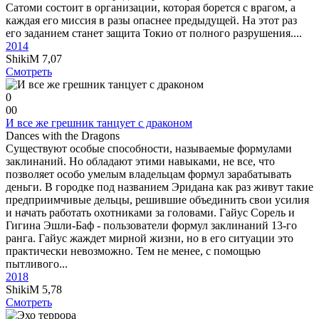
Сатоми состоит в организации, которая борется с врагом, а
каждая его миссия в разы опаснее предыдущей. На этот раз
его заданием станет защита Токио от полного разрушения....
2014
ShikiM
7,07
Смотреть
0
0
0
И все же грешник танцует с драконом
Dances with the Dragons
Существуют особые способности, называемые формулами
заклинаний. Но обладают этими навыками, не все, что
позволяет особо умелым владельцам формул зарабатывать
деньги. В городке под названием Эридана как раз живут такие
предприимчивые дельцы, решившие объединить свои усилия
и начать работать охотниками за головами. Гайус Сорель и
Гигина Эшли-Баф - пользователи формул заклинаний 13-го
ранга. Гайус жаждет мирной жизни, но в его ситуации это
практически невозможно. Тем не менее, с помощью
пытливого...
2018
ShikiM
5,78
Смотреть