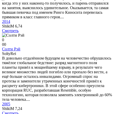
когда это у них наконец-то получилось, и парень отправился
на занятия, выяснилось удивительное. Оказывается, та самая
бывшая певичка под именем Ринго Киносита перевелась
прямиком в класс главного героя....
2014
ShikiM
6,74
Смотреть
0
0
0
Солти Рэй
SoltyRei
В довольно отдалённом будущем на человечество обрушилось
тяжёлое глобальное бедствие: разряд магнитного поля
планеты привёл к мощнейшему взрыву, в результате чего
великое множество людей погибло или пропало без вести, а
ещё больше осталось инвалидами. Огромный спрос на
протезы и заменители утраченных конечностей привёл к
расцвету кибертроники. В этой сфере особенно преуспела
корпорация RUC, разработавшая Resemble, особую
технологию, которая позволяла заменять электроникой до 60%
тела человека....
2005
ShikiM
7,24
Смотреть