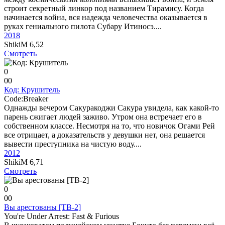
строит секретный линкор под названием Тирамису. Когда
начинается война, вся надежда человечества оказывается в
руках гениального пилота Субару Итиносэ....
2018
ShikiM
6,52
Смотреть
0
0
0
Код: Крушитель
Code:Breaker
Однажды вечером Сакуракоджи Сакура увидела, как какой-то
парень сжигает людей заживо. Утром она встречает его в
собственном классе. Несмотря на то, что новичок Огами Рей
все отрицает, а доказательств у девушки нет, она решается
вывести преступника на чистую воду....
2012
ShikiM
6,71
Смотреть
0
0
0
Вы арестованы [ТВ-2]
You're Under Arrest: Fast & Furious