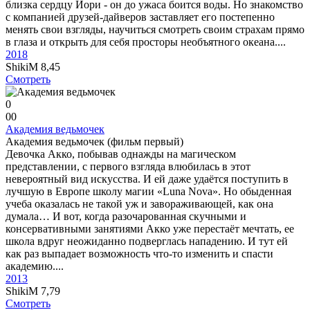
близка сердцу Иори - он до ужаса боится воды. Но знакомство
с компанией друзей-дайверов заставляет его постепенно
менять свои взгляды, научиться смотреть своим страхам прямо
в глаза и открыть для себя просторы необъятного океана....
2018
ShikiM
8,45
Смотреть
0
0
0
Академия ведьмочек
Академия ведьмочек (фильм первый)
Девочка Акко, побывав однажды на магическом
представлении, с первого взгляда влюбилась в этот
невероятный вид искусства. И ей даже удаётся поступить в
лучшую в Европе школу магии «Luna Nova». Но обыденная
учеба оказалась не такой уж и завораживающей, как она
думала… И вот, когда разочарованная скучными и
консервативными занятиями Акко уже перестаёт мечтать, ее
школа вдруг неожиданно подверглась нападению. И тут ей
как раз выпадает возможность что-то изменить и спасти
академию....
2013
ShikiM
7,79
Смотреть