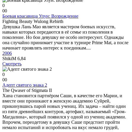
0
0
0
Боевая красавица Улун: Возрождение
Fighting Beauty Wulong Rebirth
Девушка Лань Мао является мастером боевых искусств,
навыки которых передаются в её семье из поколения в
поколение. Но бои девушку не особо интересуют. Однажды
она случайно принимает участие в турнире Prime Mat, а после
начинает проявлять интерес к поединкам....
2006
ShikiM
6,84
Смотреть
0
0
0
Адепт святого знака 2
The Qwaser of Stigmata II
Хана становится партнёром Саши, в качестве его Марии, и
вместе они проникают в женскую академию Суйрей,
прикинувшись парой новых учениц. Их задача – найти один
из пяти древнейших контуров, артефакт, называемый «Гром-
Магдалина», который появился у одной из учениц академии.
Впрочем, переодетому в девушку Саше предстоит пройти
немало испытаний и испробовать на вкус немало грудей,