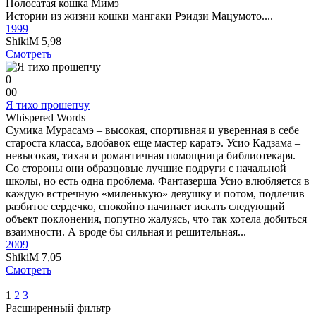
Полосатая кошка Мимэ
Истории из жизни кошки мангаки Рэидзи Мацумото....
1999
ShikiM
5,98
Смотреть
0
0
0
Я тихо прошепчу
Whispered Words
Сумика Мурасамэ – высокая, спортивная и уверенная в себе
староста класса, вдобавок еще мастер каратэ. Усио Кадзама –
невысокая, тихая и романтичная помощница библиотекаря.
Со стороны они образцовые лучшие подруги с начальной
школы, но есть одна проблема. Фантазерша Усио влюбляется в
каждую встречную «миленькую» девушку и потом, подлечив
разбитое сердечко, спокойно начинает искать следующий
объект поклонения, попутно жалуясь, что так хотела добиться
взаимности. А вроде бы сильная и решительная...
2009
ShikiM
7,05
Смотреть
1
2
3
Расширенный фильтр