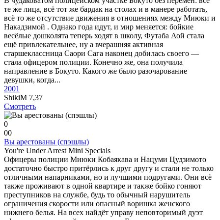
В чудаковатом полицейском участке Бокуто без перемен: всё
те же лица, всё тот же бардак на столах и в манере работать,
всё то же отсутствие движения в отношениях между Миюки и
Накадзимой . Однако года идут, и мир меняется: бойкие
весёлые дошколята теперь ходят в школу, Футаба Аой стала
ещё привлекательнее, ну а вчерашняя активная
старшеклассница Саори Сага наконец добилась своего —
стала офицером полиции. Конечно же, она получила
направление в Бокуто. Какого же было разочарование
девушки, когда...
2001
ShikiM
7,37
Смотреть
0
0
0
Вы арестованы (cпэшлы)
You're Under Arrest Mini Specials
Офицеры полиции Миюки Кобаякава и Нацуми Цудзимото
достаточно быстро притёрлись к друг другу и стали не только
отличными напарниками, но и лучшими подругами. Они всё
также проживают в одной квартире и также бойко гоняют
преступников на службе, будь то обычный нарушитель
ограничения скорости или опасный воришка женского
нижнего белья. На всех найдёт управу неповторимый дуэт