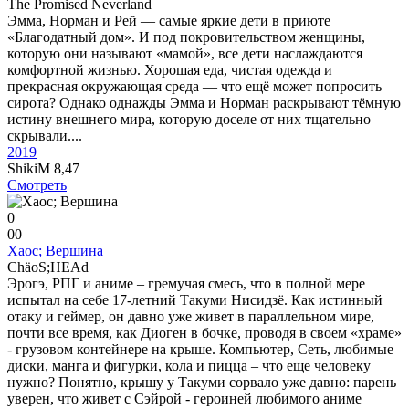
The Promised Neverland
Эмма, Норман и Рей — самые яркие дети в приюте
«Благодатный дом». И под покровительством женщины,
которую они называют «мамой», все дети наслаждаются
комфортной жизнью. Хорошая еда, чистая одежда и
прекрасная окружающая среда — что ещё может попросить
сирота? Однако однажды Эмма и Норман раскрывают тёмную
истину внешнего мира, которую доселе от них тщательно
скрывали....
2019
ShikiM
8,47
Смотреть
0
0
0
Хаос; Вершина
ChäoS;HEAd
Эрогэ, РПГ и аниме – гремучая смесь, что в полной мере
испытал на себе 17-летний Такуми Нисидзё. Как истинный
отаку и геймер, он давно уже живет в параллельном мире,
почти все время, как Диоген в бочке, проводя в своем «храме»
- грузовом контейнере на крыше. Компьютер, Сеть, любимые
диски, манга и фигурки, кола и пицца – что еще человеку
нужно? Понятно, крышу у Такуми сорвало уже давно: парень
уверен, что живет с Сэйрой - героиней любимого аниме