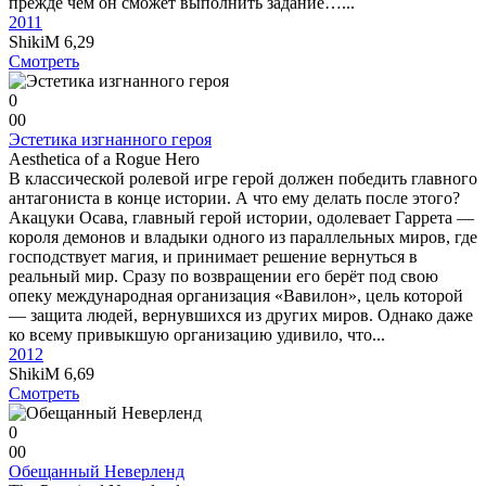
прежде чем он сможет выполнить задание…...
2011
ShikiM
6,29
Смотреть
0
0
0
Эстетика изгнанного героя
Aesthetica of a Rogue Hero
В классической ролевой игре герой должен победить главного
антагониста в конце истории. А что ему делать после этого?
Акацуки Осава, главный герой истории, одолевает Гаррета —
короля демонов и владыки одного из параллельных миров, где
господствует магия, и принимает решение вернуться в
реальный мир. Сразу по возвращении его берёт под свою
опеку международная организация «Вавилон», цель которой
— защита людей, вернувшихся из других миров. Однако даже
ко всему привыкшую организацию удивило, что...
2012
ShikiM
6,69
Смотреть
0
0
0
Обещанный Неверленд