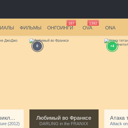
187
1392
РИАЛЫ
ФИЛЬМЫ
ОНГОИНГИ
OVA
ONA
0
+4
Невероятное приключение ДжоДжо
Любимый во Франксе
ture (2012)
DARLING in the FRANXX
Attack on