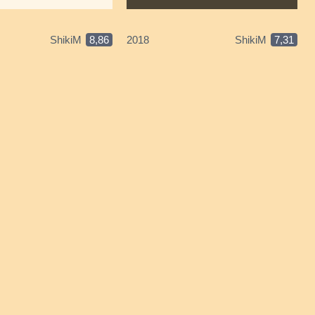
ShikiM
8,86
2018
ShikiM
7,31
С
А