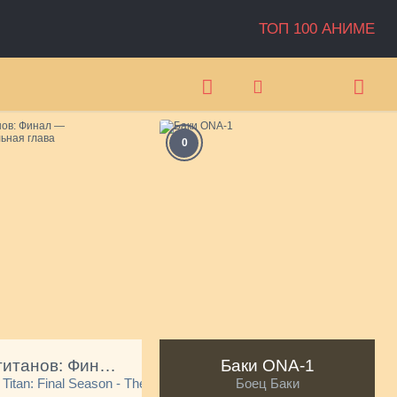
ТОП 100 АНИМЕ
0
А
Атака титанов: Финал — Заключительная глава
Баки ONA-1
 Titan: Final Season - The Final Chapters
Боец Баки