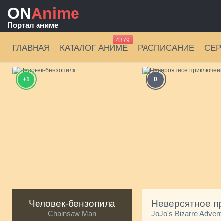
ON
Anime
Портал аниме
4379
ГЛАВНАЯ
КАТАЛОГ АНИМЕ
РАСПИСАНИЕ
СЕ
+1
0
Человек-бензопила
Chainsaw Man
JoJo's Bizarre Adven