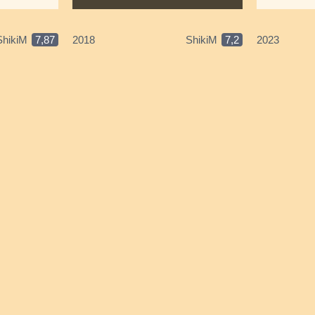
ShikiM
7,87
2018
ShikiM
7,2
2023