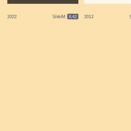
2022
ShikiM
8,42
2012