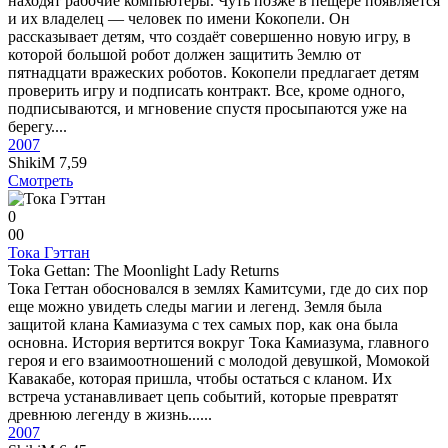
находят рабочие компьютеры. Чуть позже в пещере появляется
и их владелец — человек по имени Кокопели. Он
рассказывает детям, что создаёт совершенно новую игру, в
которой большой робот должен защитить Землю от
пятнадцати вражеских роботов. Кокопели предлагает детям
проверить игру и подписать контракт. Все, кроме одного,
подписываются, и мгновение спустя просыпаются уже на
берегу....
2007
ShikiM
7,59
Смотреть
0
0
0
Тока Гэттан
Toka Gettan: The Moonlight Lady Returns
Тока Геттан обосновался в землях Камитсуми, где до сих пор
еще можно увидеть следы магии и легенд. Земля была
защитой клана Камиазума с тех самых пор, как она была
основна. История вертится вокруг Тока Камиазума, главного
героя и его взаимоотношений с молодой девушкой, Момокой
Кавакабе, которая пришла, чтобы остаться с кланом. Их
встреча устанавливает цепь событий, которые превратят
древнюю легенду в жизнь......
2007