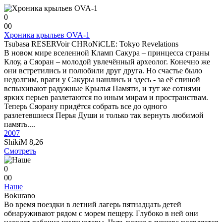
0
0
0
Хроника крыльев OVA-1
Tsubasa RESERVoir CHRoNiCLE: Tokyo Revelations
В новом мире вселенной Кламп Сакура – принцесса страны
Клоу, а Сяоран – молодой увлечённый археолог. Конечно же
они встретились и полюбили друг друга. Но счастье было
недолгим, враги у Сакуры нашлись и здесь - за её спиной
вспыхивают радужные Крылья Памяти, и тут же сотнями
ярких перьев разлетаются по иным мирам и пространствам.
Теперь Сяорану придётся собрать все до одного
разлетевшиеся Перья Души и только так вернуть любимой
память....
2007
ShikiM
8,26
Смотреть
0
0
0
Наше
Bokurano
Во время поездки в летний лагерь пятнадцать детей
обнаруживают рядом с морем пещеру. Глубоко в ней они