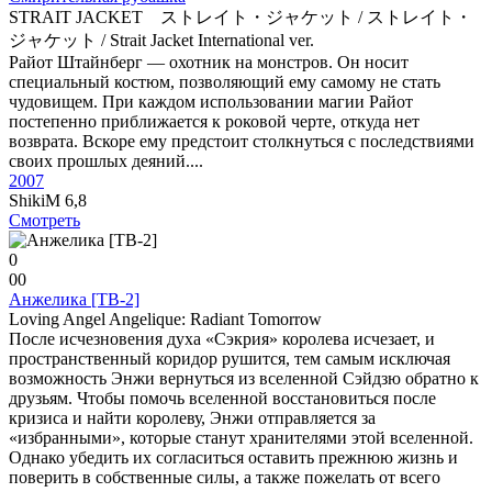
STRAIT JACKET ストレイト・ジャケット / ストレイト・
ジャケット / Strait Jacket International ver.
Райот Штайнберг — охотник на монстров. Он носит
специальный костюм, позволяющий ему самому не стать
чудовищем. При каждом использовании магии Райот
постепенно приближается к роковой черте, откуда нет
возврата. Вскоре ему предстоит столкнуться с последствиями
своих прошлых деяний....
2007
ShikiM
6,8
Смотреть
0
0
0
Анжелика [ТВ-2]
Loving Angel Angelique: Radiant Tomorrow
После исчезновения духа «Сэкрия» королева исчезает, и
пространственный коридор рушится, тем самым исключая
возможность Энжи вернуться из вселенной Сэйдзю обратно к
друзьям. Чтобы помочь вселенной восстановиться после
кризиса и найти королеву, Энжи отправляется за
«избранными», которые станут хранителями этой вселенной.
Однако убедить их согласиться оставить прежнюю жизнь и
поверить в собственные силы, а также пожелать от всего