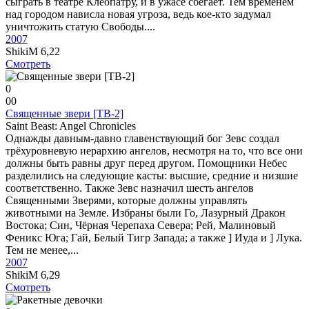
сыграть в театре Клеопатру, и в ужасе сбегает. Тем временем
над городом нависла новая угроза, ведь кое-кто задумал
уничтожить статую Свободы....
2007
ShikiM
6,22
Смотреть
0
0
0
Священные звери [ТВ-2]
Saint Beast: Angel Chronicles
Однажды давным-давно главенствующий бог Зевс создал
трёхуровневую иерархию ангелов, несмотря на то, что все они
должны быть равны друг перед другом. Помощники Небес
разделились на следующие касты: высшие, средние и низшие
соответственно. Также Зевс назначил шесть ангелов
Священными Зверями, которые должны управлять
животными на Земле. Избраны были Го, Лазурный Дракон
Востока; Син, Чёрная Черепаха Севера; Рей, Малиновый
Феникс Юга; Гай, Белый Тигр Запада; а также ] Иуда и ] Лука.
Тем не менее,...
2007
ShikiM
6,29
Смотреть