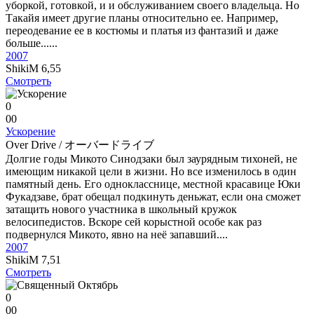
уборкой, готовкой, и и обслуживанием своего владельца. Но
Такайя имеет другие планы относительно ее. Например,
переодевание ее в костюмы и платья из фантазий и даже
больше......
2007
ShikiM
6,55
Смотреть
0
0
0
Ускорение
Over Drive / オーバードライブ
Долгие годы Микото Синодзаки был заурядным тихоней, не
имеющим никакой цели в жизни. Но все изменилось в один
памятный день. Его однокласснице, местной красавице Юки
Фукадзаве, брат обещал подкинуть деньжат, если она сможет
затащить нового участника в школьный кружок
велосипедистов. Вскоре сей корыстной особе как раз
подвернулся Микото, явно на неё запавший....
2007
ShikiM
7,51
Смотреть
0
0
0