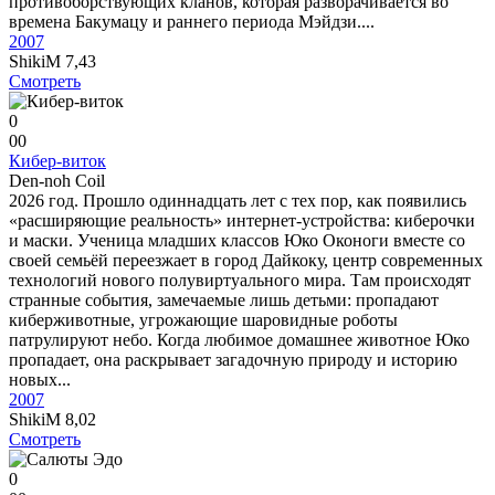
противоборствующих кланов, которая разворачивается во
времена Бакумацу и раннего периода Мэйдзи....
2007
ShikiM
7,43
Смотреть
0
0
0
Кибер-виток
Den-noh Coil
2026 год. Прошло одиннадцать лет с тех пор, как появились
«расширяющие реальность» интернет-устройства: киберочки
и маски. Ученица младших классов Юко Оконоги вместе со
своей семьёй переезжает в город Дайкоку, центр современных
технологий нового полувиртуального мира. Там происходят
странные события, замечаемые лишь детьми: пропадают
киберживотные, угрожающие шаровидные роботы
патрулируют небо. Когда любимое домашнее животное Юко
пропадает, она раскрывает загадочную природу и историю
новых...
2007
ShikiM
8,02
Смотреть
0