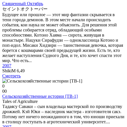
Священный Октябрь
セイントオクトーバー
Будущее или прошлое — этот мир фантазии скрывается в
тени города демонов. В этом месте начали происходить
события, кои наука не может объяснить. Для решения этой
проблемы собирается отряд, обладающий особыми
способностями. Котоно Хаяма — сирота, живущая в
монастыре. Нацуки Сирафудзи — одноклассница Котоно и
поп-идол. Мисаки Хидзири — таинственная девочка, которая
борется с кошмарами своей предыдущей жизни. Есть те, кто
желает наступления Судного Дня, и те, кто хочет спасти этот
мир. Что есть...
2007
ShikiM
6,49
Смотреть
0
0
0
Сельскохозяйственные истории [ТВ-1]
Tales of Agriculture
Тадаясу Саваки – сын владельца мастерской по производству
дрожжей. Кэй Юки – наследник мастера - изготовителя сакэ.
Потому нет ничего неожиданного в том, что юноши приехали
в столицу поступать в агротехнический университет....
2007