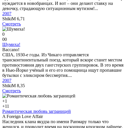
нуждается в новобранцах. И вот – они делают ставку на
девочку, страдающую ситуационным мутизом!...
2007
ShikiM
6,71
Смотреть
0
0
0
Шумиха!
Baccano!
США, 1930-е годы. Из Чикаго отправляется
трансконтинентальный поезд, который вскоре станет местом
противостояния двух гангстерских группировок. В это время
в Нью-Йорке учёный и его его помощница ищут пропавшие
бутылки с эликсиром бессмертия....
2007
ShikiM
8,35
Смотреть
+1
+1
1
Романтическая любовь заграницей
A Foreign Love Affair
Наследник клана якудза по имени Ранмару только что
женился, и проводит время на роскошном круизном лайнере.