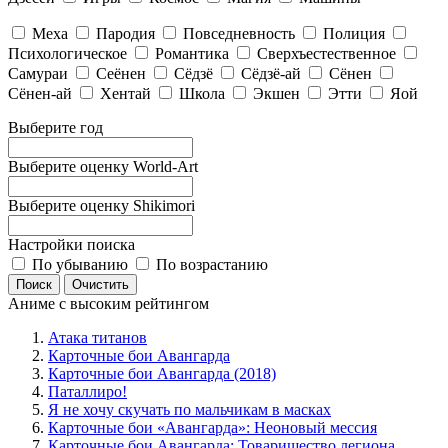
Меха
Пародия
Повседневность
Полиция
Психологическое
Романтика
Сверхъестественное
Самураи
Сеёнен
Сёдзё
Сёдзё-ай
Сёнен
Сёнен-ай
Хентай
Школа
Экшен
Этти
Яой
Выберите год
Выберите оценку World-Art
Выберите оценку Shikimori
Настройки поиска
По убыванию
По возрастанию
Аниме с высоким рейтингом
Атака титанов
Карточные бои Авангарда
Карточные бои Авангарда (2018)
Паталлиро!
Я не хочу скучать по мальчикам в масках
Карточные бои «Авангарда»: Неоновый мессия
Карточные бои Авангарда: Товарищество легиона