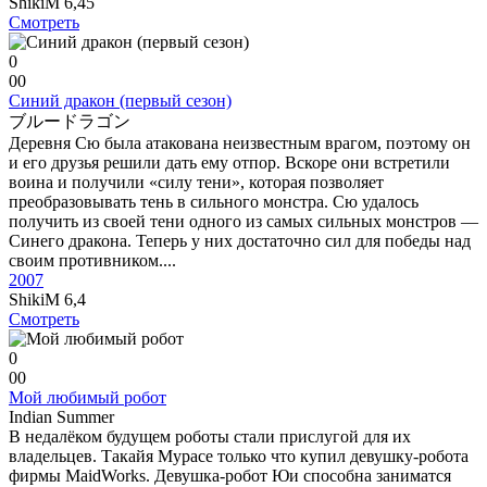
ShikiM
6,45
Смотреть
0
0
0
Синий дракон (первый сезон)
ブルードラゴン
Деревня Сю была атакована неизвестным врагом, поэтому он
и его друзья решили дать ему отпор. Вскоре они встретили
воина и получили «силу тени», которая позволяет
преобразовывать тень в сильного монстра. Сю удалось
получить из своей тени одного из самых сильных монстров —
Синего дракона. Теперь у них достаточно сил для победы над
своим противником....
2007
ShikiM
6,4
Смотреть
0
0
0
Мой любимый робот
Indian Summer
В недалёком будущем роботы стали прислугой для их
владельцев. Такайя Мурасе только что купил девушку-робота
фирмы MaidWorks. Девушка-робот Юи способна заниматся