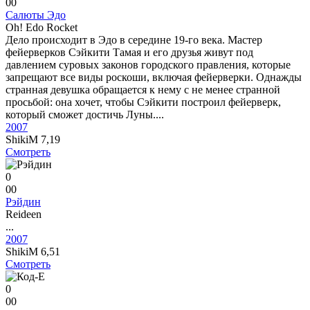
0
0
Салюты Эдо
Oh! Edo Rocket
Дело происходит в Эдо в середине 19-го века. Мастер
фейерверков Сэйкити Тамая и его друзья живут под
давлением суровых законов городского правления, которые
запрещают все виды роскоши, включая фейерверки. Однажды
странная девушка обращается к нему с не менее странной
просьбой: она хочет, чтобы Сэйкити построил фейерверк,
который сможет достичь Луны....
2007
ShikiM
7,19
Смотреть
0
0
0
Рэйдин
Reideen
...
2007
ShikiM
6,51
Смотреть
0
0
0