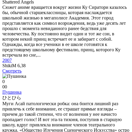
Shattered Angels
Сюжет аниме вращается вокруг жизни Ку Сиратори казалось
бы, обычной старшеклассницы, которая наслаждается
школьной жизнью в мегаполисе Академия. Этот город
представляется как символ возрождения, ведь уже десять лет
прошло с момента невиданного ранее бедствия для
человечества. Ку постоянно видит один и тот же сон, в
котором некий принц встречает ее и забирает с собой.
Однажды, когда все ученики в ее школе готовятся к
предстоящему школьному фестивалю, принц, которого Ку
встречала во сне,...
2007
ShikiM
6,38
Смотреть
0
0
0
Пушинка
ひとひら
Муги Асай патологически робка: она боится лишний раз
привлечь к себе внимание, ее страшат прямые взгляды –
причем до такой степени, что от волнения у нее начисто
пропадает голос! И вот эта-та тихоня, поступив в старшую
школу, вдруг привлекла внимание членов театрального
кружка. «Общество Изучения Сценического Искусства» остро