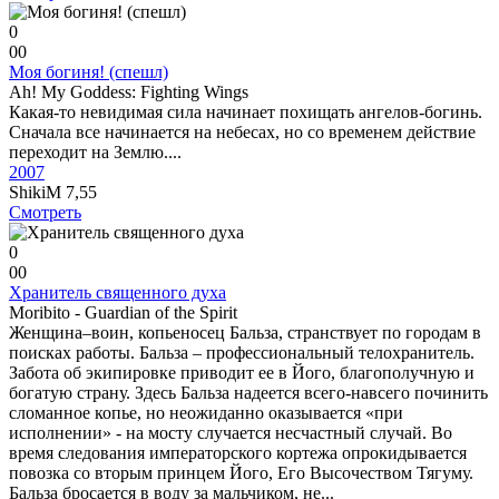
0
0
0
Моя богиня! (спешл)
Ah! My Goddess: Fighting Wings
Какая-то невидимая сила начинает похищать ангелов-богинь.
Сначала все начинается на небесах, но со временем действие
переходит на Землю....
2007
ShikiM
7,55
Смотреть
0
0
0
Хранитель священного духа
Moribito - Guardian of the Spirit
Женщина–воин, копьеносец Бальза, странствует по городам в
поисках работы. Бальза – профессиональный телохранитель.
Забота об экипировке приводит ее в Його, благополучную и
богатую страну. Здесь Бальза надеется всего-навсего починить
сломанное копье, но неожиданно оказывается «при
исполнении» - на мосту случается несчастный случай. Во
время следования императорского кортежа опрокидывается
повозка со вторым принцем Його, Его Высочеством Тягуму.
Бальза бросается в воду за мальчиком, не...