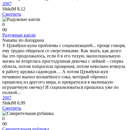
2007
ShikiM
8,12
Смотреть
0
0
0
Радужные капли
Nanatsu iro doroppusu
У Цувабуки-куна проблемы с социализацией... проще говоря,
ему трудно общаться со сверстниками. Как знать, как долго
бы это продолжалось, если б в его тихую, малосоциальную
жизнь не вторглась простодушная девочка с лейкой – сперва
облила, потом попросила прощения, потом невольно втянула
в работу кружка садоводов… А потом Цувабуки-кун
нечаянно выпил волшебного сока, который обронил
пришелец из другого мира, и превратился в маленькую
игрушечную овечку! И социализоваться пришлось уже по
полной...
2007
ShikiM
6,99
Смотреть
0
0
0
Смирительная рубашка