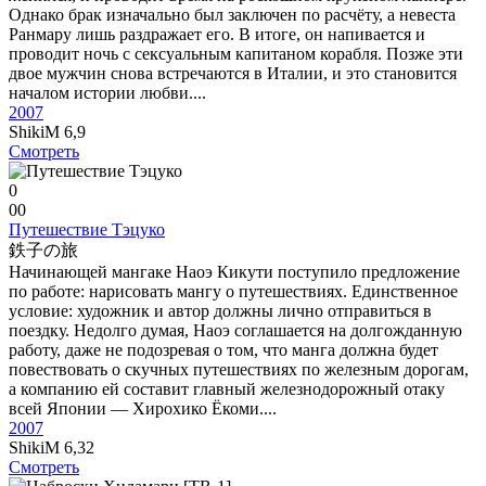
Однако брак изначально был заключен по расчёту, а невеста
Ранмару лишь раздражает его. В итоге, он напивается и
проводит ночь с сексуальным капитаном корабля. Позже эти
двое мужчин снова встречаются в Италии, и это становится
началом истории любви....
2007
ShikiM
6,9
Смотреть
0
0
0
Путешествие Тэцуко
鉄子の旅
Начинающей мангаке Наоэ Кикути поступило предложение
по работе: нарисовать мангу о путешествиях. Единственное
условие: художник и автор должны лично отправиться в
поездку. Недолго думая, Наоэ соглашается на долгожданную
работу, даже не подозревая о том, что манга должна будет
повествовать о скучных путешествиях по железным дорогам,
а компанию ей составит главный железнодорожный отаку
всей Японии — Хирохико Ёкоми....
2007
ShikiM
6,32
Смотреть