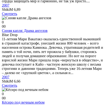
сердца защищать мир и гармонию, не так уж просто....
2007
ShikiM
6,89
Смотреть
0
0
0
Синяя капля: Драма ангелов
Blue Drop
11-летняя Мари Вакатакэ оказалась единственной выжившей
в страшной катастрофе, унесшей жизни 800 человек – всего
населения острова Камиока. Девочка, утратившая родителей и
память о той ночи, пять лет прожила у бабушки, сторонясь
людей и получая домашнее образование. Но вот на пороге
взрослой жизни Мари пришла пора «вернуться в общество», и
девочка поступает в Кайо - частную женскую школу с весьма
строгими и давними традициями. Теперь уже 16-летняя Мари
– далеко не «хрупкий цветок», а сильная и...
2007
ShikiM
6,66
Смотреть
0
0
0
Кёсиро под вечным небом