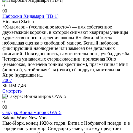
0
0
0
Наброски Хидамари [ТВ-1]
Hidamari Sketch
«Хидамари» («солнечное место») — имя собственное
двухэтажной коробки, в которой снимают квартиры ученицы
художественного отделения школы Ямабуки. «Скетч» —
небольшая сценка в свободной манере. Беглый набросок,
фиксирующий наблюдение или замысел без детальных
описаний. Повседневность, самостоятельность, учеба, дружба.
Четверка узнаваемых старшеклассниц: прилежная Юно
(невысокая, помечена тонким крестиком), прагматичная Мия
(аппетит), устойчивая Сая (очки), её подруга, мнительная
Хиро (кудряшки и...
2007
ShikiM
7,46
Смотреть
0
0
0
Сакура: Война миров OVA-5
Sakura Wars: New York
Нью-Йорк, конец 1920-х годов. Битва с Нобунагой позади, и в
городе наступил мир. Синдзиро узнаёт, что ему предстоит