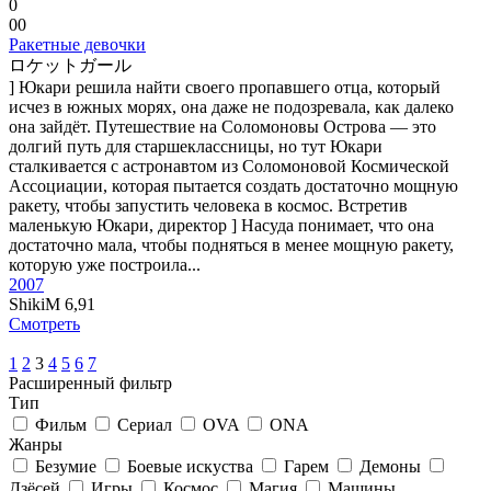
0
0
0
Ракетные девочки
ロケットガール
] Юкари решила найти своего пропавшего отца, который
исчез в южных морях, она даже не подозревала, как далеко
она зайдёт. Путешествие на Соломоновы Острова — это
долгий путь для старшеклассницы, но тут Юкари
сталкивается с астронавтом из Соломоновой Космической
Ассоциации, которая пытается создать достаточно мощную
ракету, чтобы запустить человека в космос. Встретив
маленькую Юкари, директор ] Насуда понимает, что она
достаточно мала, чтобы подняться в менее мощную ракету,
которую уже построила...
2007
ShikiM
6,91
Смотреть
1
2
3
4
5
6
7
Расширенный фильтр
Тип
Фильм
Сериал
OVA
ONA
Жанры
Безумие
Боевые искуства
Гарем
Демоны
Дзёсей
Игры
Космос
Магия
Машины