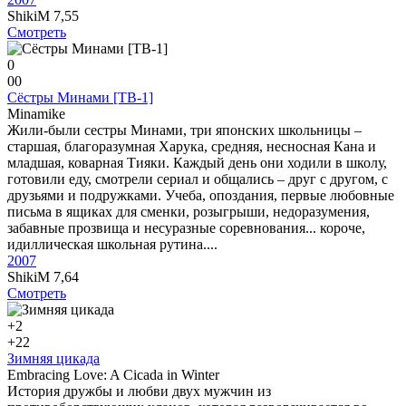
ShikiM
7,55
Смотреть
0
0
0
Сёстры Минами [ТВ-1]
Minamike
Жили-были сестры Минами, три японских школьницы –
старшая, благоразумная Харука, средняя, несносная Кана и
младшая, коварная Тияки. Каждый день они ходили в школу,
готовили еду, смотрели сериал и общались – друг с другом, с
друзьями и подружками. Учеба, опоздания, первые любовные
письма в ящиках для сменки, розыгрыши, недоразумения,
забавные прозвища и несуразные соревнования... короче,
идиллическая школьная рутина....
2007
ShikiM
7,64
Смотреть
+2
+2
2
Зимняя цикада
Embracing Love: A Cicada in Winter
История дружбы и любви двух мужчин из