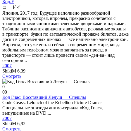
Код-Е
コードイー
Япония. 2017 год. Будущее наполнено разнообразной
электроникой, которая, впрочем, прекрасно сочетается с
традиционными японскими зелеными двориками и парками.
Таблица расписания движения автобусов, рекламные экраны
в транспорте, будки по автоматической продаже билетов, даже
доски в современных школах — все напичкано электроникой.
Впрочем, это уже есть и сейчас в современном мире, когда
мобильным телефоном можно заплатить за проезд в
транспорте — стоит лишь провести своим «дэн-ва» над
сенсорной...
2007
ShikiM
6,39
Смотреть
0
0
0
Код Гиас: Восставший Лелуш — Спешлы
Code Geass: Lelouch of the Rebellion Picture Dramas
Специальные эпизоды аниме-сериала «Код Гиас»,
выпущенные на DVD....
2007
ShikiM
6,92
Смотреть