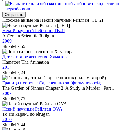
Отправить
Похожее аниме на Некий научный Рейлган [ТВ-2]
Некий научный Рейлган [ТВ-1]
A Certain Scientific Railgun
2009
ShikiM
7,65
Детективное агентство Хаматора
Hamatora The Animation
2014
ShikiM
7,24
Граница пустоты: Сад грешников (фильм второй)
The Garden of Sinners Chapter 2: A Study in Murder - Part 1
2007
ShikiM
7,75
Некий научный Рейлган OVA
To aru kagaku no rêrugan
2010
ShikiM
7,44