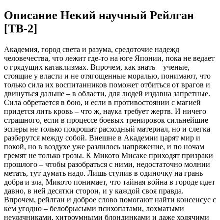
Описание Некий научный Рейлган
[ТВ-2]
Академия, город света и разума, средоточие надежд
человечества, что лежит где-то на юге Японии, пока не ведает
о грядущих катаклизмах. Впрочем, как знать – ученые,
стоящие у власти и не отягощенные моралью, понимают, что
только сила их воспитанников поможет отбиться от врагов и
двинуться дальше – в области, для людей издавна запретные.
Сила обретается в бою, и если в противостоянии с магией
придется лить кровь – что ж, наука требует жертв. И ничего
страшного, если в процессе боевых тренировок сильнейшие
эсперы не только покрошат расходный материал, но и слегка
разберутся между собой. Внешне в Академии царят мир и
покой, но в воздухе уже разлилось напряжение, и по ночам
гремят не только грозы. К Микото Мисаке приходят призраки
прошлого – чтобы разобраться с ними, недостаточно молнии
метать, тут думать надо. Лишь ступив в одиночку на грань
добра и зла, Микото понимает, что тайная война в городе идет
давно, в ней десятки сторон, и у каждой своя правда.
Впрочем, рейлган и доброе слово помогают найти консенсус с
кем угодно – белобрысыми психопатами, лохматыми
неудачниками, хитроумными блондинками и даже ходячими