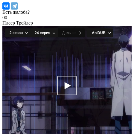
Есть жалоба?
0
0
Плеер
Трейлер