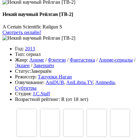
Некий научный Рейлган [ТВ-2]
A Certain Scientific Railgun S
Смотреть онлайн!
Год:
2013
Тип:
сериал
Жанр:
Аниме
/
Фэнтези
/
Фантастика
/
Аниме-сериалы
/
Экшен
/
Завершён
Статус:
Завершён
Режиссер:
Тацуюки Нагаи
Озвучивание:
AniDUB
,
AniLibria.TV
,
Animedia
,
Субтитры
Студия:
J.C.Staff
Возрастной рейтинг:
R
(от 18 лет)