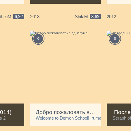
ShikiM
6,92
2018
ShikiM
8,69
2012
0
0
014)
Добро пожаловать в ад, Ирума!
После
usy? Will you save us?
es 2
Welcome to Demon School! Iruma-kun
Seraph of