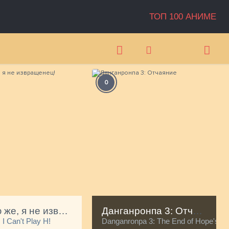
ТОП 100 АНИМЕ
0
А
Говорю же, я не извращенец!
Данганронпа 3: Отчаяние
 I Can't Play H!
Danganronpa 3: The End of Hope's Pe