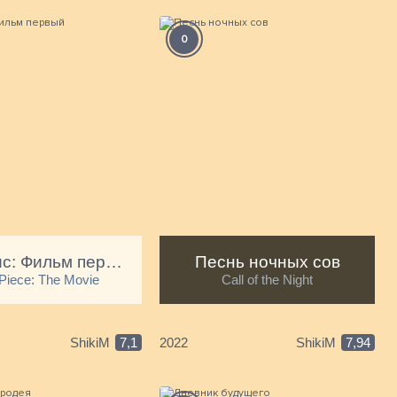
м
0
Ван-Пис: Фильм первый
Песнь ночных сов
Piece: The Movie
Call of the Night
ShikiM
7,1
2022
ShikiM
7,94