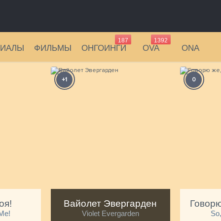
187
1392
РИАЛЫ
ФИЛЬМЫ
ОНГОИНГИ
OVA
ONA
+1
0
оя!
Вайолет Эвергарден
 Me!
Violet Evergarden
So,