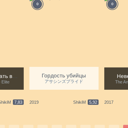
0
0
Гордость убийцы
Добро пожаловать в класс превосходства [ТВ-1]
Нев
アサシンズプライド
 Elite
The An
ShikiM
7,83
2019
ShikiM
5,92
2017