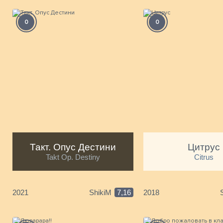
0
0
Такт. Опус Дестини
Цитрус
Takt Op. Destiny
Citrus
2021
ShikiM
7,16
2018