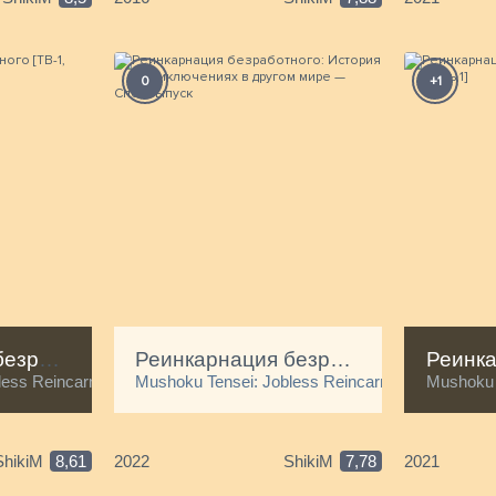
0
+1
Реинкарнация безработного [ТВ-1, часть 2]
Реинкарнация безработного: История о приключениях в другом мире — Спецвыпуск
ess Reincarnation Part 2
Mushoku Tensei: Jobless Reincarnation - Eris the
Mushoku T
ShikiM
8,61
2022
ShikiM
7,78
2021