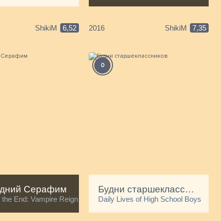
ShikiM
6,52
2016
ShikiM
7,35
С
0
А
дний Серафим
Будни старшеклассников
 the End: Vampire Reign
Daily Lives of High School Boys