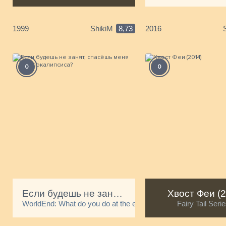
1999
ShikiM
8,73
2016
0
0
Если будешь не занят, спасёшь меня от апокалипсиса?
Хвост Феи (2
WorldEnd: What do you do at the end of the world? Are you b
Fairy Tail Seri