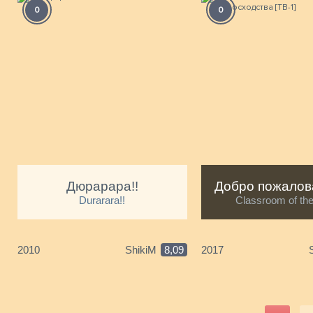
0
0
Дюрарара!!
Durarara!!
Classroom of the
2010
ShikiM
8,09
2017