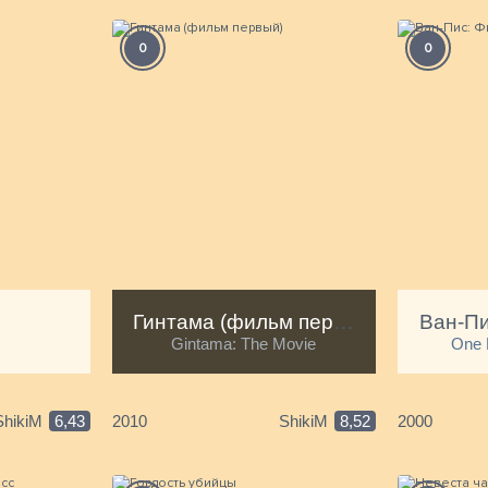
0
0
Гинтама (фильм первый)
Gintama: The Movie
One 
ShikiM
6,43
2010
ShikiM
8,52
2000