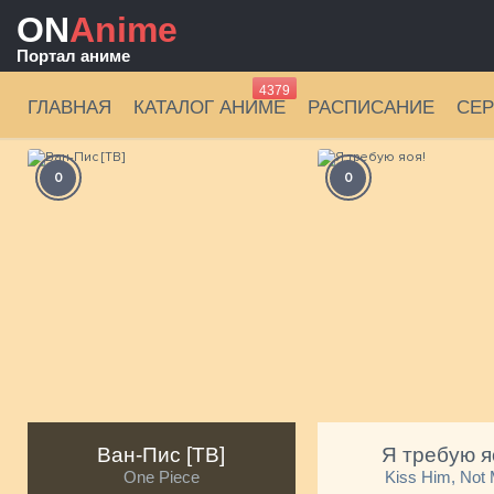
ON
Anime
Портал аниме
4379
ГЛАВНАЯ
КАТАЛОГ АНИМЕ
РАСПИСАНИЕ
СЕ
0
0
Ван-Пис [ТВ]
Я требую я
One Piece
Kiss Him, Not