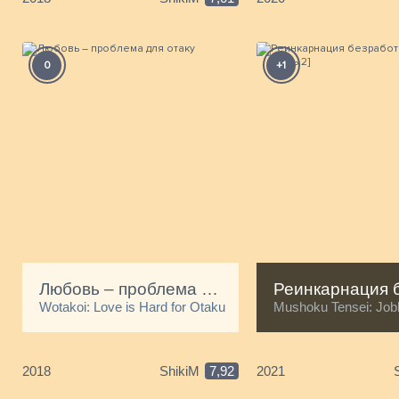
0
+1
Любовь – проблема для отаку
Wotakoi: Love is Hard for Otaku
Mushoku Tensei: Jobl
2018
ShikiM
7,92
2021