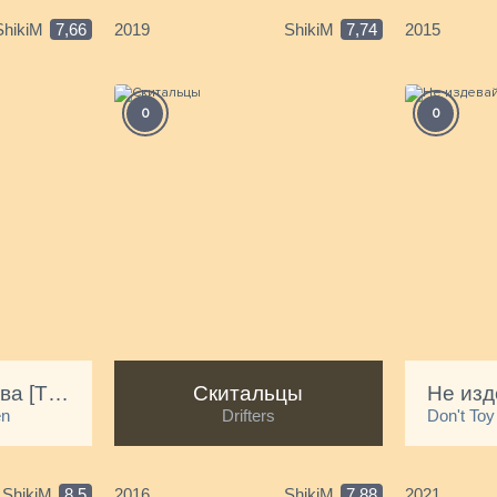
ShikiM
7,66
2019
ShikiM
7,74
2015
0
0
Магическая битва [ТВ-1]
Скитальцы
 Искусство Меча Онлайн Альтернатива - Gun Gale Online
en
Drifters
Don't Toy
ShikiM
8,5
2016
ShikiM
7,88
2021