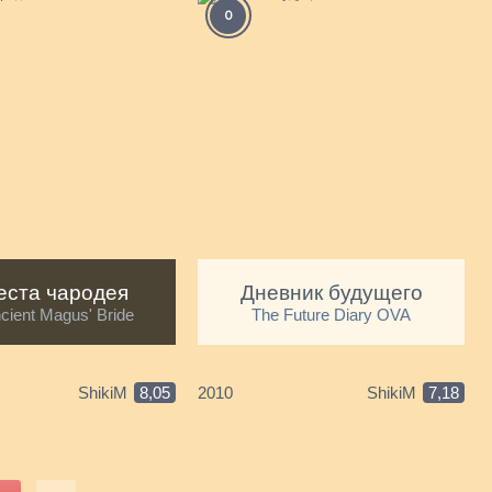
0
еста чародея
Дневник будущего
cient Magus' Bride
The Future Diary OVA
ShikiM
8,05
2010
ShikiM
7,18