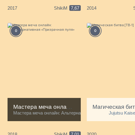
2017
ShikiM
7,67
2014
0
0
Мастера меча онлайн: Альтернативная «Призрачная пуля»
Мастера меча онлайн: Альтернативная призрачная пуля /
Jujutsu Kais
2018
ShikiM
7,01
2020