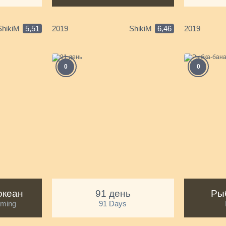
ShikiM
5,51
2019
ShikiM
6,46
2019
0
0
океан
91 день
Ры
aming
91 Days