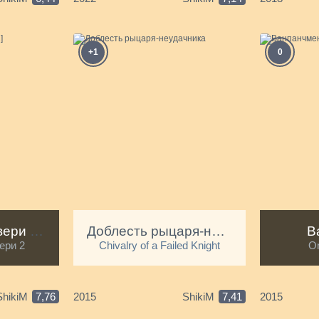
+1
0
Выдающиеся звери [ТВ-2]
Доблесть рыцаря-неудачника
В
ери 2
Chivalry of a Failed Knight
O
ShikiM
7,76
2015
ShikiM
7,41
2015