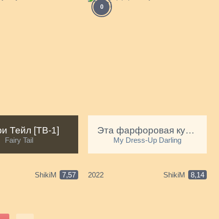
А
0
К
А
К
А
(
П
и Тейл [ТВ-1]
Эта фарфоровая кукла влюбилась [ТВ-1]
Fairy Tail
My Dress-Up Darling
ShikiM
7,57
2022
ShikiM
8,14