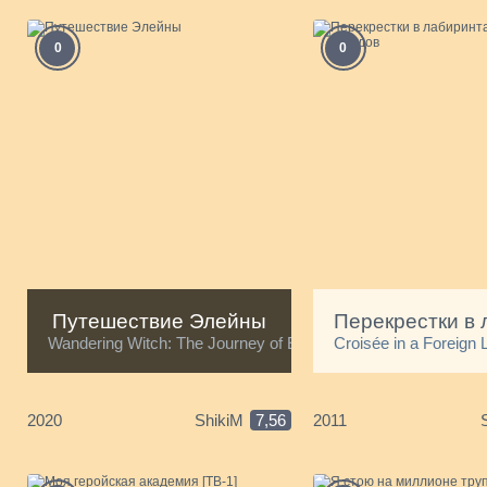
0
0
Путешествие Элейны
Wandering Witch: The Journey of Elaina
Croisée in a Foreign 
2020
ShikiM
7,56
2011