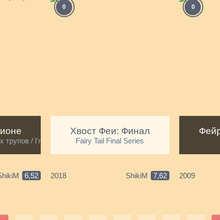
0
0
Я стою на миллионе трупов [ТВ-1]
Хвост Феи: Финал
Фейр
трупов / I'm Standing on a Million Lives
Fairy Tail Final Series
ShikiM
6,52
2018
ShikiM
7,62
2009