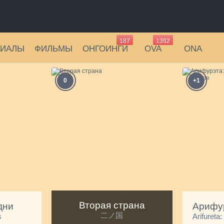
187
1392
РИАЛЫ
ФИЛЬМЫ
ОНГОИНГИ
OVA
ONA
0
+1
Вторая страна
дни
二ノ国
s
Arifureta