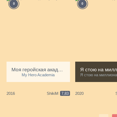
0
0
Моя геройская академия [ТВ-1]
My Hero Academia
Я стою на миллионах 
2016
ShikiM
7,83
2020