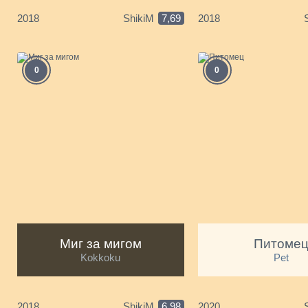
2018
ShikiM
7,69
2018
0
0
Миг за мигом
Питоме
Kokkoku
Pet
2018
ShikiM
6,98
2020