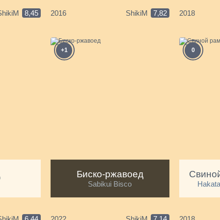
ShikiM
8,45
2016
ShikiM
7,82
2018
+1
0
ц
Биско-ржавоед
Sabikui Bisco
Hakat
ShikiM
6,44
2022
ShikiM
7,14
2018