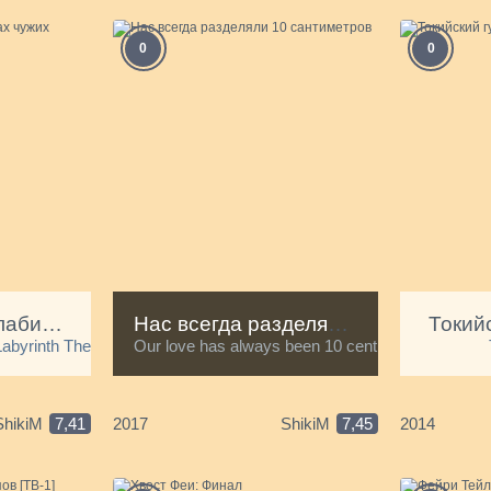
0
0
Перекрестки в лабиринтах чужих городов
Нас всегда разделяли 10 сантиметров
Токийс
Labyrinth The Animation
Our love has always been 10 centimeters apart.
ShikiM
7,41
2017
ShikiM
7,45
2014