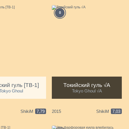
А
0
кий гуль [ТВ-1]
Токийский гуль √A
Tokyo Ghoul
Tokyo Ghoul √A
ShikiM
7,79
2015
ShikiM
7,03