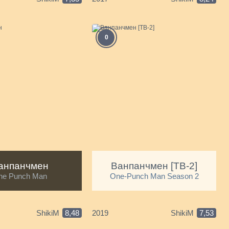
0
С
анпанчмен
Ванпанчмен [ТВ-2]
ne Punch Man
One-Punch Man Season 2
ShikiM
8,48
2019
ShikiM
7,53