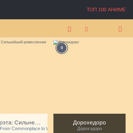
ТОП 100 АНИМЕ
0
Т
Ж
Арифурэта: Сильнейший ремесленник в мире
Дорохедоро
: From Commonplace to World's Strongest
Дорохэдоро