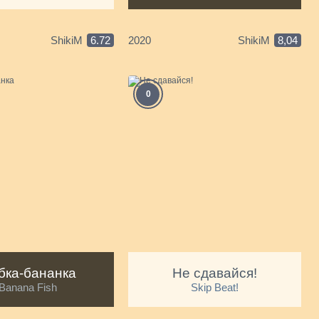
ShikiM
6.72
2020
ShikiM
8,04
0
бка-бананка
Не сдавайся!
Banana Fish
Skip Beat!