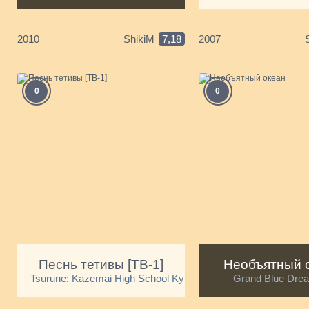
2010
ShikiM
7,18
2007
0
0
Песнь тетивы [ТВ-1]
Необъятный 
Tsurune: Kazemai High School Kyudo Club
Grand Blue Dre