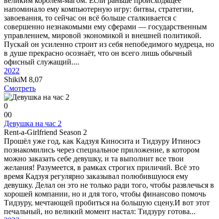
великим королём-магом. Если раньше происходящее
напоминало ему компьютерную игру: битвы, стратегии,
завоевания, то сейчас он всё больше сталкивается с
совершенно незнакомыми ему сферами — государственным
управлением, мировой экономикой и внешней политикой.
Пускай он усиленно строит из себя непобедимого мудреца, но
в душе прекрасно осознаёт, что он всего лишь обычный
офисный служащий....
2022
ShikiM
8,07
Смотреть
0
0
0
Девушка на час 2
Rent-a-Girlfriend Season 2
Прошёл уже год, как Кадзуя Киносита и Тидзуру Итиносэ
познакомились через специальное приложение, в котором
можно заказать себе девушку, и та выполнит все твои
желания! Разумеется, в рамках строгих приличий. Всё это
время Кадзуя регулярно заказывал полюбившуюся ему
девушку. Делал он это не только ради того, чтобы развлечься в
хорошей компании, но и для того, чтобы финансово помочь
Тидзуру, мечтающей пробиться на большую сцену.И вот этот
печальный, но великий момент настал: Тидзуру готова...