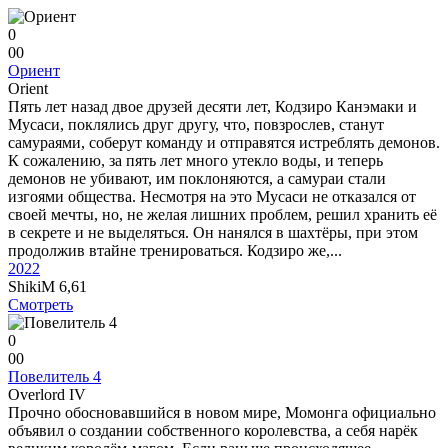
0
0
0
Ориент
Orient
Пять лет назад двое друзей десяти лет, Кодзиро Канэмаки и
Мусаси, поклялись друг другу, что, повзрослев, станут
самураями, соберут команду и отправятся истреблять демонов.
К сожалению, за пять лет много утекло воды, и теперь
демонов не убивают, им поклоняются, а самураи стали
изгоями общества. Несмотря на это Мусаси не отказался от
своей мечты, но, не желая лишних проблем, решил хранить её
в секрете и не выделяться. Он нанялся в шахтёры, при этом
продолжив втайне тренироваться. Кодзиро же,...
2022
ShikiM
6,61
Смотреть
0
0
0
Повелитель 4
Overlord IV
Прочно обосновавшийся в новом мире, Момонга официально
объявил о создании собственного королевства, а себя нарёк