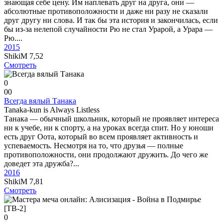
знающая себе цену. Им наплевать друг на друга, они —
абсолютные противоположности и даже ни разу не сказали
друг другу ни слова. И так бы эта история и закончилась, если
бы из-за нелепой случайности Рю не стал Урарой, а Урара —
Рю....
2015
ShikiM
7,52
Смотреть
0
0
0
Всегда вялый Танака
Tanaka-kun is Always Listless
Танака — обычный школьник, который не проявляет интереса
ни к учебе, ни к спорту, а на уроках всегда спит. Но у юноши
есть друг Оота, который во всем проявляет активность и
успеваемость. Несмотря на то, что друзья — полные
противоположности, они продолжают дружить. До чего же
доведет эта дружба?...
2016
ShikiM
7,81
Смотреть
0