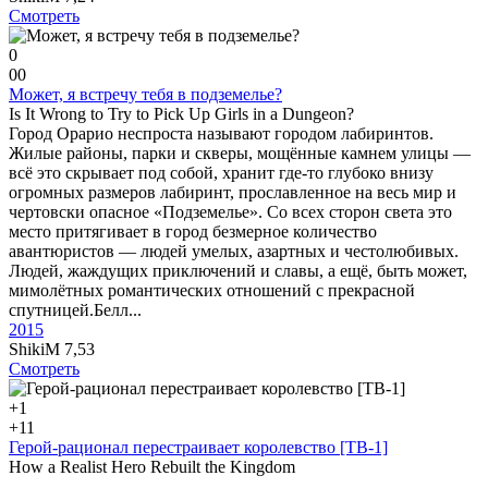
Смотреть
0
0
0
Может, я встречу тебя в подземелье?
Is It Wrong to Try to Pick Up Girls in a Dungeon?
Город Орарио неспроста называют городом лабиринтов.
Жилые районы, парки и скверы, мощённые камнем улицы —
всё это скрывает под собой, хранит где-то глубоко внизу
огромных размеров лабиринт, прославленное на весь мир и
чертовски опасное «Подземелье». Со всех сторон света это
место притягивает в город безмерное количество
авантюристов — людей умелых, азартных и честолюбивых.
Людей, жаждущих приключений и славы, а ещё, быть может,
мимолётных романтических отношений с прекрасной
спутницей.Белл...
2015
ShikiM
7,53
Смотреть
+1
+1
1
Герой-рационал перестраивает королевство [ТВ-1]
How a Realist Hero Rebuilt the Kingdom
...