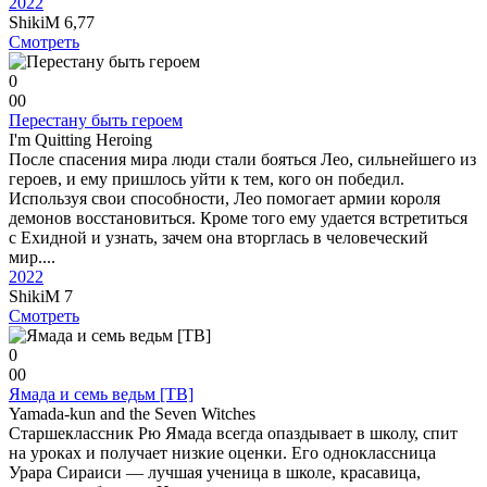
2022
ShikiM
6,77
Смотреть
0
0
0
Перестану быть героем
I'm Quitting Heroing
После спасения мира люди стали бояться Лео, сильнейшего из
героев, и ему пришлось уйти к тем, кого он победил.
Используя свои способности, Лео помогает армии короля
демонов восстановиться. Кроме того ему удается встретиться
с Ехидной и узнать, зачем она вторглась в человеческий
мир....
2022
ShikiM
7
Смотреть
0
0
0
Ямада и семь ведьм [ТВ]
Yamada-kun and the Seven Witches
Старшеклассник Рю Ямада всегда опаздывает в школу, спит
на уроках и получает низкие оценки. Его одноклассница
Урара Сираиси — лучшая ученица в школе, красавица,