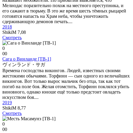
называют небожители. По прибытии выясняется, что
Мелиодас поразительно похож на местного преступника, и
его сажают в тюрьму. В это же время шесть тёмных рыцарей
готовятся напасть на Храм неба, чтобы уничтожить
сдерживающую демонов печать....
2018
ShikiM
7,08
Смотреть
0
0
0
Сага о Винланде [ТВ-1]
ヴィンランド・サガ
Времена господства викингов. Людей, известных своими
жестокими обычаями. Торфинн — сын одного из величайших
викингов. Вот только вырос мальчик без отца, так как тот
погиб на поле боя. Желая отомстить, Торфинн поклялся убить
виновного, однако юноше ещё только предстоит овладеть
искусством боя....
2019
ShikiM
8,77
Смотреть
0
0
0