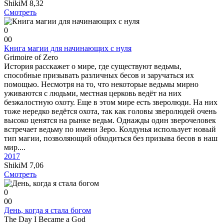
ShikiM
8,32
Смотреть
0
0
0
Книга магии для начинающих с нуля
Grimoire of Zero
История расскажет о мире, где существуют ведьмы,
способные призывать различных бесов и заручаться их
помощью. Несмотря на то, что некоторые ведьмы мирно
уживаются с людьми, местная церковь ведёт на них
безжалостную охоту. Еще в этом мире есть зверолюди. На них
тоже нередко ведётся охота, так как головы зверолюдей очень
высоко ценятся на рынке ведьм. Однажды один зверочеловек
встречает ведьму по имени Зеро. Колдунья использует новый
тип магии, позволяющий обходиться без призыва бесов в наш
мир....
2017
ShikiM
7,06
Смотреть
0
0
0
День, когда я стала богом
The Day I Became a God