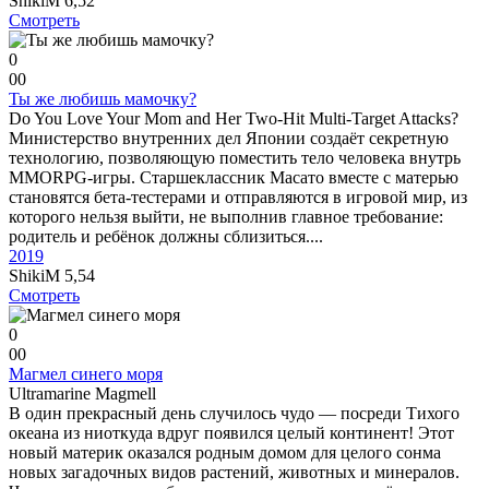
ShikiM
6,52
Смотреть
0
0
0
Ты же любишь мамочку?
Do You Love Your Mom and Her Two-Hit Multi-Target Attacks?
Министерство внутренних дел Японии создаёт секретную
технологию, позволяющую поместить тело человека внутрь
MMORPG-игры. Старшеклассник Масато вместе с матерью
становятся бета-тестерами и отправляются в игровой мир, из
которого нельзя выйти, не выполнив главное требование:
родитель и ребёнок должны сблизиться....
2019
ShikiM
5,54
Смотреть
0
0
0
Магмел синего моря
Ultramarine Magmell
В один прекрасный день случилось чудо — посреди Тихого
океана из ниоткуда вдруг появился целый континент! Этот
новый материк оказался родным домом для целого сонма
новых загадочных видов растений, животных и минералов.