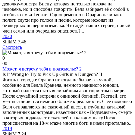
девочку-монстра Виену, которая не только похожа на
человека, но и способна говорить. Белл забирает её с собой в
особняк семьи Гестии. Одновременно в Орарио начинают
ползти слухи про голоса и песни, которые исходят из
безлюдных пещер подземелья. Что ждёт наших героев, новый
член семьи или очередная опасность?...
2020
ShikiM
7,46
Смотреть
0
0
0
Может, я встречу тебя в подземелье? 2
Is It Wrong to Try to Pick Up Girls in a Dungeon? II
Жизнь в городке Орарио никогда не бывает скучной,
особенно для Белла Кранела, немного наивного юноши,
который надеется стать величайшим авантюристом в мире.
После случайной встречи с одинокой богиней, Гестией, его
мечты становятся немного ближе к реальности. С её помощью
Белл отправляется на сказочный квест, в глубины катакомб,
заполненных монстрами, известных как «Подземелье», смерть
в которых поджидает искателей на каждом шагу.После
происшествия на 18-м этаже многие боги начали пристально...
2019
ShikiM
7,24