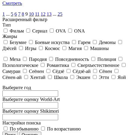
Смотреть
1
...
5
6
7
8
9
10
11
12
13
...
25
Расширенный фильтр
Тип
Фильм
Сериал
OVA
ONA
Жанры
Безумие
Боевые искуства
Гарем
Демоны
Дзёсей
Игры
Космос
Магия
Машины
Меха
Пародия
Повседневность
Полиция
Психологическое
Романтика
Сверхъестественное
Самураи
Сеёнен
Сёдзё
Сёдзё-ай
Сёнен
Сёнен-ай
Хентай
Школа
Экшен
Этти
Яой
Выберите год
Выберите оценку World-Art
Выберите оценку Shikimori
Настройки поиска
По убыванию
По возрастанию