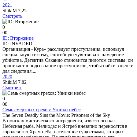
2021
ShikiM
7,25
Смотреть
0
0
0
ID: Вторжение
ID: INVADED
Организация «Кура» расследует преступления, используя
специальную систему, способную чувствовать намерение
убийства. Детектив Сакаидо становится пилотом системы: он
проникает в подсознание преступников, чтобы найти зацепки
для следствия....
2020
ShikiM
7,82
Смотреть
0
0
0
Семь смертных грехов: Узники небес
The Seven Deadly Sins the Movie: Prisoners of the Sky
В поисках мистического ингредиента, известного как
Небесная рыба, Мелиодас и Ястреб внезапно переносятся в
королевство Храм неба, населенное существами, которых