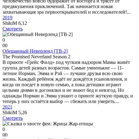
Человечество вовсю будоражит от восторга и трясёт от
предвкушения приключений. Так начинается новая
захватывающая эра первооткрывателей и исследователей!...
2019
ShikiM
6,12
Смотреть
0
0
0
Обещанный Неверленд [ТВ-2]
The Promised Neverland Season 2
В приюте «Грейс Филд» под чутким надзором Мамы живёт
группа детей разных возрастов. Самые умненькие — 11-
летние Норман, Эмма и Рэй — лучшие друзья всю свою
жизнь. Каждый ребёнок ждёт не дождётся усыновления, и
когда он поедет в новую семью, а пока детишки играют
целыми днями в догонялки и не знают бед и невзгод. Но
однажды Норман и Эмма узнают о приюте жуткую правду, и
теперь у них остаётся выбор — сбежать или умереть....
2021
ShikiM
5,26
Смотреть
0
0
0