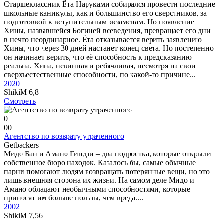
Старшеклассник Ёта Наруками собирался провести последние
школьные каникулы, как и большинство его сверстников, за
подготовкой к вступительным экзаменам. Но появление
Хины, назвавшейся Богиней всеведения, превращает его дни
в нечто неординарное. Ёта отказывается верить заявлению
Хины, что через 30 дней настанет конец света. Но постепенно
он начинает верить, что её способность к предсказанию
реальна. Хина, невинная и ребячливая, несмотря на свои
сверхъестественные способности, по какой-то причине...
2020
ShikiM
6,8
Смотреть
0
0
0
Агентство по возврату утраченного
Getbackers
Мидо Бан и Амано Гиндзи – два подростка, которые открыли
собственное бюро находок. Казалось бы, самые обычные
парни помогают людям возвращать потерянные вещи, но это
лишь внешняя сторона их жизни. На самом деле Мидо и
Амано обладают необычными способностями, которые
приносят им больше пользы, чем вреда....
2002
ShikiM
7,56