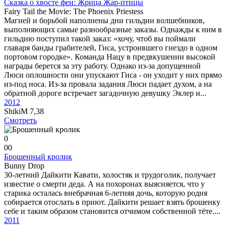
Сказка о хвосте феи: Жрица Жар-птицы
Fairy Tail the Movie: The Phoenix Priestess
Магией и борьбой наполнены дни гильдии волшебников,
выполняющих самые разнообразные заказы. Однажды к ним в
гильдию поступил такой заказ: «хочу, чтоб вы поймали
главаря банды грабителей, Гиса, устроившего гнездо в одном
портовом городке». Команда Нацу в предвкушении высокой
награды берется за эту работу. Однако из-за допущенной
Люси оплошности они упускают Гиса - он уходит у них прямо
из-под носа. Из-за провала задания Люси падает духом, а на
обратной дороге встречает загадочную девушку Эклер и...
2012
ShikiM
7,38
Смотреть
0
0
0
Брошенный кролик
Bunny Drop
30-летний Дайкити Кавати, холостяк и трудоголик, получает
известие о смерти деда. А на похоронах выясняется, что у
старика осталась внебрачная 6-летняя дочь, которую родня
собирается отослать в приют. Дайкити решает взять брошенку
себе и таким образом становится отчимом собственной тёте....
2011