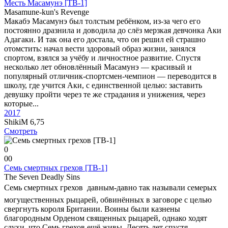
Месть Масамунэ [ТВ-1]
Masamune-kun's Revenge
Макабэ Масамунэ был толстым ребёнком, из-за чего его
постоянно дразнила и доводила до слёз мерзкая девчонка Аки
Адагаки. И так она его достала, что он решил ей страшно
отомстить: начал вести здоровый образ жизни, занялся
спортом, взялся за учёбу и личностное развитие. Спустя
несколько лет обновлённый Масамунэ — красивый и
популярный отличник-спортсмен-чемпион — переводится в
школу, где учится Аки, с единственной целью: заставить
девушку пройти через те же страдания и унижения, через
которые...
2017
ShikiM
6,75
Смотреть
0
0
0
Семь смертных грехов [ТВ-1]
The Seven Deadly Sins
Семь смертных грехов  давным-давно так называли семерых
могущественных рыцарей, обвинённых в заговоре с целью
свергнуть короля Британии. Воины были казнены
благородным Орденом священных рыцарей, однако ходят
слухи, что Семь грехов ещё живы. Десять лет спустя