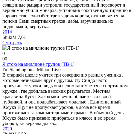
священные рыцари устроили государственный переворот и
вероломно убили монарха, установив собственную тиранию в
королевстве. Элизабет, третья дочь короля, отправляется на
поиски Семи смертных грехов, дабы, заручившись их
поддержкой, вернуть...
2014
ShikiM
7,61
Смотреть
0
0
0
Я стою на миллионе трупов [ТВ-1]
I'm Standing on a Million Lives
В старшей школе учится три совершенно разных ученика ,
которые незнакомы друг с другом. Иу Синдо часто
прогуливает уроки, ведь она вечно занимается в спортивном
кружке , где добилась высоких результатов. Местная
красавица Кусуэ Хакодзаки вечно общается со своей
публикой, и она подрабатывает моделью . Единственный
Юсукэ Ёцуя не пропускает уроков, а дома всё время
просиживает за компьютерными играми . В обычный день
Юсукэ было приказано прибраться в классе и во время
уборки, засверкала доска,...
2020