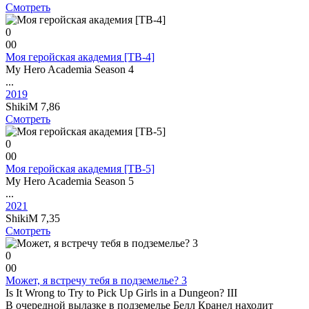
Смотреть
0
0
0
Моя геройская академия [ТВ-4]
My Hero Academia Season 4
...
2019
ShikiM
7,86
Смотреть
0
0
0
Моя геройская академия [ТВ-5]
My Hero Academia Season 5
...
2021
ShikiM
7,35
Смотреть
0
0
0
Может, я встречу тебя в подземелье? 3
Is It Wrong to Try to Pick Up Girls in a Dungeon? III
В очередной вылазке в подземелье Белл Кранел находит