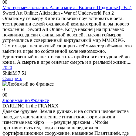
0
0
Мастера меча онлайн: Алисизация - Война в Подмирье [ТВ-2]
Sword Art Online: Alicization - War of Underworld Part 2
Опытному геймеру Кирито повезло поучаствовать в бета-
тестировании самой ожидаемой компьютерной игры нового
поколения - Sword Art Online. Когда наконец на прилавках
появились диски с финальной версией, тысячи геймеров
устремились в совершенный виртуальный мир MMORPG.
Там их ждал неприятный сюрприз - гейм-мастер объявил, что
выйти из игры по собственной воле невозможно.
Единственный шанс это сделать - пройти все сто уровней до
конца. А смерть в игре означает смерть и в реальной жизни....
2020
ShikiM
7,51
Смотреть
0
0
0
Любимый во Франксе
DARLING in the FRANXX
Далекое будущее. Земля в руинах, и на остатки человечества
наводят ужас таинственные гигантские формы жизни,
известные как кёрю — «ревущие драконы». Чтобы
противостоять им, люди создали передвижное
фортификационное сооружение, названное Плантацией, где