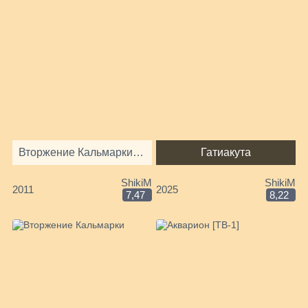
Вторжение Кальмарки [ТВ-2]
Гатиакута
ShikiM
ShikiM
2011
2025
7,47
8,22