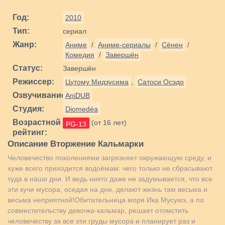
Год:
2010
Тип:
сериал
Жанр:
Аниме
/
Аниме-сериалы
/
Сёнен
/
Комедия
/
Завершён
Статус:
Завершён
Режиссер:
Цутому Мидзусима
,
Сатоси Осэдо
Озвучивание:
AniDUB
Студия:
Diomedéa
Возрастной
(от 16 лет)
PG-13
рейтинг:
Описание Вторжение Кальмарки
Человечество поколениями загрязняет окружающую среду, и
хуже всего приходится водоёмам: чего только не сбрасывают
туда в наши дни. И ведь никто даже не задумывается, что все
эти кучи мусора, оседая на дне, делают жизнь там весьма и
весьма неприятной!Обитательница моря Ика Мусумэ, а по
совместительству девочка-кальмар, решает отомстить
человечеству за все эти груды мусора и планирует раз и