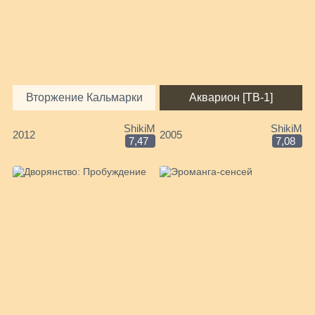
Вторжение Кальмарки
Акварион [ТВ-1]
ShikiM
ShikiM
2012
2005
7,47
7,08