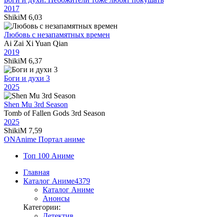
2017
ShikiM
6,03
Любовь с незапамятных времен
Ai Zai Xi Yuan Qian
2019
ShikiM
6,37
Боги и духи 3
2025
Shen Mu 3rd Season
Tomb of Fallen Gods 3rd Season
2025
ShikiM
7,59
ON
Anime
Портал аниме
Топ 100 Аниме
Главная
Каталог Аниме
4379
Каталог Аниме
Анонсы
Категории:
Детектив