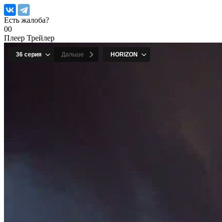
Есть жалоба?
0
0
Плеер
Трейлер