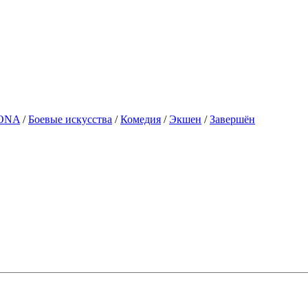
ONA
/
Боевые искусства
/
Комедия
/
Экшен
/
Завершён