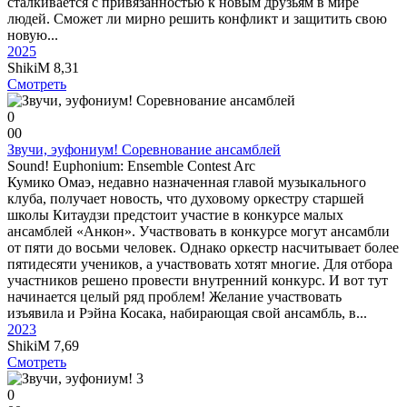
сталкивается с привязанностью к новым друзьям в мире
людей. Сможет ли мирно решить конфликт и защитить свою
новую...
2025
ShikiM
8,31
Смотреть
0
0
0
Звучи, эуфониум! Соревнование ансамблей
Sound! Euphonium: Ensemble Contest Arc
Кумико Омаэ, недавно назначенная главой музыкального
клуба, получает новость, что духовому оркестру старшей
школы Китаудзи предстоит участие в конкурсе малых
ансамблей «Анкон». Участвовать в конкурсе могут ансамбли
от пяти до восьми человек. Однако оркестр насчитывает более
пятидесяти учеников, а участвовать хотят многие. Для отбора
участников решено провести внутренний конкурс. И вот тут
начинается целый ряд проблем! Желание участвовать
изъявила и Рэйна Косака, набирающая свой ансамбль, в...
2023
ShikiM
7,69
Смотреть
0