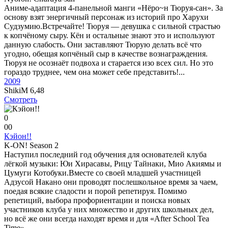
Аниме-адаптация 4-панельной манги «Нёро~н Тюруя-сан». За
основу взят энергичный персонаж из историй про Харухи
Судзумию.Встречайте! Тюруя — девушка с сильной страстью
к копчёному сыру. Кён и остальные знают это и используют
данную слабость. Они заставляют Тюрую делать всё что
угодно, обещая копчёный сыр в качестве вознаграждения.
Тюруя не осознаёт подвоха и старается изо всех сил. Но это
гораздо труднее, чем она может себе представить!...
2009
ShikiM
6,48
Смотреть
0
0
0
Кэйон!!
K-ON! Season 2
Наступил последний год обучения для основателей клуба
лёгкой музыки: Юи Хирасавы, Рицу Тайнаки, Мио Акиямы и
Цумуги Котобуки.Вместе со своей младшей участницей
Адзусой Накано они проводят послешкольное время за чаем,
поедая всякие сладости и порой репетируя. Помимо
репетиций, выбора профориентации и поиска новых
участников клуба у них множество и других школьных дел,
но всё же они всегда находят время и для «After School Tea
Time»....