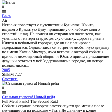
0
0
0
Высь
Air
История повествует о путешествии Кунисаки Юкито,
ищущего Крылатую Деву, привязанную к небесам много
столетий назад. На поиски он отправился после того, как
услышал от матери старую детскую сказку. Дорога привела
Юкито в небольшой городок, где он не планировал
задерживаться. Однако здесь он встретил необычную девушку
по имени Камио Мисудзу, из-за встречи с которой события
приняли неожиданный оборот, и Юкито принял приглашение
девушки остаться у неё.Задержавшись в городке, он вскоре
познакомился...
2005
ShikiM
7,27
Смотреть
0
0
0
Стальная тревога! Новый рейд
Full Metal Panic! The Second Raid
События сериала разворачиваются спустя два месяца после
случившегося на подлодке «Туата Де Дананн» в конце