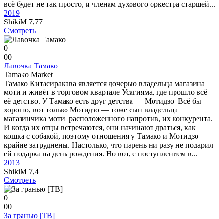
всё будет не так просто, и членам духового оркестра старшей...
2019
ShikiM
7,77
Смотреть
0
0
0
Лавочка Тамако
Tamako Market
Тамако Китасиракава является дочерью владельца магазина
моти и живёт в торговом квартале Усагияма, где прошло всё
её детство. У Тамако есть друг детства — Мотидзо. Всё бы
хорошо, вот только Мотидзо — тоже сын владельца
магазинчика моти, расположенного напротив, их конкурента.
И когда их отцы встречаются, они начинают драться, как
кошка с собакой, поэтому отношения у Тамако и Мотидзо
крайне затруднены. Настолько, что парень ни разу не подарил
ей подарка на день рождения. Но вот, с поступлением в...
2013
ShikiM
7,4
Смотреть
0
0
0
За гранью [ТВ]