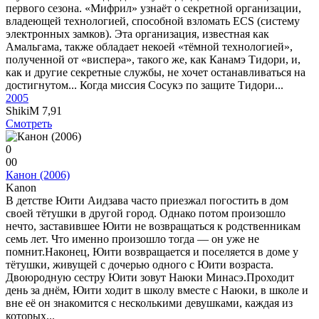
первого сезона. «Мифрил» узнаёт о секретной организации,
владеющей технологией, способной взломать ECS (систему
электронных замков). Эта организация, известная как
Амальгама, также обладает некоей «тёмной технологией»,
полученной от «виспера», такого же, как Канамэ Тидори, и,
как и другие секретные службы, не хочет останавливаться на
достигнутом... Когда миссия Сосукэ по защите Тидори...
2005
ShikiM
7,91
Смотреть
0
0
0
Канон (2006)
Kanon
В детстве Юити Аидзава часто приезжал погостить в дом
своей тётушки в другой город. Однако потом произошло
нечто, заставившее Юити не возвращаться к родственникам
семь лет. Что именно произошло тогда — он уже не
помнит.Наконец, Юити возвращается и поселяется в доме у
тётушки, живущей с дочерью одного с Юити возраста.
Двоюродную сестру Юити зовут Наюки Минасэ.Проходит
день за днём, Юити ходит в школу вместе с Наюки, в школе и
вне её он знакомится с несколькими девушками, каждая из
которых...