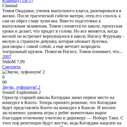
Кланнад [ТВ-1]
Clannad
Томоя Окадзаки, ученик выпускного класса, разочаровался в
жизни. После трагической гибели матери, отец его спился, а
сам он обрел славу хулигана. Вместо подготовки к
выпускным экзаменам, Томоя слоняется по школе, пропуская
уроки и делает, что придет в голову. Но все меняется, когда
весной он встречает вернувшуюся в школу Нагису Фурукаву -
милую и странную девушку, которая обожает булочки,
разговоры с самой собой, а еще мечтает возродить
театральный кружок. Помогая Нагисе, Томоя понимает, что...
2007
ShikiM
7,99
Смотреть
0
0
0
Звучи, эуфониум! 2
Sound! Euphonium 2
Оркестр старшей школы Китауджи занял первое место на
конкурсе в Киото. Теперь принято решение, что Китауджи
будет представлять Киото на конкурсе в Кансае. И вполне
заслуженно: уровень игры у ребят значительно вырос
благодаря отличному учителю и дирижеру — Нобору Таки. С
этих пор репетиции будут жестче, ведь Китауджи нацелен на