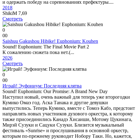
и одержать победу на соревнованиях префектуры....
2018
ShikiM
7,69
Смотреть
0
0
0
Saishuu Gakushou Hibike! Euphonium: Kouhen
Sound! Euphonium: The Final Movie Part 2
К сожалению сюжета пока нет.(...
2026
Смотреть
0
0
0
Играй! Эуфониум: Последняя клятва
Sound! Euphonium: Our Promise: A Brand New Day
Наступил новый, очень важный для теперь уже второгодки
Кумико Омаэ год. Аска Танака и другие девушки
выпустились. Теперь Кумико, вместе с Томоэ Кабэ, предстоит
направлять новых участников духового оркестра, к которому
также присоединились Канадэ Хисаиши, Мотому Цукинага,
Мирэй Сузуки и Сацуки Сузуки. Близится музыкальный
фестиваль «Sunrise» и прослушивания в основной оркестр,
которым по-прежнему руководит Нобору Таки. Но, кажется,