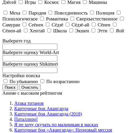
Дзёсей
Игры
Космос
Магия
Машины
Меха
Пародия
Повседневность
Полиция
Психологическое
Романтика
Сверхъестественное
Самураи
Сеёнен
Сёдзё
Сёдзё-ай
Сёнен
Сёнен-ай
Хентай
Школа
Экшен
Этти
Яой
Выберите год
Выберите оценку World-Art
Выберите оценку Shikimori
Настройки поиска
По убыванию
По возрастанию
Аниме с высоким рейтингом
Атака титанов
Карточные бои Авангарда
Карточные бои Авангарда (2018)
Паталлиро!
Я не хочу скучать по мальчикам в масках
Карточные бои «Авангарда»: Неоновый мессия