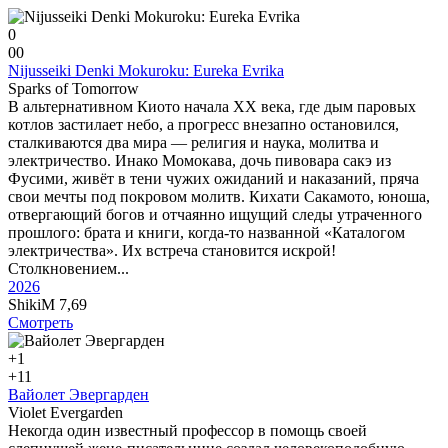
0
0
0
Nijusseiki Denki Mokuroku: Eureka Evrika
Sparks of Tomorrow
В альтернативном Киото начала XX века, где дым паровых
котлов застилает небо, а прогресс внезапно остановился,
сталкиваются два мира — религия и наука, молитва и
электричество. Инако Момокава, дочь пивовара сакэ из
Фусими, живёт в тени чужих ожиданий и наказаний, пряча
свои мечты под покровом молитв. Кихати Сакамото, юноша,
отвергающий богов и отчаянно ищущий следы утраченного
прошлого: брата и книги, когда-то названной «Каталогом
электричества». Их встреча становится искрой!
Столкновением...
2026
ShikiM
7,69
Смотреть
+1
+1
1
Вайолет Эвергарден
Violet Evergarden
Некогда один известный профессор в помощь своей