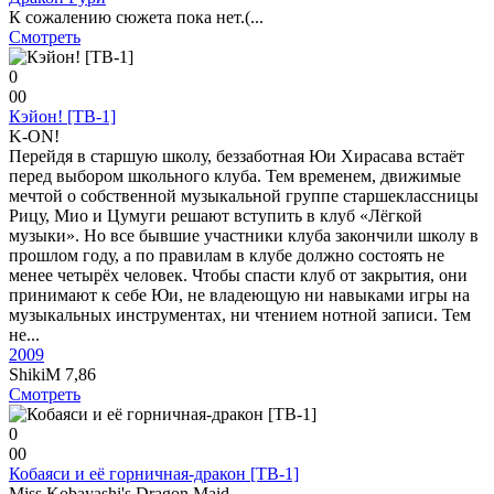
К сожалению сюжета пока нет.(...
Смотреть
0
0
0
Кэйон! [ТВ-1]
K-ON!
Перейдя в старшую школу, беззаботная Юи Хирасава встаёт
перед выбором школьного клуба. Тем временем, движимые
мечтой о собственной музыкальной группе старшеклассницы
Рицу, Мио и Цумуги решают вступить в клуб «Лёгкой
музыки». Но все бывшие участники клуба закончили школу в
прошлом году, а по правилам в клубе должно состоять не
менее четырёх человек. Чтобы спасти клуб от закрытия, они
принимают к себе Юи, не владеющую ни навыками игры на
музыкальных инструментах, ни чтением нотной записи. Тем
не...
2009
ShikiM
7,86
Смотреть
0
0
0
Кобаяси и её горничная-дракон [ТВ-1]
Miss Kobayashi's Dragon Maid