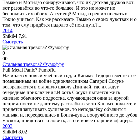
Тамако и Мотидзо обнаруживают, что их детская дружба вот-
вот разовьётся во что-то большее. И это не может не
беспокоить их обоих. А тут ещё Мотидзо решил поехать в
Токио учиться. Как же рассказать Тамако о своих чувствах и о
том, что ему придётся надолго её покинуть?...
2014
ShikiM
7,91
Смотреть
0
0
0
Стальная тревога? Фумоффу
Full Metal Panic? Fumoffu
Начинается новый учебный год, и Канамэ Тидори вместе с её
помешанным на войне одноклассником Сагарой Сосукэ
возвращаются в старшую школу Дзиндай, где их ждут
очередные приключения.И хоть Сосукэ пытается жить
жизнью обычного подростка, случающиеся одна за другой
неприятности не дают ему расслабиться: то Канамэ похитят, и
придется запугивать хулиганов, то неподалёку объявится
маньяк, и, переодевшись в Бонта-куна, вооружённого до зубов
маскота, придётся его ловить, а то и вовсе старший офицер...
2003
ShikiM
8,02
Смотреть