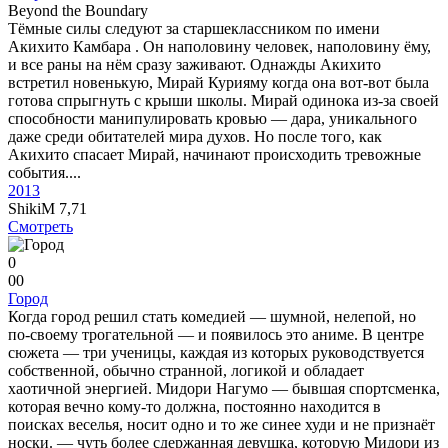
Beyond the Boundary
Тёмные силы следуют за старшеклассником по имени
Акихито Камбара . Он наполовину человек, наполовину ёму,
и все раны на нём сразу заживают. Однажды Акихито
встретил новенькую, Мирай Курияму когда она вот-вот была
готова спрыгнуть с крыши школы. Мирай одинока из-за своей
способности манипулировать кровью — дара, уникального
даже среди обитателей мира духов. Но после того, как
Акихито спасает Мирай, начинают происходить тревожные
события....
2013
ShikiM
7,71
Смотреть
0
0
0
Город
Когда город решил стать комедией — шумной, нелепой, но
по-своему трогательной — и появилось это аниме. В центре
сюжета — три ученицы, каждая из которых руководствуется
собственной, обычно странной, логикой и обладает
хаотичной энергией. Мидори Нагумо — бывшая спортсменка,
которая вечно кому-то должна, постоянно находится в
поисках веселья, носит одно и то же синее худи и не признаёт
носки. — чуть более сдержанная девушка, которую Мидори из