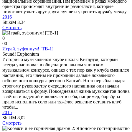
национальные соревнования.Тем временем в рядах молодого
оркестра происходят внутренние разногласия, которые
помогают узнать друг друга лучше и укрепить дружбу между...
2016
ShikiM
8,34
Смотреть
0
0
0
Играй, эуфониум! [ТВ-1]
Sound! Euphonium
История о музыкальном клубе школы Китаудзи, который
всегда участвовал в общенациональном японском
музыкальном конкурсе, однако с тех пор как у клуба сменился
наставник, его члены не проходили дальше локального
отборочного конкурса региона Кансай. Но теперь благодаря
строгому руководству очередного наставника они начали
возвращаться в форму. Повседневная жизнь музыкантов полна
взлётов и падений и включает в себя, например, борьбу за
право исполнить соло или тяжёлое решение оставить клуб,
чтобы...
2015
ShikiM
8,02
Смотреть