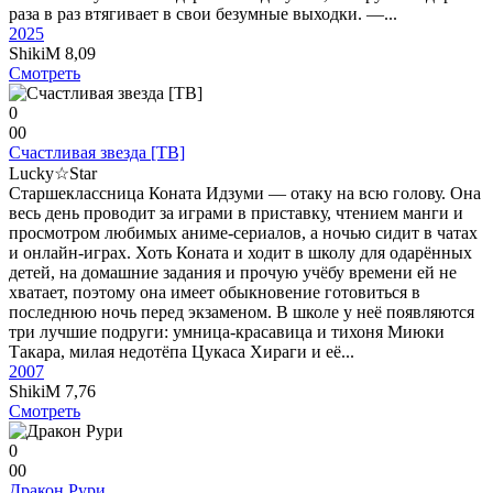
раза в раз втягивает в свои безумные выходки. —...
2025
ShikiM
8,09
Смотреть
0
0
0
Счастливая звезда [ТВ]
Lucky☆Star
Старшеклассница Коната Идзуми — отаку на всю голову. Она
весь день проводит за играми в приставку, чтением манги и
просмотром любимых аниме-сериалов, а ночью сидит в чатах
и онлайн-играх. Хоть Коната и ходит в школу для одарённых
детей, на домашние задания и прочую учёбу времени ей не
хватает, поэтому она имеет обыкновение готовиться в
последнюю ночь перед экзаменом. В школе у неё появляются
три лучшие подруги: умница-красавица и тихоня Миюки
Такара, милая недотёпа Цукаса Хираги и её...
2007
ShikiM
7,76
Смотреть
0
0
0
Дракон Рури