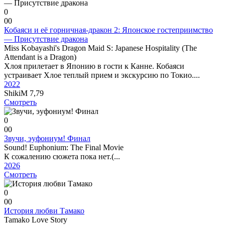
0
0
0
Кобаяси и её горничная-дракон 2: Японское гостеприимство
— Присутствие дракона
Miss Kobayashi's Dragon Maid S: Japanese Hospitality (The
Attendant is a Dragon)
Хлоя прилетает в Японию в гости к Канне. Кобаяси
устраивает Хлое теплый прием и экскурсию по Токио....
2022
ShikiM
7,79
Смотреть
0
0
0
Звучи, эуфониум! Финал
Sound! Euphonium: The Final Movie
К сожалению сюжета пока нет.(...
2026
Смотреть
0
0
0
История любви Тамако
Tamako Love Story