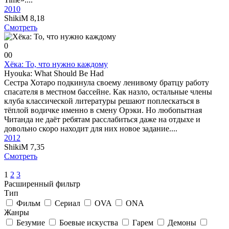
2010
ShikiM
8,18
Смотреть
0
0
0
Хёка: То, что нужно каждому
Hyouka: What Should Be Had
Сестра Хотаро подкинула своему ленивому братцу работу
спасателя в местном бассейне. Как назло, остальные члены
клуба классической литературы решают поплескаться в
тёплой водичке именно в смену Орэки. Но любопытная
Читанда не даёт ребятам расслабиться даже на отдыхе и
довольно скоро находит для них новое задание....
2012
ShikiM
7,35
Смотреть
1
2
3
Расширенный фильтр
Тип
Фильм
Сериал
OVA
ONA
Жанры
Безумие
Боевые искуства
Гарем
Демоны