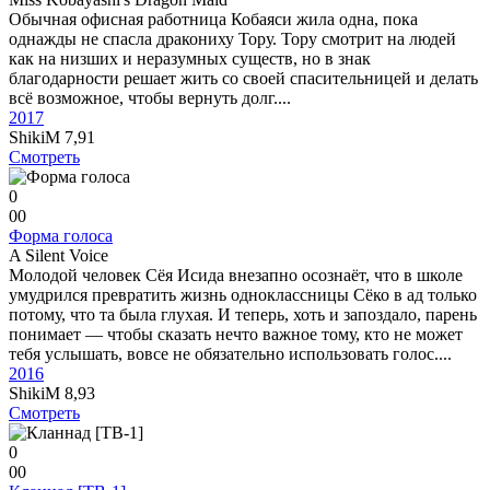
Обычная офисная работница Кобаяси жила одна, пока
однажды не спасла дракониху Тору. Тору смотрит на людей
как на низших и неразумных существ, но в знак
благодарности решает жить со своей спасительницей и делать
всё возможное, чтобы вернуть долг....
2017
ShikiM
7,91
Смотреть
0
0
0
Форма голоса
A Silent Voice
Молодой человек Сёя Исида внезапно осознаёт, что в школе
умудрился превратить жизнь одноклассницы Сёко в ад только
потому, что та была глухая. И теперь, хоть и запоздало, парень
понимает — чтобы сказать нечто важное тому, кто не может
тебя услышать, вовсе не обязательно использовать голос....
2016
ShikiM
8,93
Смотреть
0
0
0