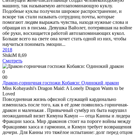
слепнущей жене-писательнице создал человекоподобную
машину, так называемую автозапоминающую куклу.
Подобные куклы получили широкое распространение, и
вскоре так стали называть сотрудниц почты, которые
помогают людям выражать чувства, находя нужные слова и
обращая их в письма. Девушка Вайолет, потерявшая на войне
обе руки, восхищается работой автозапоминающих кукол.
Больше всего на свете она хочет стать одной из них, чтобы
научиться понимать эмоции...
2018
ShikiM
8,69
Смотреть
0
0
0
Дракон-горничная госпожи Кобаяси: Одинокий дракон
Miss Kobayashi's Dragon Maid: A Lonely Dragon Wants to be
Loved
Повседневная жизнь офисной служащей кардинально
изменилась после того, как в её доме появились горничная-
дракон и маленькая . Привычный сумбур их быта нарушил
неожиданный визит Кимуна Камуи — отца Канны и лидера
Фракции хаоса. Мир драконов стоит на пороге войны между
Фракциями хаоса и гармонии, и Кимун требует возвращения
дочери. Для Канны это тяжёлое испытание: долг перед отцом