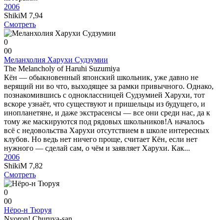
2006
ShikiM
7,94
Смотреть
0
0
0
Меланхолия Харухи Судзумии
The Melancholy of Haruhi Suzumiya
Кён — обыкновенный японский школьник, уже давно не
верящий ни во что, выходящее за рамки привычного. Однако,
познакомившись с одноклассницей Судзумией Харухи, тот
вскоре узнаёт, что существуют и пришельцы из будущего, и
инопланетяне, и даже экстрасенсы — все они среди нас, да к
тому же маскируются под рядовых школьников!А началось
всё с недовольства Харухи отсутствием в школе интересных
клубов. Но ведь нет ничего проще, считает Кён, если нет
нужного — сделай сам, о чём и заявляет Харухи. Как...
2006
ShikiM
7,82
Смотреть
0
0
0
Нёро-н Тюруя
Nyoron! Churuya-san