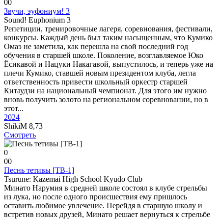
0
0
Звучи, эуфониум! 3
Sound! Euphonium 3
Репетиции, тренировочные лагеря, соревнования, фестивали,
конкурсы. Каждый день был таким насыщенным, что Кумико
Омаэ не заметила, как перешла на свой последний год
обучения в старшей школе. Поколение, возглавляемое Юко
Ёсикавой и Нацуки Накагавой, выпустилось, и теперь уже на
плечи Кумико, ставшей новым президентом клуба, легла
ответственность привести школьный оркестр старшей
Китаудзи на национальный чемпионат. Для этого им нужно
вновь получить золото на региональном соревновании, но в
этот...
2024
ShikiM
8,73
Смотреть
0
0
0
Песнь тетивы [ТВ-1]
Tsurune: Kazemai High School Kyudo Club
Минато Нарумия в средней школе состоял в клубе стрельбы
из лука, но после одного происшествия ему пришлось
оставить любимое увлечение. Перейдя в старшую школу и
встретив новых друзей, Минато решает вернуться к стрельбе