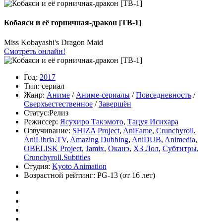
Кобаяси и её горничная-дракон [ТВ-1]
Miss Kobayashi's Dragon Maid
Смотреть онлайн!
Год:
2017
Тип:
сериал
Жанр:
Аниме
/
Аниме-сериалы
/
Повседневность
/
Сверхъестественное
/
Завершён
Статус:
Релиз
Режиссер:
Ясухиро Такэмото
,
Тацуя Исихара
Озвучивание:
SHIZA Project
,
AniFame
,
Crunchyroll
,
AniLibria.TV
,
Amazing Dubbing
,
AniDUB
,
Animedia
,
OBELISK Project
,
Jamix
,
Оканэ
,
ХЗ Лол
,
Субтитры
,
Crunchyroll.Subtitles
Студия:
Kyoto Animation
Возрастной рейтинг:
PG-13
(от 16 лет)