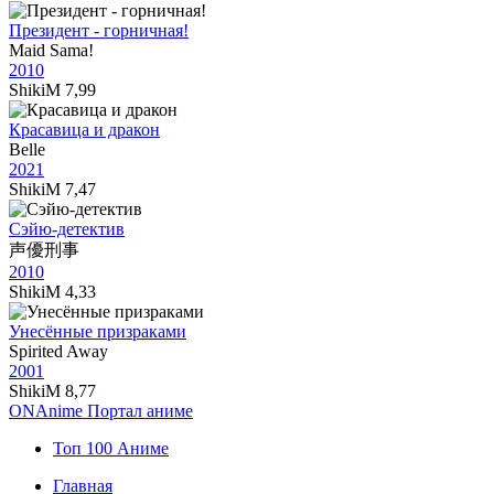
Президент - горничная!
Maid Sama!
2010
ShikiM
7,99
Красавица и дракон
Belle
2021
ShikiM
7,47
Сэйю-детектив
声優刑事
2010
ShikiM
4,33
Унесённые призраками
Spirited Away
2001
ShikiM
8,77
ON
Anime
Портал аниме
Топ 100 Аниме
Главная