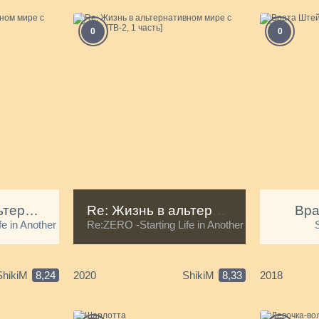
0
0
Re: Жизнь в альтернативном мире с нуля [ТВ-1]
Re: Жизнь в альтернативном мире с нуля [ТВ-2, 1 часть]
Вра
e in Another World-
Re:ZERO -Starting Life in Another World- Season 
ShikiM
8,24
2020
ShikiM
8,33
2018