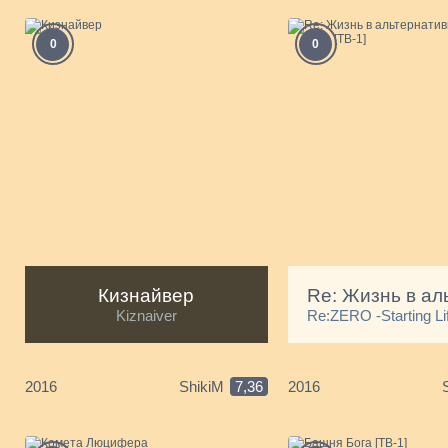
0
0
Кизнайвер
Kiznaiver
Re:ZERO -Starting Lif
2016
ShikiM
7,36
2016