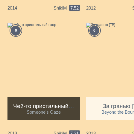
2014
ShikiM
7,52
2012
0
0
Чей-то пристальный взор
За гранью [
Someone's Gaze
Beyond the Bou
2013
ShikiM
7,31
2013