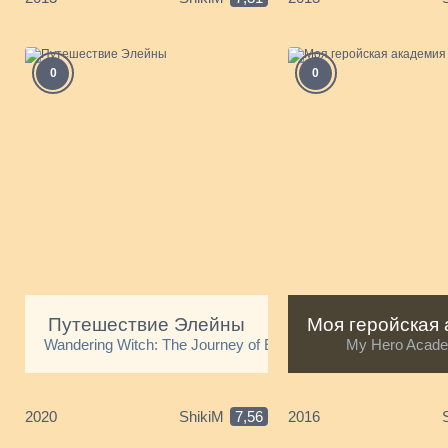
0
0
Путешествие Элейны
Wandering Witch: The Journey of Elaina
My Hero Acad
2020
ShikiM
7,56
2016