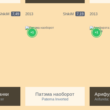
ShikiM
7,49
2013
ShikiM
7,19
2013
+1
+1
анки
Патэма наоборот
zer
Patema Inverted
Arifureta