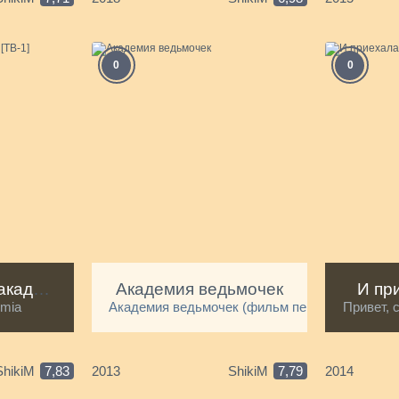
0
0
Моя геройская академия [ТВ-1]
Академия ведьмочек
И пр
emia
Академия ведьмочек (фильм первый)
Привет, 
ShikiM
7,83
2013
ShikiM
7,79
2014