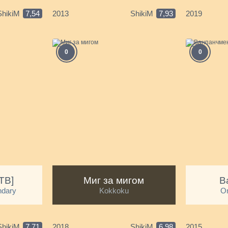
ShikiM
7,54
2013
ShikiM
7,93
2019
0
0
ТВ]
Миг за мигом
В
ndary
Kokkoku
O
ShikiM
7,71
2018
ShikiM
6,98
2015