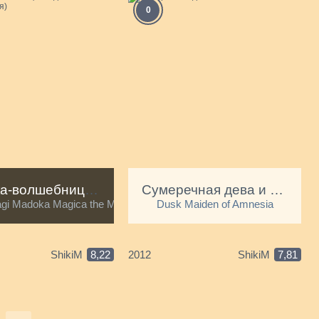
0
Девочка-волшебница Мадока (компиляция)
Сумеречная дева и амнезия
gi Madoka Magica the Movie Part 1: Beginnings
Dusk Maiden of Amnesia
ShikiM
8,22
2012
ShikiM
7,81