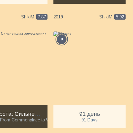
ShikiM
7,87
2019
ShikiM
5,92
С
0
А
Арифурэта: Сильнейший ремесленник в мире
91 день
: From Commonplace to World's Strongest
91 Days