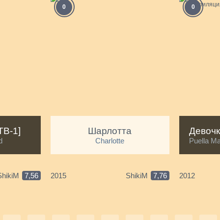
0
0
ТВ-1]
Шарлотта
d
Charlotte
Puella Ma
ShikiM
7,56
2015
ShikiM
7,76
2012