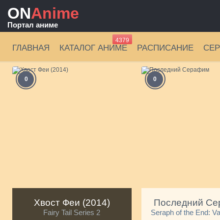
ON
Anime
Портал аниме
4379
ГЛАВНАЯ
КАТАЛОГ АНИМЕ
РАСПИСАНИЕ
СЕ
0
0
Хвост Феи (2014)
Последний С
Fairy Tail Series 2
Seraph of the End: V