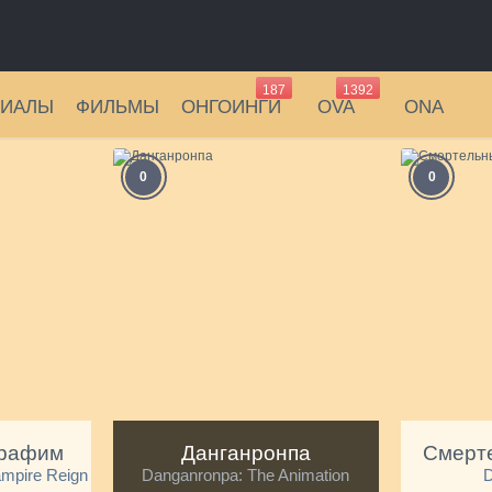
187
1392
РИАЛЫ
ФИЛЬМЫ
ОНГОИНГИ
OVA
ONA
0
0
ерафим
Данганронпа
ampire Reign
Danganronpa: The Animation
D