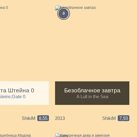
0
та Штейна 0
Безоблачное завтра
2
Steins;Gate 0
A Lull in the Sea
ShikiM
8,55
2013
ShikiM
7,93