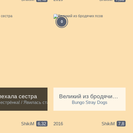
К
А
(
0
П
иехала сестра
Великий из бродячих псов
сестрёнка! / Явилась старшая сестра!
Bungo Stray Dogs
Я
с
ShikiM
6,32
2016
ShikiM
7,8
м
м