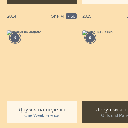
2014
ShikiM
7,66
2015
0
0
Друзья на неделю
Девушки и т
One Week Friends
Girls und Pan