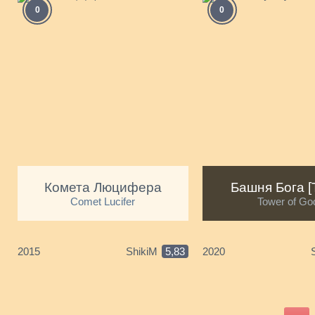
0
0
Комета Люцифера
Башня Бога [
Comet Lucifer
Tower of Go
2015
ShikiM
5,83
2020