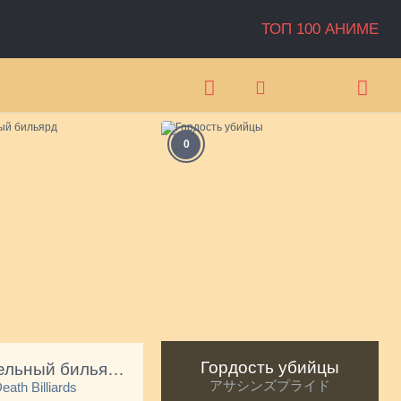
ТОП 100 АНИМЕ
0
А
Гордость убийцы
Смертельный бильярд
アサシンズプライド
eath Billiards