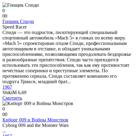
0
0
0
Гонщик Спиди
Speed Racer
Спиди — это подросток, пилотирующий специальный
спортивный автомобиль «Mach 5» в гонках по всему миру.
«Mach 5» спроектирован отцом Спиди, профессиональным
автогонщиком в отставке, и обладает уникальными
приспособлениями, позволяющими преодолевать бездорожье
и разнообразные препятствия. Спиди часто приходится
использовать эти приспособления, так как ему противостоят
нечестные соперники и преступные элементы. По
протяжению сериала, Спиди составляет компанию его
подруга Трикси, младший брат...
1967
ShikiM
6,69
Смотреть
0
0
0
Киборг 009 и Войны Монстров
Cyborg 009 and the Monster Wars
...