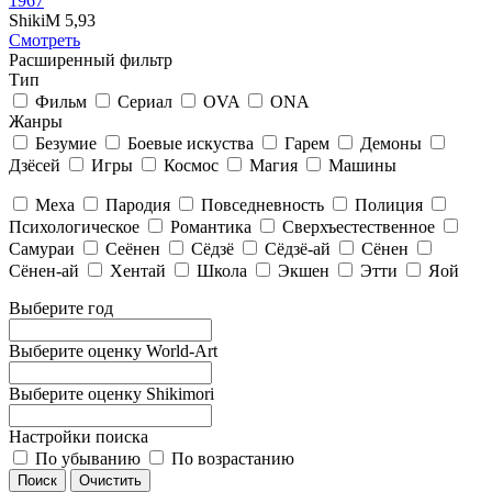
1967
ShikiM
5,93
Смотреть
Расширенный фильтр
Тип
Фильм
Сериал
OVA
ONA
Жанры
Безумие
Боевые искуства
Гарем
Демоны
Дзёсей
Игры
Космос
Магия
Машины
Меха
Пародия
Повседневность
Полиция
Психологическое
Романтика
Сверхъестественное
Самураи
Сеёнен
Сёдзё
Сёдзё-ай
Сёнен
Сёнен-ай
Хентай
Школа
Экшен
Этти
Яой
Выберите год
Выберите оценку World-Art
Выберите оценку Shikimori
Настройки поиска
По убыванию
По возрастанию