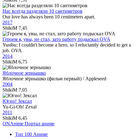
Нас всегда разделяли 10 сантиметров
Our love has always been 10 centimeters apart.
2017
ShikiM
7,45
Героем я, увы, не стал, зато работу подыскал OVA
Yusibu: I couldn't become a hero, so I reluctantly decided to get a
job. OVA
2014
ShikiM
6,75
Яблочное зернышко
Яблочное зёрнышко (фильм первый) / Appleseed
2004
ShikiM
7,05
Югио! Зексал
Yu-Gi-Oh! Zexal
2011
ShikiM
6,45
ON
Anime
Портал аниме
Топ 100 Аниме