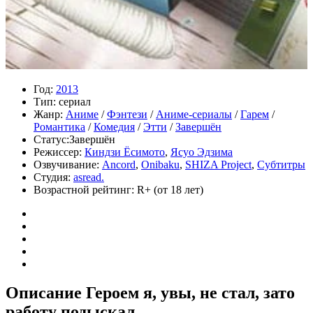
Год:
2013
Тип:
сериал
Жанр:
Аниме
/
Фэнтези
/
Аниме-сериалы
/
Гарем
/
Романтика
/
Комедия
/
Этти
/
Завершён
Статус:
Завершён
Режиссер:
Киндзи Ёсимото
,
Ясуо Эдзима
Озвучивание:
Ancord
,
Onibaku
,
SHIZA Project
,
Субтитры
Студия:
asread.
Возрастной рейтинг:
R+
(от 18 лет)
Описание Героем я, увы, не стал, зато
работу подыскал