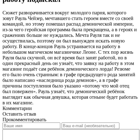
Сюжет разворачивается вокруг молодого парня, которого
зовут Рауль Чейзер, мечтавшего стать героем вместе со своей
командой, но этому помешал распад демонической империи,
из-за чего геройская программа была прекращена, а в героях и
сражениях больше не нуждались. Мечта Рауля так и не
осуществилась, поэтому он был вынужден искать новую
работу. В конце-концов Рауль устраивается на работу в
небольшом магическом магазинчике Леоне. С тех пор жизнь
Рауля была скучной, он всё время был занят работой, но в
один прекрасный день он узнаёт, что заявку на работу в этом
магазине подаёт сам ребёнок демонического лорда! Резюме
его было очень странным: в графе предыдущего рода занятий
было написано «наследница рода демонов», а в графе
причины поступления было указано «потому что мой отец
был повержен». Рауль узнаёт, что демонический ребёнок
выглядит как обычная девушка, которая отныне будет работать
в их магазине.
Комментарии
Оставить отзыв
Прокомментировать